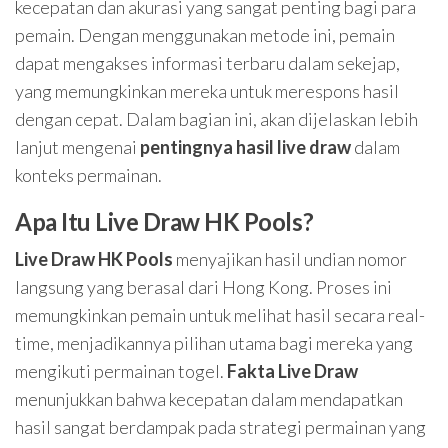
kecepatan dan akurasi yang sangat penting bagi para
pemain. Dengan menggunakan metode ini, pemain
dapat mengakses informasi terbaru dalam sekejap,
yang memungkinkan mereka untuk merespons hasil
dengan cepat. Dalam bagian ini, akan dijelaskan lebih
lanjut mengenai
pentingnya hasil live draw
dalam
konteks permainan.
Apa Itu Live Draw HK Pools?
Live Draw HK Pools
menyajikan hasil undian nomor
langsung yang berasal dari Hong Kong. Proses ini
memungkinkan pemain untuk melihat hasil secara real-
time, menjadikannya pilihan utama bagi mereka yang
mengikuti permainan togel.
Fakta Live Draw
menunjukkan bahwa kecepatan dalam mendapatkan
hasil sangat berdampak pada strategi permainan yang