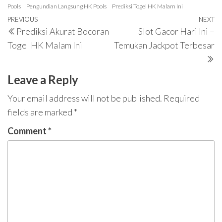
Pools
Pengundian Langsung HK Pools
Prediksi Togel HK Malam Ini
Post
Previous
PREVIOUS
NEXT
N
Prediksi Akurat Bocoran
Slot Gacor Hari Ini –
navigation
Post
P
Togel HK Malam Ini
Temukan Jackpot Terbesar
Leave a Reply
Your email address will not be published.
Required
fields are marked
*
Comment
*