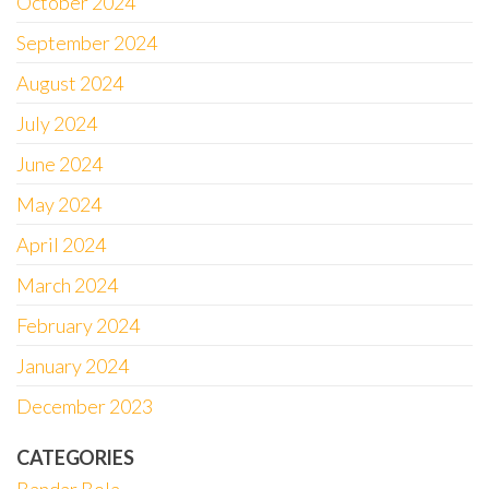
October 2024
September 2024
August 2024
July 2024
June 2024
May 2024
April 2024
March 2024
February 2024
January 2024
December 2023
CATEGORIES