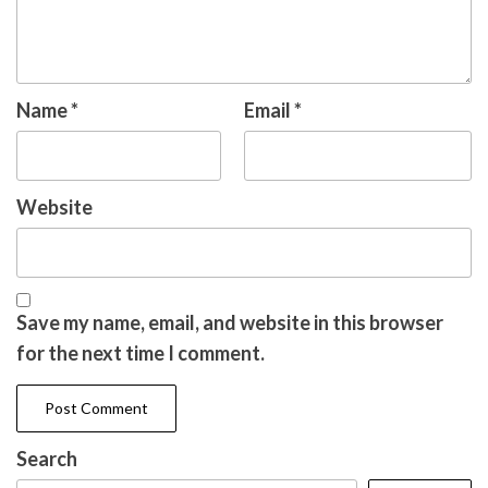
Name
*
Email
*
Website
Save my name, email, and website in this browser
for the next time I comment.
Search