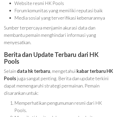
Website resmi HK Pools
Forum komunitas yang memiliki reputasi baik
Media sosial yang terverifikasi kebenarannya
Sumber terpercaya menjamin akurasi data dan
membantu pemain menghindari informasi yang
menyesatkan.
Berita dan Update Terbaru dari HK
Pools
Selain
data hk terbaru
, mengetahui
kabar terbaru HK
Pools
juga sangat penting. Berita dan update terkini
dapat memengaruhi strategi permainan. Pemain
disarankan untuk:
Memperhatikan pengumuman resmi dari HK
Pools.