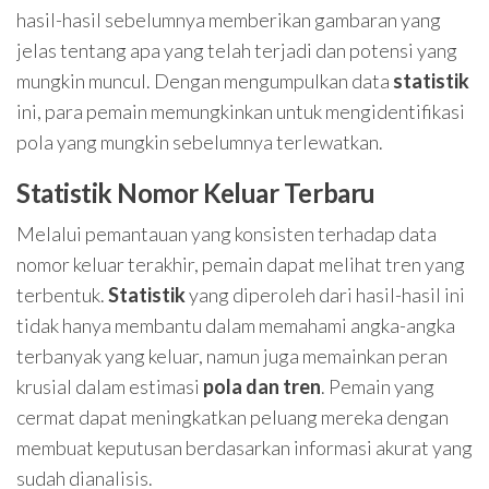
hasil-hasil sebelumnya memberikan gambaran yang
jelas tentang apa yang telah terjadi dan potensi yang
mungkin muncul. Dengan mengumpulkan data
statistik
ini, para pemain memungkinkan untuk mengidentifikasi
pola yang mungkin sebelumnya terlewatkan.
Statistik Nomor Keluar Terbaru
Melalui pemantauan yang konsisten terhadap data
nomor keluar terakhir, pemain dapat melihat tren yang
terbentuk.
Statistik
yang diperoleh dari hasil-hasil ini
tidak hanya membantu dalam memahami angka-angka
terbanyak yang keluar, namun juga memainkan peran
krusial dalam estimasi
pola dan tren
. Pemain yang
cermat dapat meningkatkan peluang mereka dengan
membuat keputusan berdasarkan informasi akurat yang
sudah dianalisis.