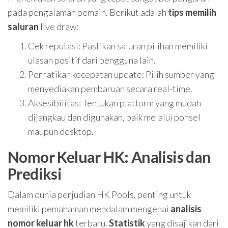
pada pengalaman pemain. Berikut adalah
tips memilih
saluran
live draw:
Cek reputasi: Pastikan saluran pilihan memiliki
ulasan positif dari pengguna lain.
Perhatikan kecepatan update: Pilih sumber yang
menyediakan pembaruan secara real-time.
Aksesibilitas: Tentukan platform yang mudah
dijangkau dan digunakan, baik melalui ponsel
maupun desktop.
Nomor Keluar HK: Analisis dan
Prediksi
Dalam dunia perjudian HK Pools, penting untuk
memiliki pemahaman mendalam mengenai
analisis
nomor keluar hk
terbaru.
Statistik
yang disajikan dari