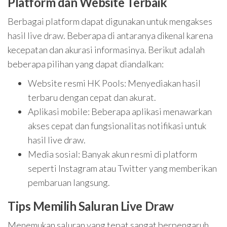
Platform dan Website Terbaik
Berbagai platform dapat digunakan untuk mengakses
hasil live draw. Beberapa di antaranya dikenal karena
kecepatan dan akurasi informasinya. Berikut adalah
beberapa pilihan yang dapat diandalkan:
Website resmi HK Pools: Menyediakan hasil
terbaru dengan cepat dan akurat.
Aplikasi mobile: Beberapa aplikasi menawarkan
akses cepat dan fungsionalitas notifikasi untuk
hasil live draw.
Media sosial: Banyak akun resmi di platform
seperti Instagram atau Twitter yang memberikan
pembaruan langsung.
Tips Memilih Saluran Live Draw
Menemukan saluran yang tepat sangat berpengaruh