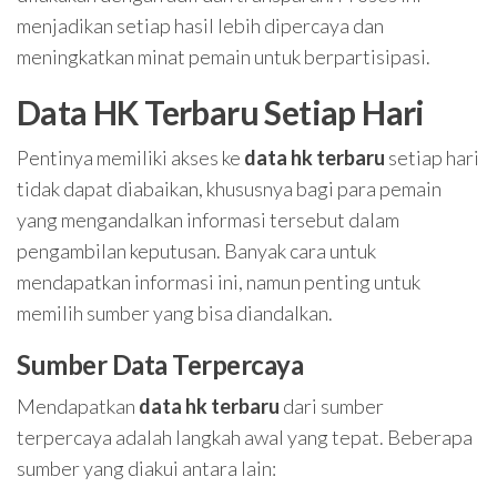
menjadikan setiap hasil lebih dipercaya dan
meningkatkan minat pemain untuk berpartisipasi.
Data HK Terbaru Setiap Hari
Pentinya memiliki akses ke
data hk terbaru
setiap hari
tidak dapat diabaikan, khususnya bagi para pemain
yang mengandalkan informasi tersebut dalam
pengambilan keputusan. Banyak cara untuk
mendapatkan informasi ini, namun penting untuk
memilih sumber yang bisa diandalkan.
Sumber Data Terpercaya
Mendapatkan
data hk terbaru
dari sumber
terpercaya adalah langkah awal yang tepat. Beberapa
sumber yang diakui antara lain: