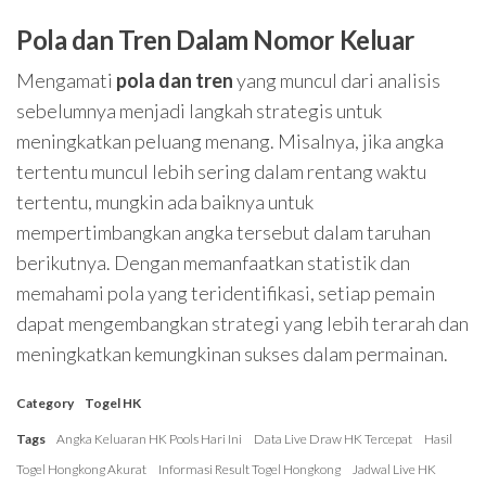
Pola dan Tren Dalam Nomor Keluar
Mengamati
pola dan tren
yang muncul dari analisis
sebelumnya menjadi langkah strategis untuk
meningkatkan peluang menang. Misalnya, jika angka
tertentu muncul lebih sering dalam rentang waktu
tertentu, mungkin ada baiknya untuk
mempertimbangkan angka tersebut dalam taruhan
berikutnya. Dengan memanfaatkan statistik dan
memahami pola yang teridentifikasi, setiap pemain
dapat mengembangkan strategi yang lebih terarah dan
meningkatkan kemungkinan sukses dalam permainan.
Category
Togel HK
Tags
Angka Keluaran HK Pools Hari Ini
Data Live Draw HK Tercepat
Hasil
Togel Hongkong Akurat
Informasi Result Togel Hongkong
Jadwal Live HK