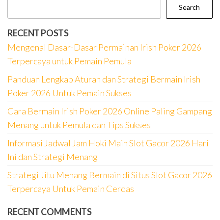
Search
RECENT POSTS
Mengenal Dasar-Dasar Permainan Irish Poker 2026
Terpercaya untuk Pemain Pemula
Panduan Lengkap Aturan dan Strategi Bermain Irish
Poker 2026 Untuk Pemain Sukses
Cara Bermain Irish Poker 2026 Online Paling Gampang
Menang untuk Pemula dan Tips Sukses
Informasi Jadwal Jam Hoki Main Slot Gacor 2026 Hari
Ini dan Strategi Menang
Strategi Jitu Menang Bermain di Situs Slot Gacor 2026
Terpercaya Untuk Pemain Cerdas
RECENT COMMENTS