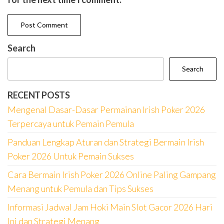
Search
Search
RECENT POSTS
Mengenal Dasar-Dasar Permainan Irish Poker 2026
Terpercaya untuk Pemain Pemula
Panduan Lengkap Aturan dan Strategi Bermain Irish
Poker 2026 Untuk Pemain Sukses
Cara Bermain Irish Poker 2026 Online Paling Gampang
Menang untuk Pemula dan Tips Sukses
Informasi Jadwal Jam Hoki Main Slot Gacor 2026 Hari
Ini dan Strategi Menang