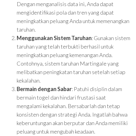
Dengan menganalisis data ini, Anda dapat
mengidentifikasi pola dan tren yang dapat
meningkatkan peluang Anda untuk memenangkan
taruhan.
Menggunakan Sistem Taruhan
: Gunakan sistem
taruhan yang telah terbukti berhasil untuk
meningkatkan peluang kemenangan Anda.
Contohnya, sistem taruhan Martingale yang
melibatkan peningkatan taruhan setelah setiap
kekalahan.
Bermain dengan Sabar
: Patuhi disiplin dalam
bermain togel dan hindari frustasi saat
mengalami kekalahan. Bersabarlah dan tetap
konsisten dengan strategi Anda. Ingatlah bahwa
keberuntungan akan berputar dan Anda memiliki
peluang untuk mengubah keadaan.