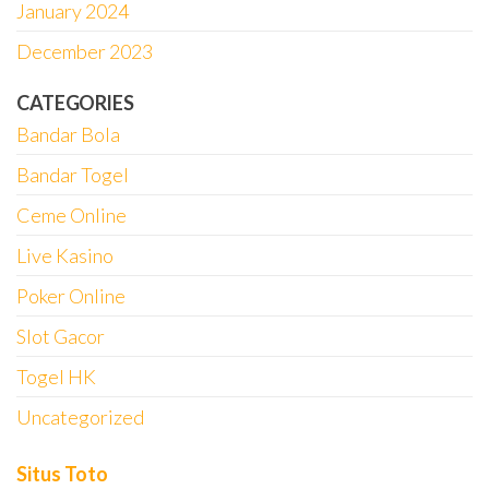
January 2024
December 2023
CATEGORIES
Bandar Bola
Bandar Togel
Ceme Online
Live Kasino
Poker Online
Slot Gacor
Togel HK
Uncategorized
Situs Toto