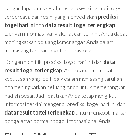
Jangan lupa untuk selalu mengakses situs judi togel
terpercaya dan resmi yang menyediakan
prediksi
togel hari ini
dan
data result togel terlengkap
.
Dengan informasi yang akurat dan terkini, Anda dapat
meningkatkan peluang kemenangan Anda dalam
memasang taruhan togel internasional.
Dengan memiliki prediksi togel hari ini dan
data
result togel terlengkap
, Anda dapat membuat
keputusan yang lebih baik dalam memasang taruhan
dan meningkatkan peluang Anda untuk memenangkan
hadiah besar. Jadi, pastikan Anda tetap mengikuti
informasi terkini mengenai prediksi togel hari ini dan
data result togel terlengkap
untuk mengoptimalkan
pengalaman bermain togel internasional Anda.