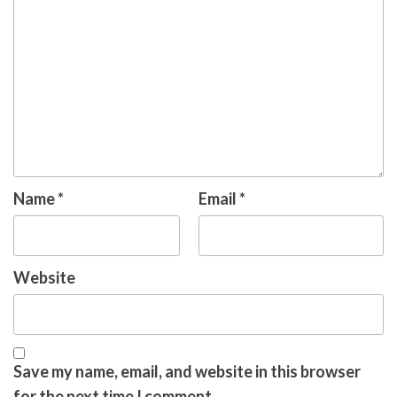
Name
*
Email
*
Website
Save my name, email, and website in this browser
for the next time I comment.