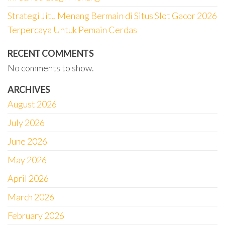
Strategi Jitu Menang Bermain di Situs Slot Gacor 2026
Terpercaya Untuk Pemain Cerdas
RECENT COMMENTS
No comments to show.
ARCHIVES
August 2026
July 2026
June 2026
May 2026
April 2026
March 2026
February 2026