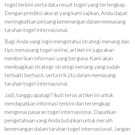
togel terkini serta data result togel yang terlengkap.
Dengan prediksi akurat yang kami sajikan, Anda dapat
meningkatkan peluang kemenangan dalam memasang
taruhan togel internasional.
Bagi Anda yang ingin mengetahui strategi menang dan
tips memasang togel online, artikel ini juga akan
memberikan informasi yang berguna. Kami akan
membagikan strategi-strategi menang yang sudah
terbukti berhasil, serta trik jitu dalam memasang
taruhan togel internasional.
Jadi, tunggu apalagi? Ikuti terus artikel ini untuk
mendapatkan informasi terkini dan terlengkap
mengenai pasaran togel internasional. Dapatkan
pengetahuan yang Anda butuhkan untuk meraih
kemenangan dalam taruhan togel internasional. Jangan