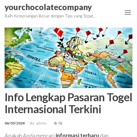
Skip
yourchocolatecompany
to
Raih Kemenangan Besar dengan Tips yang Tepat.,
the
content
Info Lengkap Pasaran Togel
Internasional Terkini
06/05/2024
By
admin
0
Apakah Anda mencari
informasi terbaru
dan