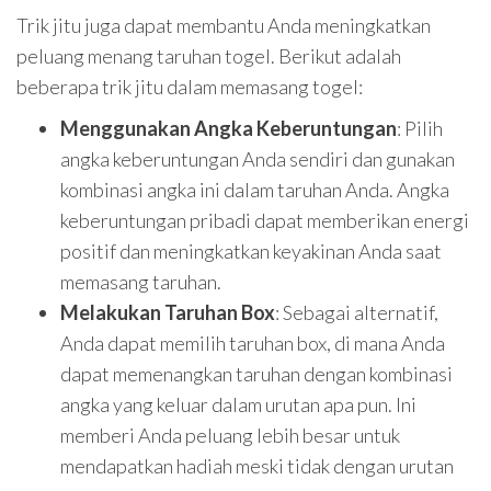
Trik jitu juga dapat membantu Anda meningkatkan
peluang menang taruhan togel. Berikut adalah
beberapa trik jitu dalam memasang togel:
Menggunakan Angka Keberuntungan
: Pilih
angka keberuntungan Anda sendiri dan gunakan
kombinasi angka ini dalam taruhan Anda. Angka
keberuntungan pribadi dapat memberikan energi
positif dan meningkatkan keyakinan Anda saat
memasang taruhan.
Melakukan Taruhan Box
: Sebagai alternatif,
Anda dapat memilih taruhan box, di mana Anda
dapat memenangkan taruhan dengan kombinasi
angka yang keluar dalam urutan apa pun. Ini
memberi Anda peluang lebih besar untuk
mendapatkan hadiah meski tidak dengan urutan