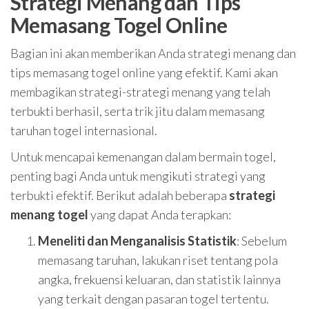
Strategi Menang dan Tips
Memasang Togel Online
Bagian ini akan memberikan Anda strategi menang dan
tips memasang togel online yang efektif. Kami akan
membagikan strategi-strategi menang yang telah
terbukti berhasil, serta trik jitu dalam memasang
taruhan togel internasional.
Untuk mencapai kemenangan dalam bermain togel,
penting bagi Anda untuk mengikuti strategi yang
terbukti efektif. Berikut adalah beberapa
strategi
menang togel
yang dapat Anda terapkan:
Meneliti dan Menganalisis Statistik
: Sebelum
memasang taruhan, lakukan riset tentang pola
angka, frekuensi keluaran, dan statistik lainnya
yang terkait dengan pasaran togel tertentu.