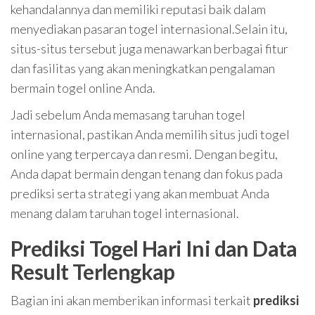
kehandalannya dan memiliki reputasi baik dalam
menyediakan pasaran togel internasional.Selain itu,
situs-situs tersebut juga menawarkan berbagai fitur
dan fasilitas yang akan meningkatkan pengalaman
bermain togel online Anda.
Jadi sebelum Anda memasang taruhan togel
internasional, pastikan Anda memilih situs judi togel
online yang terpercaya dan resmi. Dengan begitu,
Anda dapat bermain dengan tenang dan fokus pada
prediksi serta strategi yang akan membuat Anda
menang dalam taruhan togel internasional.
Prediksi Togel Hari Ini dan Data
Result Terlengkap
Bagian ini akan memberikan informasi terkait
prediksi