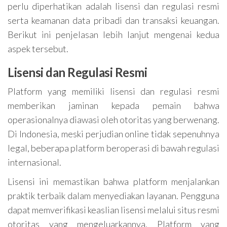
perlu diperhatikan adalah lisensi dan regulasi resmi
serta keamanan data pribadi dan transaksi keuangan.
Berikut ini penjelasan lebih lanjut mengenai kedua
aspek tersebut.
Lisensi dan Regulasi Resmi
Platform yang memiliki lisensi dan regulasi resmi
memberikan jaminan kepada pemain bahwa
operasionalnya diawasi oleh otoritas yang berwenang.
Di Indonesia, meski perjudian online tidak sepenuhnya
legal, beberapa platform beroperasi di bawah regulasi
internasional.
Lisensi ini memastikan bahwa platform menjalankan
praktik terbaik dalam menyediakan layanan. Pengguna
dapat memverifikasi keaslian lisensi melalui situs resmi
otoritas yang mengeluarkannya. Platform yang