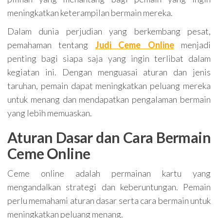
meningkatkan keterampilan bermain mereka.
Dalam dunia perjudian yang berkembang pesat,
pemahaman tentang
Judi Ceme Online
menjadi
penting bagi siapa saja yang ingin terlibat dalam
kegiatan ini. Dengan menguasai aturan dan jenis
taruhan, pemain dapat meningkatkan peluang mereka
untuk menang dan mendapatkan pengalaman bermain
yang lebih memuaskan.
Aturan Dasar dan Cara Bermain
Ceme Online
Ceme online adalah permainan kartu yang
mengandalkan strategi dan keberuntungan. Pemain
perlu memahami aturan dasar serta cara bermain untuk
meningkatkan peluang menang.