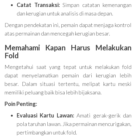
Catat Transaksi:
Simpan catatan kemenangan
dan kerugian untuk analisis di masa depan.
Dengan pendekatan ini, pemain dapat menjaga kontrol
atas permainan dan mencegah kerugian besar.
Memahami Kapan Harus Melakukan
Fold
Mengetahui saat yang tepat untuk melakukan fold
dapat menyelamatkan pemain dari kerugian lebih
besar. Dalam situasi tertentu, melipat kartu meski
memiliki peluang baik bisa lebih bijaksana.
Poin Penting:
Evaluasi Kartu Lawan:
Amati gerak-gerik dan
pola taruhan lawan. Jika permainan mencurigakan,
pertimbangkan untuk fold.