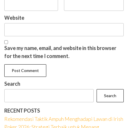
Website
Save my name, email, and website in this browser
for the next time I comment.
Search
Search
RECENT POSTS
Rekomendasi Taktik Ampuh Menghadapi Lawan di Irish
Poker 2026: Strategi Terbaik untuk Menang