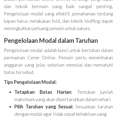
dan teknik bermain yang baik sangat penting,
Pengelolaan modal yang efektif, pemahaman tentang
kapan harus melakukan fold, dan teknik bluffing dapat
meningkatkan peluang pemain untuk sukses.
Pengelolaan Modal dalam Taruhan
Pengelolaan modal adalah kunci untuk bertahan dalam
permainan Ceme Online. Pemain perlu menentukan
anggaran yang jelas sebelum memulai dan mematuhi
batas tersebut.
Tips Pengelolaan Modal:
Tetapkan Batas Harian:
Tentukan jumlah
maksimum yang akan dipertaruhkan dalam sehari.
Pilih Taruhan yang Sesuai:
Sesuaikan taruhan
dengan modal agar tidak cepat kehabisan uang.