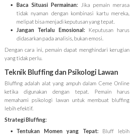
Baca Situasi Permainan:
Jika pemain merasa
tidak nyaman dengan kombinasi kartu mereka,
melipat bisa menjadi keputusan yang tepat.
Jangan Terlalu Emosional:
Keputusan harus
didasarkan pada analisis, bukan emosi.
Dengan cara ini, pemain dapat menghindari kerugian
yang tidak perlu.
Teknik Bluffing dan Psikologi Lawan
Bluffing adalah alat yang ampuh dalam Ceme Online
ketika digunakan dengan tepat. Pemain harus
memahami psikologi lawan untuk membuat bluffing
lebih efektif.
Strategi Bluffing:
Tentukan Momen yang Tepat:
Bluff lebih