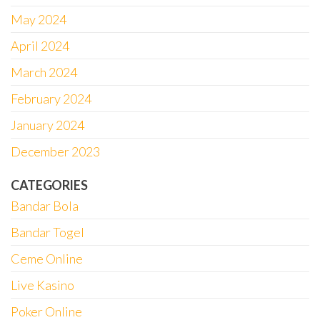
May 2024
April 2024
March 2024
February 2024
January 2024
December 2023
CATEGORIES
Bandar Bola
Bandar Togel
Ceme Online
Live Kasino
Poker Online