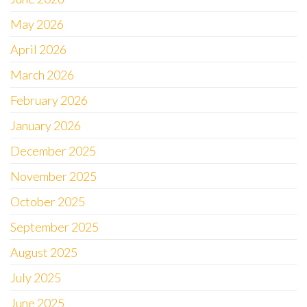
May 2026
April 2026
March 2026
February 2026
January 2026
December 2025
November 2025
October 2025
September 2025
August 2025
July 2025
June 2025