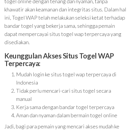
togel online dengan tenang dan nyaman, tanpa
khawatir akan keamanan dan integritas situs. Dalam hal
ini, Togel WAP telah melakukan seleksi ketat terhadap
bandar togel yang bekerja sama, sehingga pemain
dapat mempercayai situs togel wap terpercaya yang
disediakan.
Keunggulan Akses Situs Togel WAP
Terpercaya:
Mudah login ke situs togel wap terpercaya di
Indonesia
Tidak perlu mencari-cari situs togel secara
manual
Kerja sama dengan bandar togel terpercaya
Aman dan nyaman dalam bermain togel online
Jadi, bagi para pemain yang mencari akses mudah ke