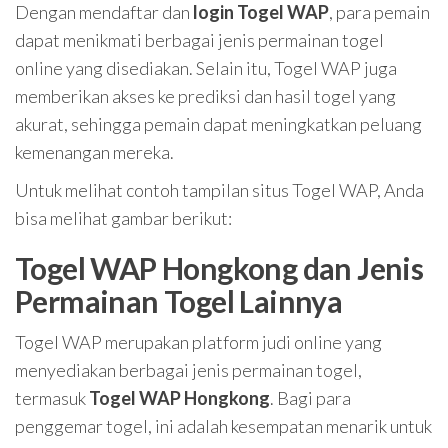
Dengan mendaftar dan
login Togel WAP
, para pemain
dapat menikmati berbagai jenis permainan togel
online yang disediakan. Selain itu, Togel WAP juga
memberikan akses ke prediksi dan hasil togel yang
akurat, sehingga pemain dapat meningkatkan peluang
kemenangan mereka.
Untuk melihat contoh tampilan situs Togel WAP, Anda
bisa melihat gambar berikut:
Togel WAP Hongkong dan Jenis
Permainan Togel Lainnya
Togel WAP merupakan platform judi online yang
menyediakan berbagai jenis permainan togel,
termasuk
Togel WAP Hongkong
. Bagi para
penggemar togel, ini adalah kesempatan menarik untuk