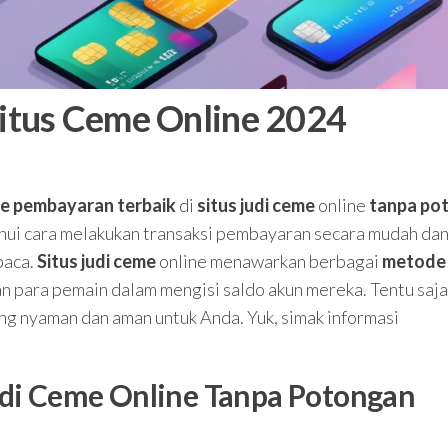
itus Ceme Online 2024
e pembayaran terbaik
di
situs judi ceme
online
tanpa po
hui cara melakukan transaksi pembayaran secara mudah dan
baca.
Situs judi ceme
online menawarkan berbagai
metode
para pemain dalam mengisi saldo akun mereka. Tentu saja
ng nyaman dan aman untuk Anda. Yuk, simak informasi
di Ceme Online Tanpa Potongan