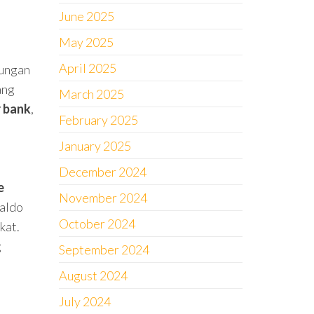
June 2025
May 2025
April 2025
tungan
ang
March 2025
r bank
,
February 2025
January 2025
December 2024
e
November 2024
saldo
October 2024
kat.
g
September 2024
August 2024
July 2024