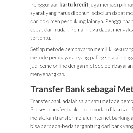
Penggunaan
kartu kredit
juga menjadi pilih
syarat yang harus dipenuhi sebelum dapat 
dan dokumen pendukung lainnya. Penggunaan k
cepat dan mudah. Pemain juga dapat mengaks
tertentu.
Setiap metode pembayaran memiliki kekurang
metode pembayaran yang paling sesuai dengan
judi ceme online dengan metode pembayaran 
menyenangkan.
Transfer Bank sebagai Me
Transfer bank adalah salah satu metode pemb
Proses transfer bank cukup mudah dilakukan.
melakukan transfer melalui internet banking 
bisa berbeda-beda tergantung dari bank yang