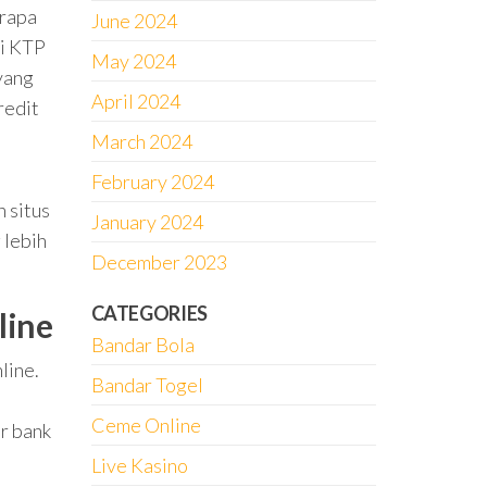
erapa
June 2024
ui KTP
May 2024
yang
April 2024
redit
March 2024
February 2024
 situs
January 2024
 lebih
December 2023
CATEGORIES
line
Bandar Bola
line.
Bandar Togel
Ceme Online
er bank
Live Kasino