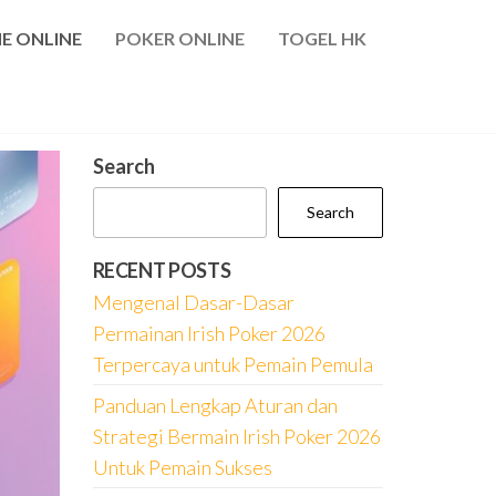
E ONLINE
POKER ONLINE
TOGEL HK
Search
Search
RECENT POSTS
Mengenal Dasar-Dasar
Permainan Irish Poker 2026
Terpercaya untuk Pemain Pemula
Panduan Lengkap Aturan dan
Strategi Bermain Irish Poker 2026
Untuk Pemain Sukses