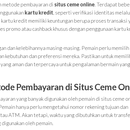
an metode pembayaran di
situs ceme online
. Terdapat beb
menggunakan
kartu kredit
, seperti verifikasi identitas melal
artu kredit memiliki keuntungan berupa proses transaksi 
es promo atau cashback khusus dengan penggunaan kartu k
an dan kelebihannya masing-masing. Pemain perlu memilih
 kebutuhan dan preferensi mereka. Pastikan untuk memilih
yang aman dan terpercaya untuk pengalaman bermain yang
tode Pembayaran di Situs Ceme On
ayaran yang banyak digunakan oleh pemain di situs ceme on
 Pemain hanya perlu mengetahui nomor rekening tujuan dan
atau ATM. Akan tetapi, waktu yang dibutuhkan untuk transf
 digunakan oleh pemain.