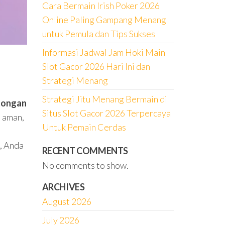
Cara Bermain Irish Poker 2026
Online Paling Gampang Menang
untuk Pemula dan Tips Sukses
Informasi Jadwal Jam Hoki Main
Slot Gacor 2026 Hari Ini dan
Strategi Menang
Strategi Jitu Menang Bermain di
tongan
Situs Slot Gacor 2026 Terpercaya
 aman,
Untuk Pemain Cerdas
, Anda
RECENT COMMENTS
No comments to show.
ARCHIVES
August 2026
July 2026