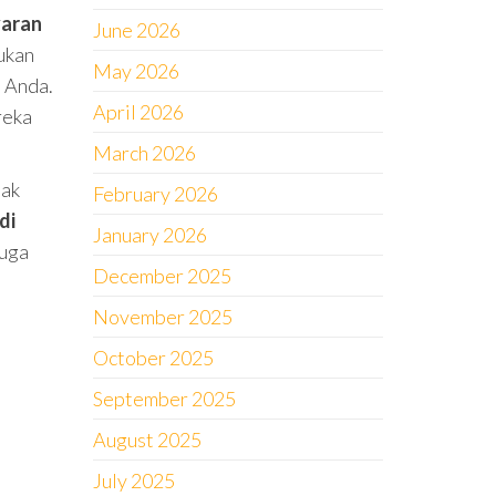
aran
June 2026
ukan
May 2026
 Anda.
April 2026
reka
March 2026
dak
February 2026
di
January 2026
uga
December 2025
November 2025
October 2025
September 2025
August 2025
July 2025