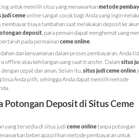
nting untuk memilih situs yang menawarkan
metode pembay
s judi ceme
online sangat cocok bagi Anda yang ingin melak
s membayar biaya tambahan saat melakukan deposit ke akun
otongan deposit
, para pemain dapat menghemat uang me
 bertaruh pada permainan
ceme online
.
dahan dan kenyamanan dalam proses pembayaran. Anda ti
a offline atau kehilangan uang saat transfer. Dalam
situs ju
 dengan cepat dan aman. Selain itu,
situs judi ceme online
j
bisa Anda pilih, sehingga Anda dapat memilih metode
nda.
Potongan Deposit di Situs Ceme
yang tersedia di situs judi
ceme online
tanpa potongan
 menawarkan beberapa pilihan metode pembayaran untuk