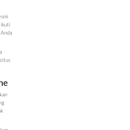
esmi
ikuti
, Anda
a
situs
ne
akan
ng
nk
kkan