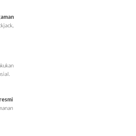
gaman
kjack,
akukan
sial.
 resmi
amanan