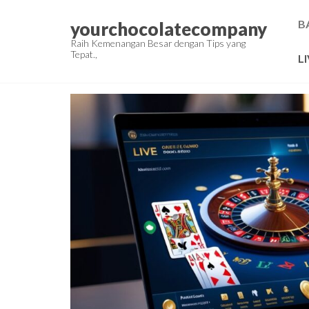
Skip
B
yourchocolatecompany
to
Raih Kemenangan Besar dengan Tips yang
the
Tepat.,
L
content