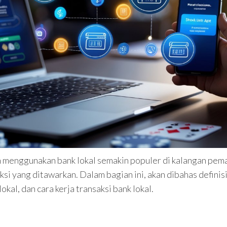
 menggunakan bank lokal semakin populer di kalangan pemai
i yang ditawarkan. Dalam bagian ini, akan dibahas definisi
kal, dan cara kerja transaksi bank lokal.