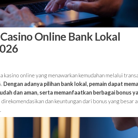
Casino Online Bank Lokal
2026
a kasino online yang menawarkan kemudahan melalui transa
6.
Dengan adanya pilihan bank lokal, pemain dapat mem
mudah dan aman, serta memanfaatkan berbagai bonus y
g direkomendasikan dan keuntungan dari bonus yang besar 
.