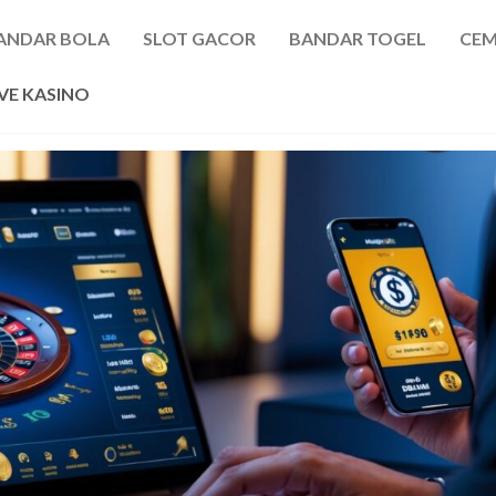
ANDAR BOLA
SLOT GACOR
BANDAR TOGEL
CEM
IVE KASINO