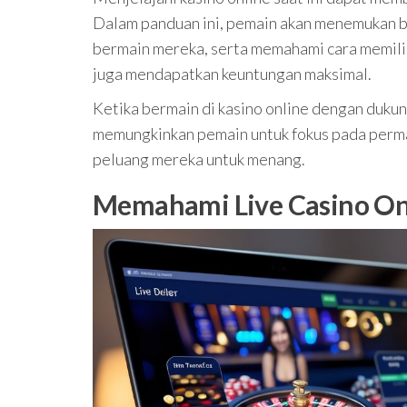
Dalam panduan ini, pemain akan menemukan b
bermain mereka, serta memahami cara memilih
juga mendapatkan keuntungan maksimal.
Ketika bermain di kasino online dengan dukun
memungkinkan pemain untuk fokus pada perm
peluang mereka untuk menang.
Memahami Live Casino Onl