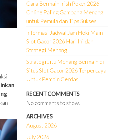
Cara Bermain Irish Poker 2026
Online Paling Gampang Menang
untuk Pemula dan Tips Sukses
Informasi Jadwal Jam Hoki Main
Slot Gacor 2026 Hari Ini dan
Strategi Menang
Strategi Jitu Menang Bermain di
Situs Slot Gacor 2026 Terpercaya
ksi
Untuk Pemain Cerdas
ainkan
RECENT COMMENTS
ang
akan
No comments to show.
ARCHIVES
August 2026
July 2026