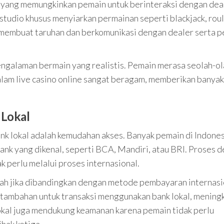
n yang memungkinkan pemain untuk berinteraksi dengan dea
 studio khusus menyiarkan permainan seperti blackjack, roul
 membuat taruhan dan berkomunikasi dengan dealer serta 
galaman bermain yang realistis. Pemain merasa seolah-ol
dalam live casino online sangat beragam, memberikan banyak
Lokal
k lokal adalah kemudahan akses. Banyak pemain di Indones
ank yang dikenal, seperti BCA, Mandiri, atau BRI. Proses d
k perlu melalui proses internasional.
endah jika dibandingkan dengan metode pembayaran internasi
 tambahan untuk transaksi menggunakan bank lokal, mening
okal juga mendukung keamanan karena pemain tidak perlu