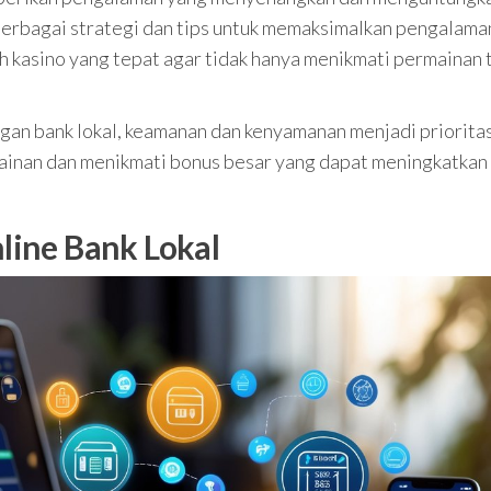
erbagai strategi dan tips untuk memaksimalkan pengalama
 kasino yang tepat agar tidak hanya menikmati permainan 
gan bank lokal, keamanan dan kenyamanan menjadi prioritas.
ainan dan menikmati bonus besar yang dapat meningkatkan
ine Bank Lokal