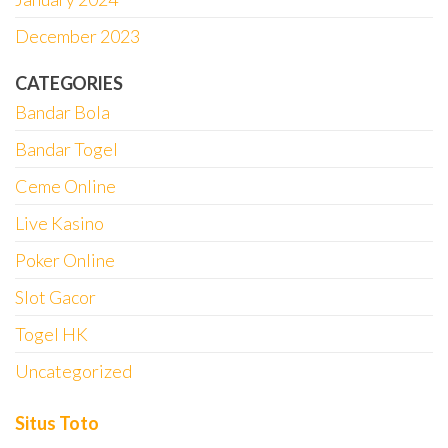
December 2023
CATEGORIES
Bandar Bola
Bandar Togel
Ceme Online
Live Kasino
Poker Online
Slot Gacor
Togel HK
Uncategorized
Situs Toto