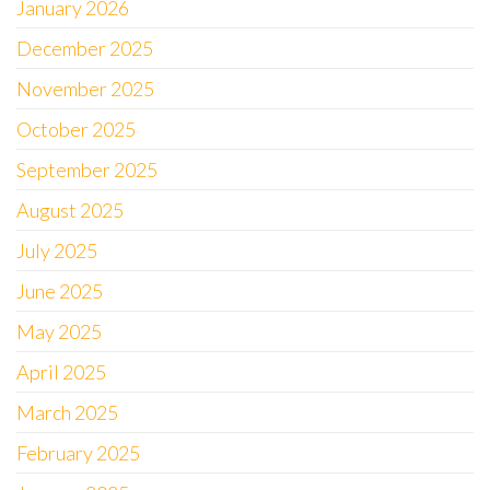
January 2026
December 2025
November 2025
October 2025
September 2025
August 2025
July 2025
June 2025
May 2025
April 2025
March 2025
February 2025