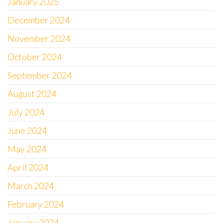
January 2025
December 2024
November 2024
October 2024
September 2024
August 2024
July 2024
June 2024
May 2024
April 2024
March 2024
February 2024
January 2024