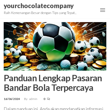
Skip
yourchocolatecompany
to
Raih Kemenangan Besar dengan Tips yang Tepat.,
the
content
Panduan Lengkap Pasaran
Bandar Bola Terpercaya
16/06/2024
By
admin
0
Dalam panduan ini, Anda akan mendapatkan informasi