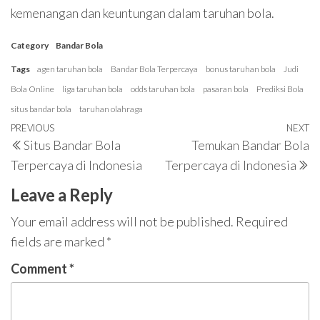
kemenangan dan keuntungan dalam taruhan bola.
Category
Bandar Bola
Tags
agen taruhan bola
Bandar Bola Terpercaya
bonus taruhan bola
Judi
Bola Online
liga taruhan bola
odds taruhan bola
pasaran bola
Prediksi Bola
situs bandar bola
taruhan olahraga
Post
Previous
PREVIOUS
NEXT
N
Situs Bandar Bola
Temukan Bandar Bola
navigation
Post
P
Terpercaya di Indonesia
Terpercaya di Indonesia
Leave a Reply
Your email address will not be published.
Required
fields are marked
*
Comment
*