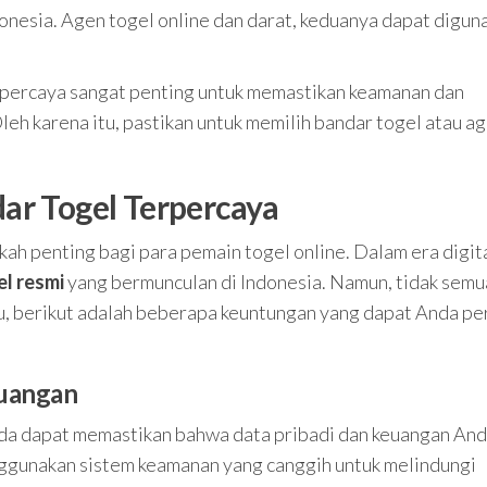
ndonesia. Agen togel online dan darat, keduanya dapat digun
erpercaya sangat penting untuk memastikan keamanan dan
eh karena itu, pastikan untuk memilih bandar togel atau a
r Togel Terpercaya
ah penting bagi para pemain togel online. Dalam era digit
l resmi
yang bermunculan di Indonesia. Namun, tidak semu
tu, berikut adalah beberapa keuntungan yang dapat Anda pe
euangan
da dapat memastikan bahwa data pribadi dan keuangan And
ggunakan sistem keamanan yang canggih untuk melindungi