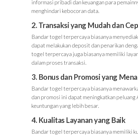
informasi pribadi dan keuangan para pemainny
menghindari kebocoran data.
2. Transaksi yang Mudah dan Cep
Bandar togel terpercaya biasanya menyedia
dapat melakukan deposit dan penarikan denga
togel terpercaya juga biasanya memiliki lay
dalam proses transaksi.
3. Bonus dan Promosi yang Mena
Bandar togel terpercaya biasanya menawarka
dan promosi ini dapat meningkatkan peluang
keuntungan yang lebih besar.
4. Kualitas Layanan yang Baik
Bandar togel terpercaya biasanya memiliki ku