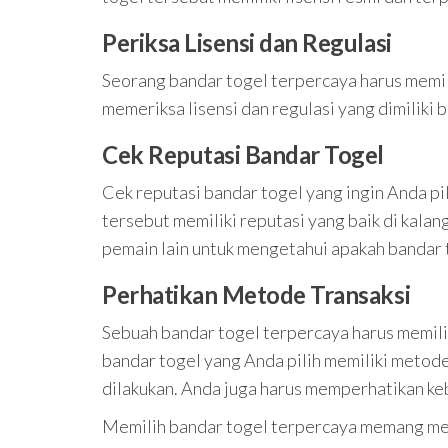
Periksa Lisensi dan Regulasi
Seorang bandar togel terpercaya harus memilik
memeriksa lisensi dan regulasi yang dimilik
Cek Reputasi Bandar Togel
Cek reputasi bandar togel yang ingin Anda pi
tersebut memiliki reputasi yang baik di kala
pemain lain untuk mengetahui apakah bandar t
Perhatikan Metode Transaksi
Sebuah bandar togel terpercaya harus memili
bandar togel yang Anda pilih memiliki meto
dilakukan. Anda juga harus memperhatikan keb
Memilih bandar togel terpercaya memang mem