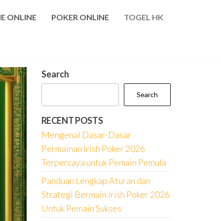
E ONLINE
POKER ONLINE
TOGEL HK
Search
Search
RECENT POSTS
Mengenal Dasar-Dasar
Permainan Irish Poker 2026
Terpercaya untuk Pemain Pemula
Panduan Lengkap Aturan dan
Strategi Bermain Irish Poker 2026
Untuk Pemain Sukses