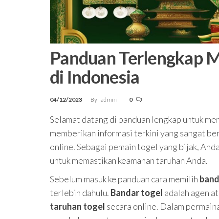
Panduan Terlengkap M
di Indonesia
04/12/2023
By
admin
0
Selamat datang di panduan lengkap untuk me
memberikan informasi terkini yang sangat b
online. Sebagai pemain togel yang bijak, An
untuk memastikan keamanan taruhan Anda.
Sebelum masuk ke panduan cara memilih
band
terlebih dahulu.
Bandar togel
adalah agen a
taruhan togel
secara online. Dalam permaina