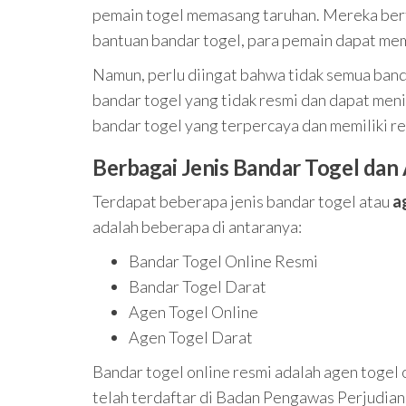
pemain togel memasang taruhan. Mereka bert
bantuan bandar togel, para pemain dapat mem
Namun, perlu diingat bahwa tidak semua band
bandar togel yang tidak resmi dan dapat meni
bandar togel yang terpercaya dan memiliki re
Berbagai Jenis Bandar Togel dan
Terdapat beberapa jenis bandar togel atau
a
adalah beberapa di antaranya:
Bandar Togel Online Resmi
Bandar Togel Darat
Agen Togel Online
Agen Togel Darat
Bandar togel online resmi adalah agen togel 
telah terdaftar di Badan Pengawas Perjudian