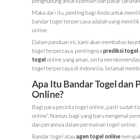
penghubung antara pemain dan pasar taruhan
Maka dari itu, penting bagi Anda untuk memil
bandar togel terpercaya adalah yang memiliki 
online.
Dalam panduan ini, kami akan membahas keunt
togel terpercaya, pentingnya
prediksi togel
togel
online yang aman, serta merekomenda
togel terpercaya di Indonesia. Selamat memb
Apa Itu Bandar Togel dan
Online?
Bagi para pecinta togel online, pasti sudah ti
online”. Namun, bagi yang baru mengenal per
dan perannya dalam permainan togel online.
Bandar togel atau
agen togel online
merupak