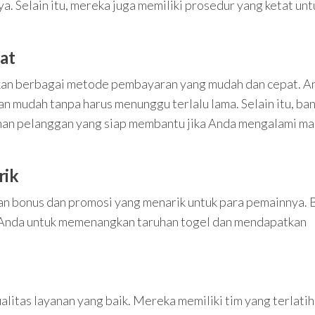
a. Selain itu, mereka juga memiliki prosedur yang ketat unt
at
kan berbagai metode pembayaran yang mudah dan cepat. A
n mudah tanpa harus menunggu terlalu lama. Selain itu, ba
anan pelanggan yang siap membantu jika Anda mengalami ma
rik
n bonus dan promosi yang menarik untuk para pemainnya. 
 Anda untuk memenangkan taruhan togel dan mendapatkan
alitas layanan yang baik. Mereka memiliki tim yang terlatih