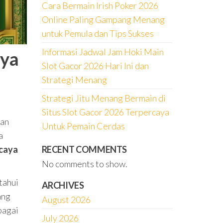
Cara Bermain Irish Poker 2026
Online Paling Gampang Menang
untuk Pemula dan Tips Sukses
Informasi Jadwal Jam Hoki Main
aya
Slot Gacor 2026 Hari Ini dan
Strategi Menang
Strategi Jitu Menang Bermain di
Situs Slot Gacor 2026 Terpercaya
kan
Untuk Pemain Cerdas
a
RECENT COMMENTS
rcaya
No comments to show.
tahui
ARCHIVES
ang
August 2026
bagai
July 2026