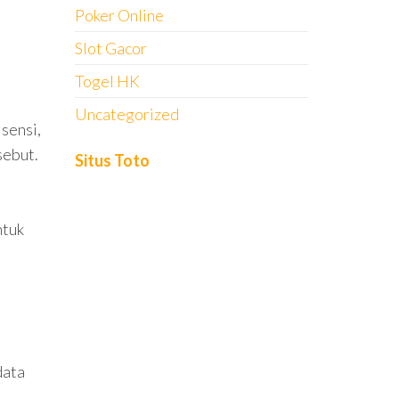
Poker Online
Slot Gacor
Togel HK
Uncategorized
sensi,
sebut.
Situs Toto
ntuk
data