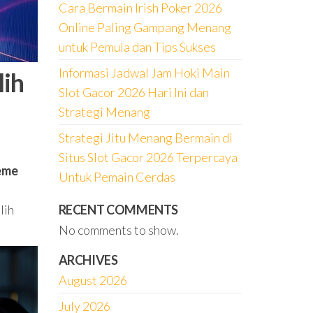
Cara Bermain Irish Poker 2026
Online Paling Gampang Menang
untuk Pemula dan Tips Sukses
Informasi Jadwal Jam Hoki Main
lih
Slot Gacor 2026 Hari Ini dan
Strategi Menang
Strategi Jitu Menang Bermain di
Situs Slot Gacor 2026 Terpercaya
eme
Untuk Pemain Cerdas
RECENT COMMENTS
lih
No comments to show.
ARCHIVES
August 2026
July 2026