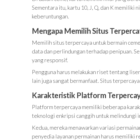
Sementara itu, kartu 10, J, Q, dan K memiliki 
keberuntungan.
Mengapa Memilih Situs Terperca
Memilih situs terpercaya untuk bermain ceme
data dan perlindungan terhadap penipuan. Sel
yang responsif.
Pengguna harus melakukan riset tentang lisens
lain juga sangat bermanfaat. Situs terpercay
Karakteristik Platform Terperca
Platform terpercaya memiliki beberapa karak
teknologi enkripsi canggih untuk melindungi 
Kedua, mereka menawarkan variasi permainan 
penyedia layanan permainan harus memiliki rep