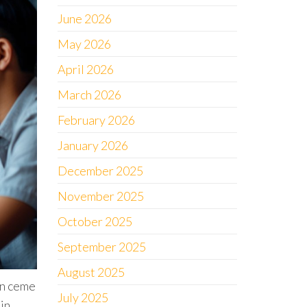
June 2026
May 2026
April 2026
March 2026
February 2026
January 2026
December 2025
November 2025
October 2025
September 2025
August 2025
an ceme
July 2025
in.