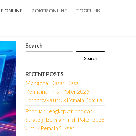
E ONLINE
POKER ONLINE
TOGEL HK
Search
Search
RECENT POSTS
Mengenal Dasar-Dasar
Permainan Irish Poker 2026
Terpercaya untuk Pemain Pemula
Panduan Lengkap Aturan dan
Strategi Bermain Irish Poker 2026
Untuk Pemain Sukses