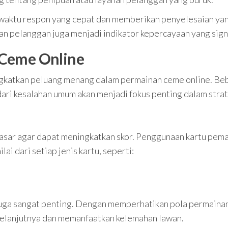
i waktu respon yang cepat dan memberikan penyelesaian yan
n pelanggan juga menjadi indikator kepercayaan yang signi
 Ceme Online
ngkatkan peluang menang dalam permainan ceme online. Be
ri kesalahan umum akan menjadi fokus penting dalam strate
asar agar dapat meningkatkan skor. Penggunaan kartu pema
ai dari setiap jenis kartu, seperti:
uga sangat penting. Dengan memperhatikan pola permainan
elanjutnya dan memanfaatkan kelemahan lawan.