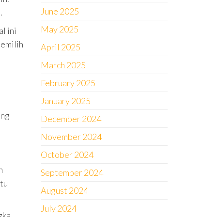
June 2025
.
May 2025
l ini
emilih
April 2025
March 2025
February 2025
January 2025
ing
December 2024
November 2024
October 2024
h
September 2024
itu
August 2024
July 2024
gka.