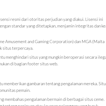
sensi resmi dari otoritas perjudian yang diakui. Lisensi ini
engan standar yang ditetapkan, menjamin integritas dan ke
ine Amusement and Gaming Corporation) dan MGA (Malta
k situs terpercaya.
tu menghindari situs yang mungkin beroperasi secara ilega
mukan di bagian footer situs web.
u memberikan gambaran tentang pengalaman mereka. Situ
komunitas pemain.
yang membahas pengalaman bermain di berbagai situs ceme.
ng tentang penipuan atau layanan pelanggan yang buruk.