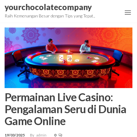
Skip
yourchocolatecompany
to
Raih Kemenangan Besar dengan Tips yang Tepat.,
the
content
Permainan Live Casino:
Pengalaman Seru di Dunia
Game Online
19/03/2025
By
admin
0