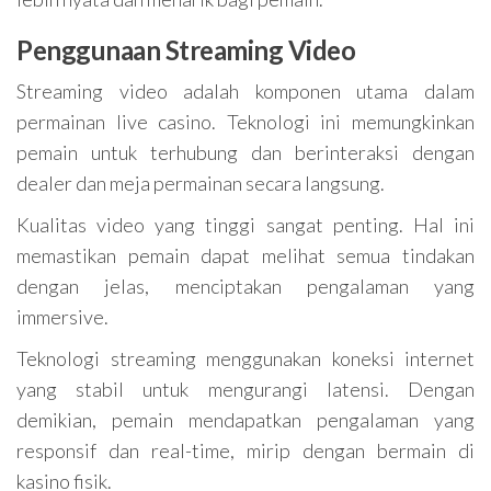
Penggunaan Streaming Video
Streaming video adalah komponen utama dalam
permainan live casino. Teknologi ini memungkinkan
pemain untuk terhubung dan berinteraksi dengan
dealer dan meja permainan secara langsung.
Kualitas video yang tinggi sangat penting. Hal ini
memastikan pemain dapat melihat semua tindakan
dengan jelas, menciptakan pengalaman yang
immersive.
Teknologi streaming menggunakan koneksi internet
yang stabil untuk mengurangi latensi. Dengan
demikian, pemain mendapatkan pengalaman yang
responsif dan real-time, mirip dengan bermain di
kasino fisik.