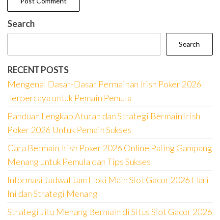
Search
Search
RECENT POSTS
Mengenal Dasar-Dasar Permainan Irish Poker 2026
Terpercaya untuk Pemain Pemula
Panduan Lengkap Aturan dan Strategi Bermain Irish
Poker 2026 Untuk Pemain Sukses
Cara Bermain Irish Poker 2026 Online Paling Gampang
Menang untuk Pemula dan Tips Sukses
Informasi Jadwal Jam Hoki Main Slot Gacor 2026 Hari
Ini dan Strategi Menang
Strategi Jitu Menang Bermain di Situs Slot Gacor 2026