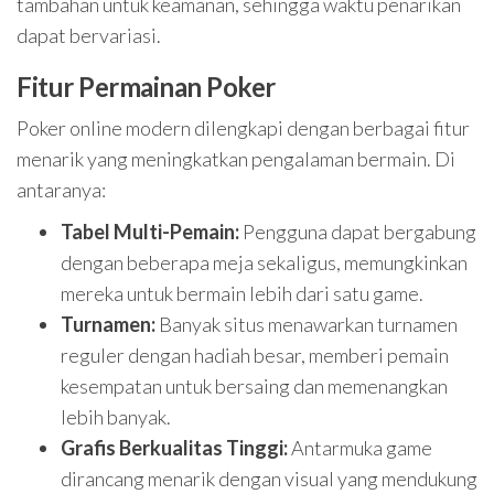
tambahan untuk keamanan, sehingga waktu penarikan
dapat bervariasi.
Fitur Permainan Poker
Poker online modern dilengkapi dengan berbagai fitur
menarik yang meningkatkan pengalaman bermain. Di
antaranya:
Tabel Multi-Pemain:
Pengguna dapat bergabung
dengan beberapa meja sekaligus, memungkinkan
mereka untuk bermain lebih dari satu game.
Turnamen:
Banyak situs menawarkan turnamen
reguler dengan hadiah besar, memberi pemain
kesempatan untuk bersaing dan memenangkan
lebih banyak.
Grafis Berkualitas Tinggi:
Antarmuka game
dirancang menarik dengan visual yang mendukung