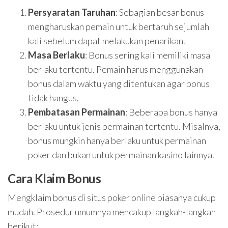
Persyaratan Taruhan
: Sebagian besar bonus
mengharuskan pemain untuk bertaruh sejumlah
kali sebelum dapat melakukan penarikan.
Masa Berlaku
: Bonus sering kali memiliki masa
berlaku tertentu. Pemain harus menggunakan
bonus dalam waktu yang ditentukan agar bonus
tidak hangus.
Pembatasan Permainan
: Beberapa bonus hanya
berlaku untuk jenis permainan tertentu. Misalnya,
bonus mungkin hanya berlaku untuk permainan
poker dan bukan untuk permainan kasino lainnya.
Cara Klaim Bonus
Mengklaim bonus di situs poker online biasanya cukup
mudah. Prosedur umumnya mencakup langkah-langkah
berikut: