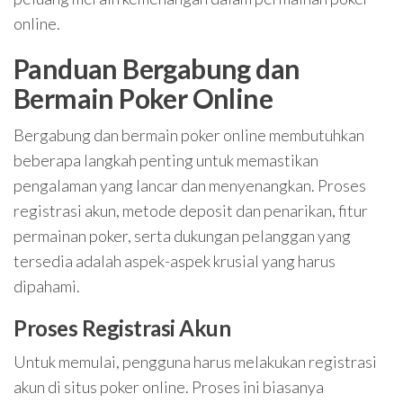
online.
Panduan Bergabung dan
Bermain Poker Online
Bergabung dan bermain poker online membutuhkan
beberapa langkah penting untuk memastikan
pengalaman yang lancar dan menyenangkan. Proses
registrasi akun, metode deposit dan penarikan, fitur
permainan poker, serta dukungan pelanggan yang
tersedia adalah aspek-aspek krusial yang harus
dipahami.
Proses Registrasi Akun
Untuk memulai, pengguna harus melakukan registrasi
akun di situs poker online. Proses ini biasanya