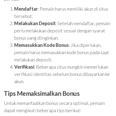
Mendaftar
: Pemain harus memiliki akun di situs
tersebut.
Melakukan Deposit
: Setelah mendaftar, pemain
perlu melakukan deposit sesuai dengan syarat
bonus yang diinginkan.
Memasukkan Kode Bonus
: Jika diperlukan,
pemain harus memasukkan kode bonus pada saat
melakukan deposit.
Verifikasi
: Beberapa situs mungkin memerlukan
verifikasi identitas sebelum bonus dibayarkan ke
akun.
Tips Memaksimalkan Bonus
Untuk memanfaatkan bonus secara optimal, pemain
dapat mengikuti beberapa tips berikut: