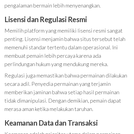
pengalaman bermain lebih menyenangkan.
Lisensi dan Regulasi Resmi
Memilih platform yang memiliki lisensi resmi sangat
penting. Lisensi menjamin bahwa situs tersebut telah
memenuhi standar tertentu dalam operasional. Ini
membuat pemain lebih percaya karena ada
perlindungan hukum yang mendukung mereka.
Regulasi juga memastikan bahwa permainan dilakukan
secara adil. Penyedia permainan yang terjamin
memberikan jaminan bahwa setiap hasil permainan
tidak dimanipulasi. Dengan demikian, pemain dapat
merasa aman ketika melakukan taruhan.
Keamanan Data dan Transaksi
Keamanan adalah prioritas utama dalam permainan