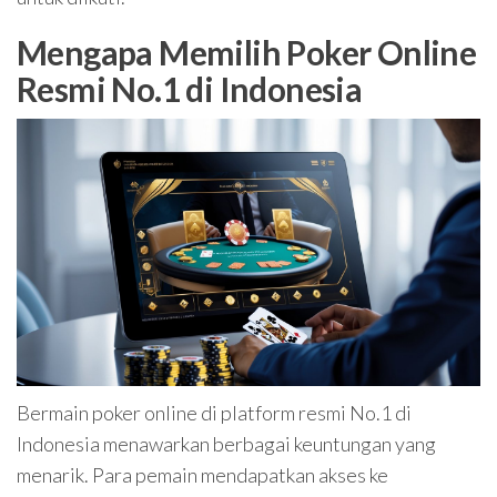
Mengapa Memilih Poker Online
Resmi No.1 di Indonesia
Bermain poker online di platform resmi No.1 di
Indonesia menawarkan berbagai keuntungan yang
menarik. Para pemain mendapatkan akses ke