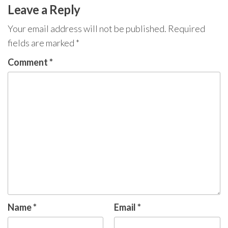
Leave a Reply
Your email address will not be published.
Required
fields are marked
*
Comment
*
Name
*
Email
*