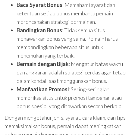
Baca Syarat Bonus
: Memahami syarat dan
ketentuan setiap bonus membantu pemain
merencanakan strategi permainan.
Bandingkan Bonus
: Tidak semua situs
menawarkan bonus yang sama. Pemain harus
membandingkan beberapa situs untuk
menemukan yang terbaik.
Bermain dengan Bijak
: Mengatur batas waktu
dan anggaran adalah strategi cerdas agar tetap
dalam kendali saat menggunakan bonus.
Manfaatkan Promosi
: Sering-seringlah
memeriksa situs untuk promosi tambahan atau
bonus spesial yang ditawarkan secara berkala.
Dengan mengetahui jenis, syarat, cara klaim, dan tips
memaksimalkan bonus, pemain dapat meningkatkan
peluang meraih kemenangan dalam permainan poker