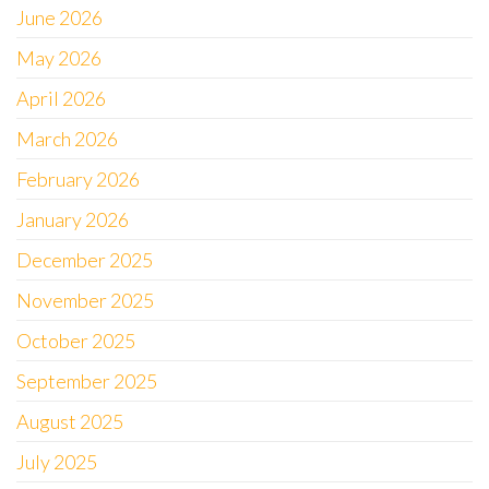
June 2026
May 2026
April 2026
March 2026
February 2026
January 2026
December 2025
November 2025
October 2025
September 2025
August 2025
July 2025