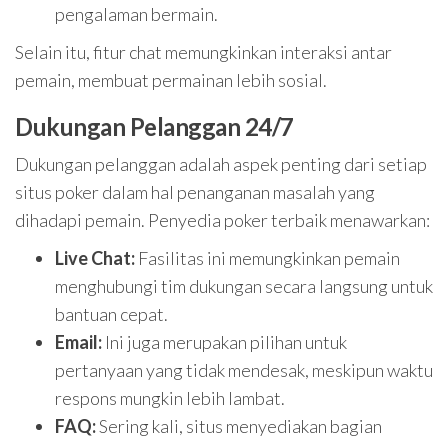
pengalaman bermain.
Selain itu, fitur chat memungkinkan interaksi antar
pemain, membuat permainan lebih sosial.
Dukungan Pelanggan 24/7
Dukungan pelanggan adalah aspek penting dari setiap
situs poker dalam hal penanganan masalah yang
dihadapi pemain. Penyedia poker terbaik menawarkan:
Live Chat:
Fasilitas ini memungkinkan pemain
menghubungi tim dukungan secara langsung untuk
bantuan cepat.
Email:
Ini juga merupakan pilihan untuk
pertanyaan yang tidak mendesak, meskipun waktu
respons mungkin lebih lambat.
FAQ:
Sering kali, situs menyediakan bagian