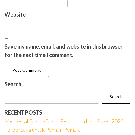
Website
Save my name, email, and website in this browser
for the next time I comment.
Search
Search
RECENT POSTS
Mengenal Dasar-Dasar Permainan Irish Poker 2026
Terpercaya untuk Pemain Pemula