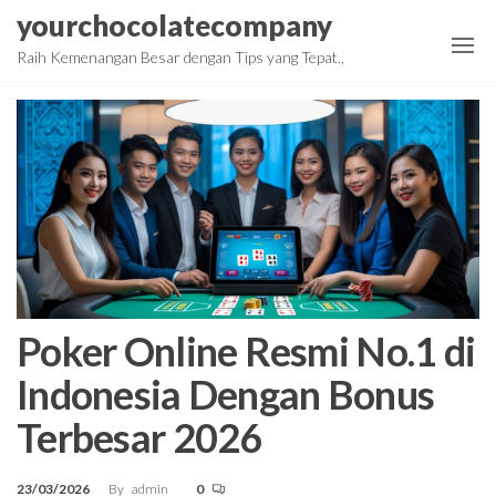
Skip
yourchocolatecompany
to
Raih Kemenangan Besar dengan Tips yang Tepat.,
the
content
Poker Online Resmi No.1 di
Indonesia Dengan Bonus
Terbesar 2026
23/03/2026
By
admin
0