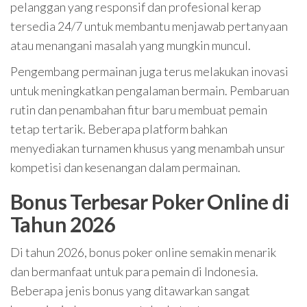
pelanggan yang responsif dan profesional kerap
tersedia 24/7 untuk membantu menjawab pertanyaan
atau menangani masalah yang mungkin muncul.
Pengembang permainan juga terus melakukan inovasi
untuk meningkatkan pengalaman bermain. Pembaruan
rutin dan penambahan fitur baru membuat pemain
tetap tertarik. Beberapa platform bahkan
menyediakan turnamen khusus yang menambah unsur
kompetisi dan kesenangan dalam permainan.
Bonus Terbesar Poker Online di
Tahun 2026
Di tahun 2026, bonus poker online semakin menarik
dan bermanfaat untuk para pemain di Indonesia.
Beberapa jenis bonus yang ditawarkan sangat