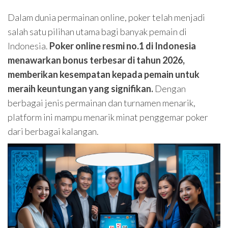
Dalam dunia permainan online, poker telah menjadi
salah satu pilihan utama bagi banyak pemain di
Indonesia.
Poker online resmi no.1 di Indonesia
menawarkan bonus terbesar di tahun 2026,
memberikan kesempatan kepada pemain untuk
meraih keuntungan yang signifikan.
Dengan
berbagai jenis permainan dan turnamen menarik,
platform ini mampu menarik minat penggemar poker
dari berbagai kalangan.