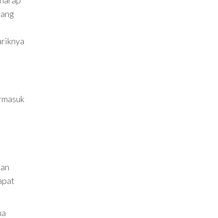
rharap
uang
ariknya
ermasuk
ian
apat
ma