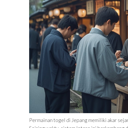
Permainan togel di Jepang memiliki akar sejar