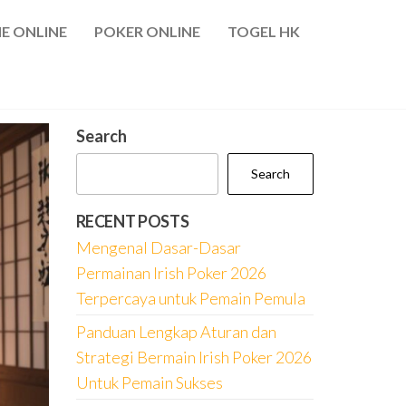
E ONLINE
POKER ONLINE
TOGEL HK
Search
Search
RECENT POSTS
Mengenal Dasar-Dasar
Permainan Irish Poker 2026
Terpercaya untuk Pemain Pemula
Panduan Lengkap Aturan dan
Strategi Bermain Irish Poker 2026
Untuk Pemain Sukses