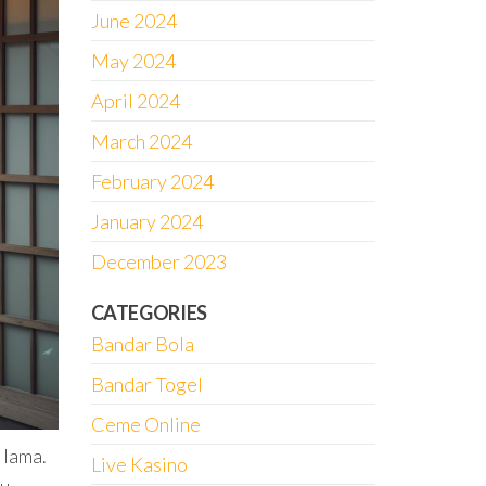
June 2024
May 2024
April 2024
March 2024
February 2024
January 2024
December 2023
CATEGORIES
Bandar Bola
Bandar Togel
Ceme Online
 lama.
Live Kasino