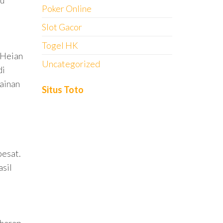
tu
Poker Online
Slot Gacor
Togel HK
 Heian
Uncategorized
di
mainan
Situs Toto
pesat.
asil