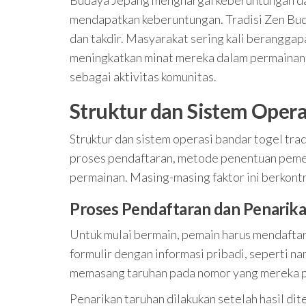
Budaya Jepang menghargai keberuntungan dan
mendapatkan keberuntungan. Tradisi Zen Bud
dan takdir. Masyarakat sering kali berangg
meningkatkan minat mereka dalam permainan in
sebagai aktivitas komunitas.
Struktur dan Sistem Opera
Struktur dan sistem operasi bandar togel tra
proses pendaftaran, metode penentuan peme
permainan. Masing-masing faktor ini berkont
Proses Pendaftaran dan Penarik
Untuk mulai bermain, pemain harus mendaftar
formulir dengan informasi pribadi, seperti n
memasang taruhan pada nomor yang mereka pi
Penarikan taruhan dilakukan setelah hasil d