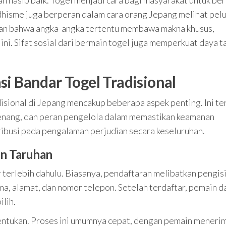
 nasib baik. Togel menjadi cara bagi masyarakat untuk be
hisme juga berperan dalam cara orang Jepang melihat pel
apan bahwa angka-angka tertentu membawa makna khusus,
i. Sifat sosial dari bermain togel juga memperkuat daya t
si Bandar Togel Tradisional
disional di Jepang mencakup beberapa aspek penting. Ini t
nang, dan peran pengelola dalam memastikan keamanan
ribusi pada pengalaman perjudian secara keseluruhan.
an Taruhan
 terlebih dahulu. Biasanya, pendaftaran melibatkan pengis
ama, alamat, dan nomor telepon. Setelah terdaftar, pemain d
lih.
itentukan. Proses ini umumnya cepat, dengan pemain meneri