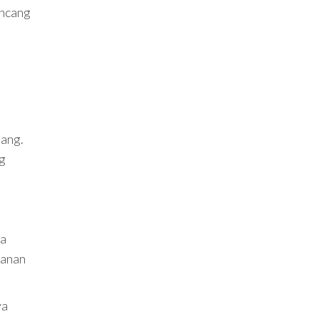
ancang
nang.
g
ka
manan
ya