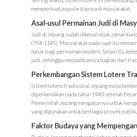
Seiring waktu, sistem lotere ini berkembang
memperkuat popularitasnya di masyarakat.
Asal-usul Permainan Judi di Mas
Judi di Jepang sudah dikenal sejak zaman kun
(794-1185). Masyarakat pada saat itu memai
dasar bagi permainan modern. Selain itu, kebe
judi, sehingga menjadikannya bagian dari trad
Perkembangan Sistem Lotere Tra
Sistem lotere tradisional Jepang mulai berk
diperkenalkan pada tahun 1945 setelah Perang
Pemerintah Jepang mengaturnya untuk mengump
yang digunakan untuk berbagai proyek publik
Faktor Budaya yang Mempengaru