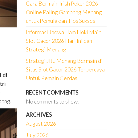
Cara Bermain Irish Poker 2026
Online Paling Gampang Menang
untuk Pemula dan Tips Sukses
Informasi Jadwal Jam Hoki Main
Slot Gacor 2026 Hari Ini dan
Strategi Menang
Strategi Jitu Menang Bermain di
Situs Slot Gacor 2026 Terpercaya
 di
Untuk Pemain Cerdas
tri
RECENT COMMENTS
n
pang.
No comments to show.
ARCHIVES
August 2026
July 2026