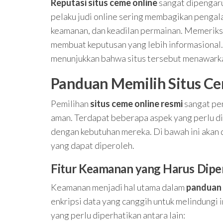
Reputasi situs ceme online
sangat dipengaru
pelaku judi online sering membagikan penga
keamanan, dan keadilan permainan. Memeriksa
membuat keputusan yang lebih informasional. S
menunjukkan bahwa situs tersebut menawark
Panduan Memilih Situs C
Pemilihan
situs ceme online resmi
sangat pe
aman. Terdapat beberapa aspek yang perlu d
dengan kebutuhan mereka. Di bawah ini akan 
yang dapat diperoleh.
Fitur Keamanan yang Harus Dipe
Keamanan menjadi hal utama dalam
panduan 
enkripsi data yang canggih untuk melindungi 
yang perlu diperhatikan antara lain: