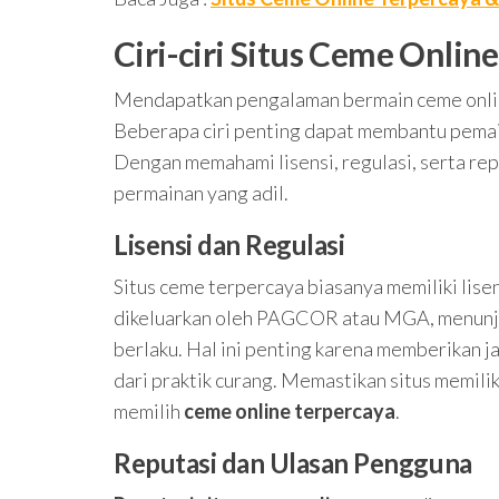
Ciri-ciri Situs Ceme Onlin
Mendapatkan pengalaman bermain ceme onlin
Beberapa ciri penting dapat membantu pema
Dengan memahami lisensi, regulasi, serta re
permainan yang adil.
Lisensi dan Regulasi
Situs ceme terpercaya biasanya memiliki lisens
dikeluarkan oleh PAGCOR atau MGA, menunjuk
berlaku. Hal ini penting karena memberikan 
dari praktik curang. Memastikan situs memili
memilih
ceme online terpercaya
.
Reputasi dan Ulasan Pengguna