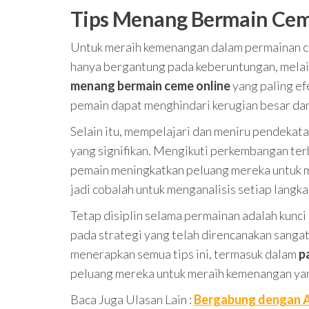
Tips Menang Bermain Cem
Untuk meraih kemenangan dalam permainan ce
hanya bergantung pada keberuntungan, melain
menang bermain ceme online
yang paling ef
pemain dapat menghindari kerugian besar da
Selain itu, mempelajari dan meniru pendekat
yang signifikan. Mengikuti perkembangan te
pemain meningkatkan peluang mereka untuk m
jadi cobalah untuk menganalisis setiap langka
Tetap disiplin selama permainan adalah kunci
pada strategi yang telah direncanakan sanga
menerapkan semua tips ini, termasuk dalam
p
peluang mereka untuk meraih kemenangan yan
Baca Juga Ulasan Lain :
Bergabung dengan A