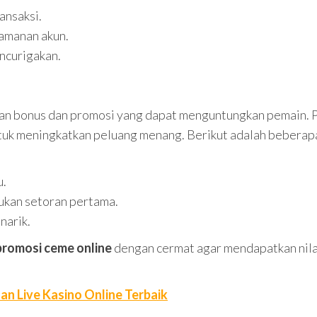
ansaksi.
eamanan akun.
ncurigakan.
n bonus dan promosi yang dapat menguntungkan pemain. 
tuk meningkatkan peluang menang. Berikut adalah beberapa
u.
ukan setoran pertama.
narik.
promosi ceme online
dengan cermat agar mendapatkan nila
n Live Kasino Online Terbaik