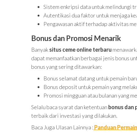
Sistem enkripsi data untuk melindungi tr
Autentikasi dua faktor untuk menjaga k
Pengawasan aktif terhadap aktivitas me
Bonus dan Promosi Menarik
Banyak
situs ceme online terbaru
menawarka
dapat memanfaatkan berbagai jenis bonus un
bonus yang sering ditawarkan:
Bonus selamat datang untuk pemain bar
Bonus deposit untuk pemain yang melak
Promosi mingguan atau bulanan yang me
Selalu baca syarat dan ketentuan
bonus dan 
terbaik dari investasi yang dilakukan.
Baca Juga Ulasan Lainnya :
Panduan Permaina