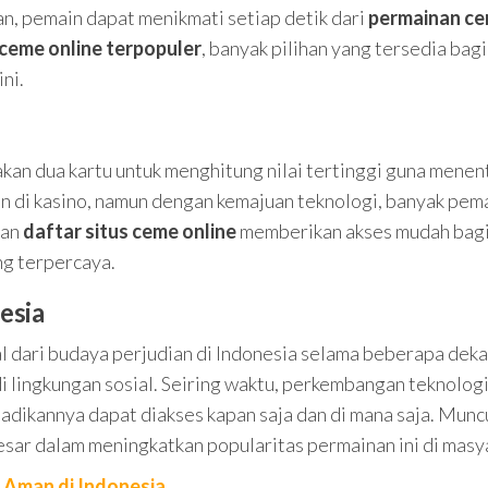
n, pemain dapat menikmati setiap detik dari
permainan c
 ceme online terpopuler
, banyak pilihan yang tersedia bagi
ni.
an dua kartu untuk menghitung nilai tertinggi guna menen
n di kasino, namun dengan kemajuan teknologi, banyak pema
aan
daftar situs ceme online
memberikan akses mudah bag
g terpercaya.
esia
l dari budaya perjudian di Indonesia selama beberapa dek
i lingkungan sosial. Seiring waktu, perkembangan teknolog
adikannya dapat diakses kapan saja dan di mana saja. Munc
esar dalam meningkatkan popularitas permainan ini di masy
 Aman di Indonesia