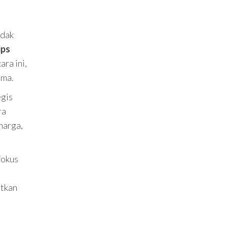
idak
ips
ra ini,
ama.
egis
ra
harga,
fokus
atkan