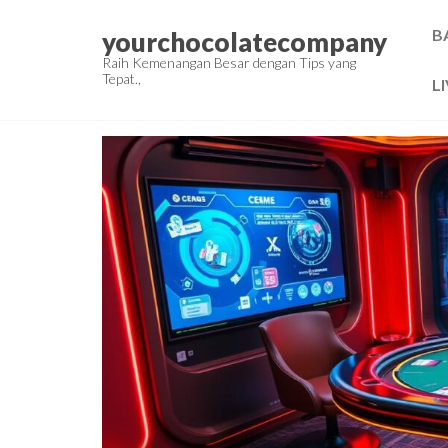
Skip
B
yourchocolatecompany
to
Raih Kemenangan Besar dengan Tips yang
the
Tepat.,
L
content