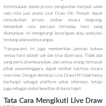
Keterbukaan dalam proses pengundian menjadi salah
satu nilai jual utama Live Draw HK. Pemain dapat
menyaksikan proses undian secara langsung,
menambah rasa percaya terhadap hasil yang
diumumkan. Ini mengurangi kecurigaan atau spekulasi
tentang adanya kecurangan.
Transparansi ini juga memberikan jaminan bahwa
semua hasil adalah sah dan bisa dipercaya. Tidak ada
yang perlu disembunyikan, dan semua orang, termasuk
pihak penyelenggara, dapat melihat hasilnya secara
real-time. Dengan demikian, Live Draw HK tidak hanya
berfungsi sebagai platform untuk informasi, tetapi
juga sebagai simbol keadilan di dunia togel.
Tata Cara Mengikuti Live Draw