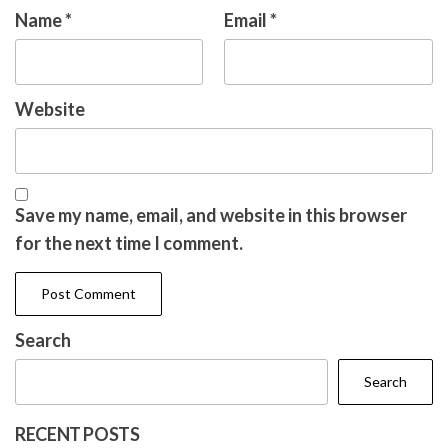
Name
*
Email
*
Website
Save my name, email, and website in this browser
for the next time I comment.
Search
Search
RECENT POSTS