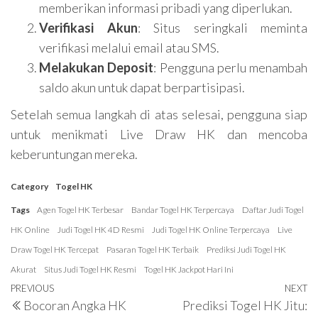
memberikan informasi pribadi yang diperlukan.
Verifikasi Akun
: Situs seringkali meminta
verifikasi melalui email atau SMS.
Melakukan Deposit
: Pengguna perlu menambah
saldo akun untuk dapat berpartisipasi.
Setelah semua langkah di atas selesai, pengguna siap
untuk menikmati Live Draw HK dan mencoba
keberuntungan mereka.
Category
Togel HK
Tags
Agen Togel HK Terbesar
Bandar Togel HK Terpercaya
Daftar Judi Togel
HK Online
Judi Togel HK 4D Resmi
Judi Togel HK Online Terpercaya
Live
Draw Togel HK Tercepat
Pasaran Togel HK Terbaik
Prediksi Judi Togel HK
Akurat
Situs Judi Togel HK Resmi
Togel HK Jackpot Hari Ini
Post
Previous
PREVIOUS
NEXT
N
Bocoran Angka HK
Prediksi Togel HK Jitu:
navigation
Post
P