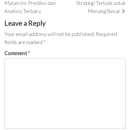
Malam Ini: Prediksi dan
Strategi Terbaik untuk
Analisis Terbaru
Menang Besar
Leave a Reply
Your email address will not be published.
Required
fields are marked
*
Comment
*