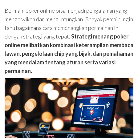
Bermain poker online bisa menjadi pengalaman yang
mengasyikan dan menguntungkan. Banyak pemain ingin
tahu bagaimana cara memenangkan permainan ini
dengan strategi yang tepat.
Strategi menang poker
online melibatkan kombinasi keterampilan membaca
lawan, pengelolaan chip yang bijak, dan pemahaman
yang mendalam tentang aturan serta variasi
permainan.