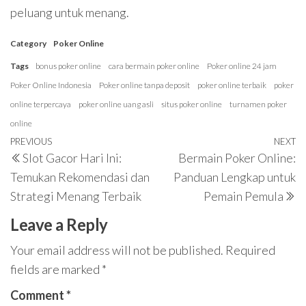
peluang untuk menang.
Category
Poker Online
Tags
bonus poker online
cara bermain poker online
Poker online 24 jam
Poker Online Indonesia
Poker online tanpa deposit
poker online terbaik
poker
online terpercaya
poker online uang asli
situs poker online
turnamen poker
online
Post
Previous
PREVIOUS
NEXT
N
Slot Gacor Hari Ini:
Bermain Poker Online:
navigation
Post
P
Temukan Rekomendasi dan
Panduan Lengkap untuk
Strategi Menang Terbaik
Pemain Pemula
Leave a Reply
Your email address will not be published.
Required
fields are marked
*
Comment
*