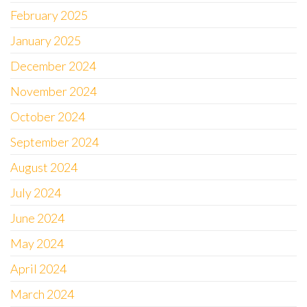
February 2025
January 2025
December 2024
November 2024
October 2024
September 2024
August 2024
July 2024
June 2024
May 2024
April 2024
March 2024