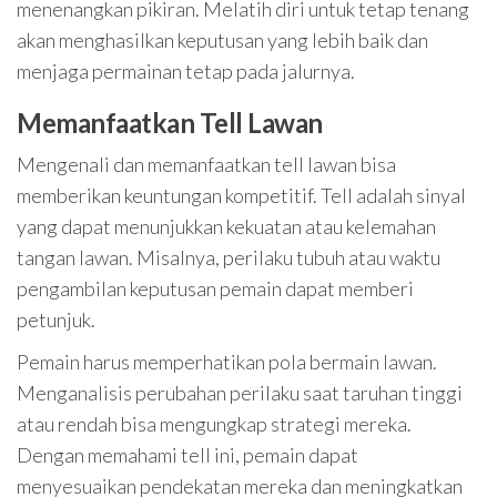
menenangkan pikiran. Melatih diri untuk tetap tenang
akan menghasilkan keputusan yang lebih baik dan
menjaga permainan tetap pada jalurnya.
Memanfaatkan Tell Lawan
Mengenali dan memanfaatkan tell lawan bisa
memberikan keuntungan kompetitif. Tell adalah sinyal
yang dapat menunjukkan kekuatan atau kelemahan
tangan lawan. Misalnya, perilaku tubuh atau waktu
pengambilan keputusan pemain dapat memberi
petunjuk.
Pemain harus memperhatikan pola bermain lawan.
Menganalisis perubahan perilaku saat taruhan tinggi
atau rendah bisa mengungkap strategi mereka.
Dengan memahami tell ini, pemain dapat
menyesuaikan pendekatan mereka dan meningkatkan