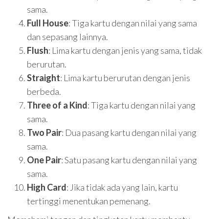
sama.
Full House
: Tiga kartu dengan nilai yang sama
dan sepasang lainnya.
Flush
: Lima kartu dengan jenis yang sama, tidak
berurutan.
Straight
: Lima kartu berurutan dengan jenis
berbeda.
Three of a Kind
: Tiga kartu dengan nilai yang
sama.
Two Pair
: Dua pasang kartu dengan nilai yang
sama.
One Pair
: Satu pasang kartu dengan nilai yang
sama.
High Card
: Jika tidak ada yang lain, kartu
tertinggi menentukan pemenang.