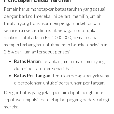
Pemain harus menetapkan batas taruhan yang sesuai
dengan bankroll mereka. Ini berarti memilih jumlah
taruhan yang tidak akan mempengaruhi kehidupan
sehari-hari secara finansial. Sebagai contoh, jika
bankroll total adalah Rp 1.000.000, pemain dapat
mempertimbangkan untuk mempertaruhkan maksimum
2-5% dari jumlah tersebut per sesi.
Batas Harian
: Tetapkan jumlah maksimum yang
akan dipertaruhkan sehari-hari.
Batas Per Tangan
: Tentukan berapa banyak yang
diperbolehkan untuk dipertaruhkan per tangan.
Dengan batas yang jelas, pemain dapat menghindari
keputusan impulsif dan tetap berpegang pada strategi
mereka.