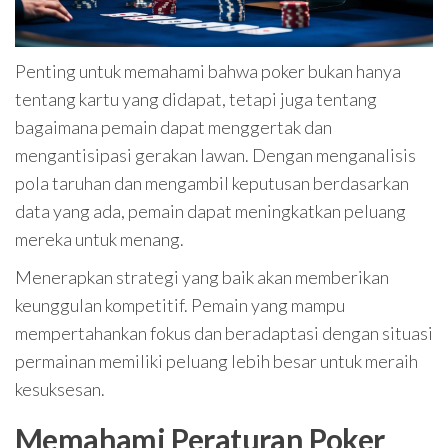
Penting untuk memahami bahwa poker bukan hanya
tentang kartu yang didapat, tetapi juga tentang
bagaimana pemain dapat menggertak dan
mengantisipasi gerakan lawan. Dengan menganalisis
pola taruhan dan mengambil keputusan berdasarkan
data yang ada, pemain dapat meningkatkan peluang
mereka untuk menang.
Menerapkan strategi yang baik akan memberikan
keunggulan kompetitif. Pemain yang mampu
mempertahankan fokus dan beradaptasi dengan situasi
permainan memiliki peluang lebih besar untuk meraih
kesuksesan.
Memahami Peraturan Poker