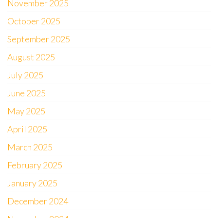
November 2025
October 2025
September 2025
August 2025
July 2025
June 2025
May 2025
April 2025
March 2025
February 2025
January 2025
December 2024