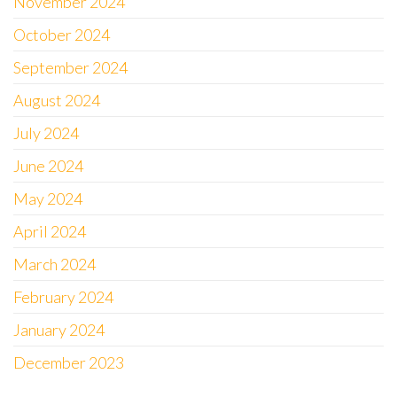
November 2024
October 2024
September 2024
August 2024
July 2024
June 2024
May 2024
April 2024
March 2024
February 2024
January 2024
December 2023