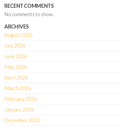
RECENT COMMENTS
No comments to show.
ARCHIVES
August 2026
July 2026
June 2026
May 2026
April 2026
March 2026
February 2026
January 2026
December 2025