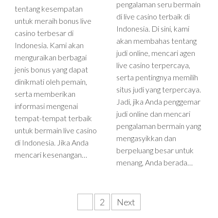
pengalaman seru bermain
tentang kesempatan
di live casino terbaik di
untuk meraih bonus live
Indonesia. Di sini, kami
casino terbesar di
akan membahas tentang
Indonesia. Kami akan
judi online, mencari agen
menguraikan berbagai
live casino terpercaya,
jenis bonus yang dapat
serta pentingnya memilih
dinikmati oleh pemain,
situs judi yang terpercaya.
serta memberikan
Jadi, jika Anda penggemar
informasi mengenai
judi online dan mencari
tempat-tempat terbaik
pengalaman bermain yang
untuk bermain live casino
mengasyikkan dan
di Indonesia. Jika Anda
berpeluang besar untuk
mencari kesenangan…
menang, Anda berada…
Posts
1
2
Next