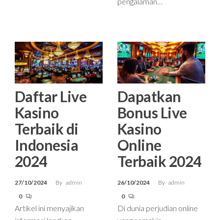
pengalaman…
Daftar Live
Dapatkan
Kasino
Bonus Live
Terbaik di
Kasino
Indonesia
Online
2024
Terbaik 2024
27/10/2024
By
admin
26/10/2024
By
admin
0
0
Artikel ini menyajikan
Di dunia perjudian online