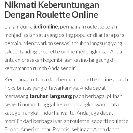
Nikmati Keberuntungan
Dengan Roulette Online
Dalam dunia
judi online
, permainan roulette telah
menjadi salah satu yang paling populer di antara para
pemain. Menawarkan sensasi taruhan langsung yang
tak tertandingi, roulette online memungkinkan Anda
untuk merasakan kegembiraan kasino langsung di
kenyamanan rumah Anda sendiri.
Keuntungan utama dari bermain roulette online adalah
fleksibilitas yang ditawarkannya. Anda dapat
memasang
taruhan langsung
pada berbagai pilihan
seperti nomor tunggal, kelompok angka, warna, atau
kategori angka. Tidak hanya itu, Anda juga dapat
memilih dari berbagai varian roulette, seperti roulette
Eropa, Amerika, atau Prancis, sehingga Anda dapat