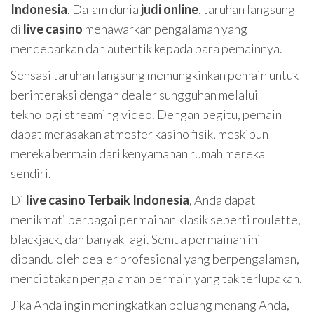
Indonesia
. Dalam dunia
judi online
, taruhan langsung
di
live casino
menawarkan pengalaman yang
mendebarkan dan autentik kepada para pemainnya.
Sensasi taruhan langsung memungkinkan pemain untuk
berinteraksi dengan dealer sungguhan melalui
teknologi streaming video. Dengan begitu, pemain
dapat merasakan atmosfer kasino fisik, meskipun
mereka bermain dari kenyamanan rumah mereka
sendiri.
Di
live casino Terbaik Indonesia
, Anda dapat
menikmati berbagai permainan klasik seperti roulette,
blackjack, dan banyak lagi. Semua permainan ini
dipandu oleh dealer profesional yang berpengalaman,
menciptakan pengalaman bermain yang tak terlupakan.
Jika Anda ingin meningkatkan peluang menang Anda,