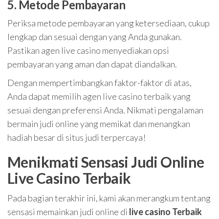
5. Metode Pembayaran
Periksa metode pembayaran yang ketersediaan, cukup
lengkap dan sesuai dengan yang Anda gunakan.
Pastikan agen live casino menyediakan opsi
pembayaran yang aman dan dapat diandalkan.
Dengan mempertimbangkan faktor-faktor di atas,
Anda dapat memilih agen live casino terbaik yang
sesuai dengan preferensi Anda. Nikmati pengalaman
bermain judi online yang memikat dan menangkan
hadiah besar di situs judi terpercaya!
Menikmati Sensasi Judi Online
Live Casino Terbaik
Pada bagian terakhir ini, kami akan merangkum tentang
sensasi memainkan judi online di
live casino Terbaik