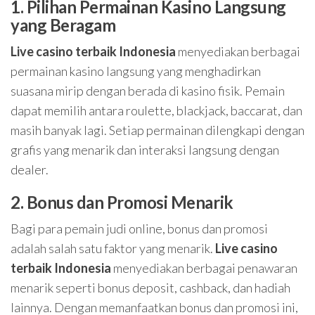
1. Pilihan Permainan Kasino Langsung
yang Beragam
Live casino terbaik Indonesia
menyediakan berbagai
permainan kasino langsung yang menghadirkan
suasana mirip dengan berada di kasino fisik. Pemain
dapat memilih antara roulette, blackjack, baccarat, dan
masih banyak lagi. Setiap permainan dilengkapi dengan
grafis yang menarik dan interaksi langsung dengan
dealer.
2. Bonus dan Promosi Menarik
Bagi para pemain judi online, bonus dan promosi
adalah salah satu faktor yang menarik.
Live casino
terbaik Indonesia
menyediakan berbagai penawaran
menarik seperti bonus deposit, cashback, dan hadiah
lainnya. Dengan memanfaatkan bonus dan promosi ini,