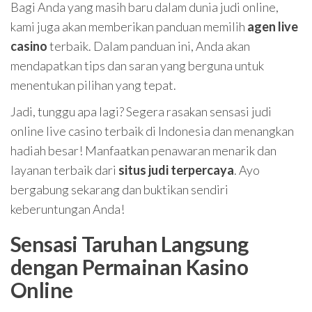
Bagi Anda yang masih baru dalam dunia judi online,
kami juga akan memberikan panduan memilih
agen live
casino
terbaik. Dalam panduan ini, Anda akan
mendapatkan tips dan saran yang berguna untuk
menentukan pilihan yang tepat.
Jadi, tunggu apa lagi? Segera rasakan sensasi judi
online live casino terbaik di Indonesia dan menangkan
hadiah besar! Manfaatkan penawaran menarik dan
layanan terbaik dari
situs judi terpercaya
. Ayo
bergabung sekarang dan buktikan sendiri
keberuntungan Anda!
Sensasi Taruhan Langsung
dengan Permainan Kasino
Online