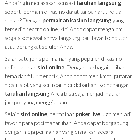
Anda ingin merasakan sensasi
taruhan langsung
seperti bermain di kasino darat tanpa harus keluar
rumah? Dengan
permainan kasino langsung
yang
tersedia secara online, kini Anda dapat mengalami
segala kemewahannya langsung dari layar komputer
atau perangkat seluler Anda.
Salah satu jenis permainan yang populer di kasino
online adalah
slot online
. Dengan berbagai pilihan
tema dan fitur menarik, Anda dapat menikmati putaran
mesin slot yang seru dan mendebarkan. Kemenangan
taruhan langsung
Anda bisa saja menjadi hadiah
jackpot yang menggiurkan!
Selain
slot online
, permainan
poker live
juga menjadi
favorit para pecinta taruhan. Anda dapat bergabung
dengan meja permainan yang disiarkan secara