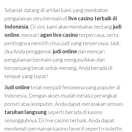
Selamat datang di artikel kami yang membahas
pengalaman seru bermain di
live casino terbaik di
Indonesia
. Di sini, kami akan membahas tentang
judi
online
, mencari
agen live casino
terpercaya, serta
pentingnya memilih situs judi yang terpercaya. Jadi,
jika Anda penggemar
judi online
dan mencari
pengalaman bermain yang mengasyikkan dan
berpeluang besar untuk menang, Anda berada di
tempat yang tepat!
Judi online
telah menjadi fenomena yang populer di
Indonesia. Dengan akses mudah melalui perangkat
ponsel atau komputer, Anda dapat merasakan sensasi
taruhan langsung
seperti berada di kasino
sesungguhnya. Di live casino terbaik, Anda dapat
menikmati permainan kasino favorit seperti roulette,