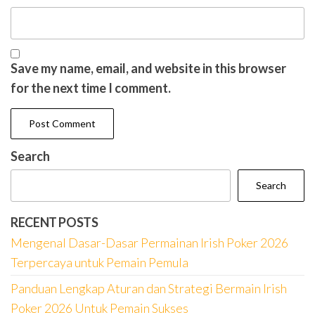
Save my name, email, and website in this browser
for the next time I comment.
Search
Search
RECENT POSTS
Mengenal Dasar-Dasar Permainan Irish Poker 2026
Terpercaya untuk Pemain Pemula
Panduan Lengkap Aturan dan Strategi Bermain Irish
Poker 2026 Untuk Pemain Sukses