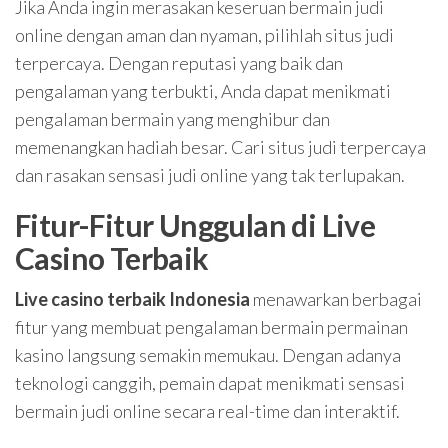
Jika Anda ingin merasakan keseruan bermain judi
online dengan aman dan nyaman, pilihlah situs judi
terpercaya. Dengan reputasi yang baik dan
pengalaman yang terbukti, Anda dapat menikmati
pengalaman bermain yang menghibur dan
memenangkan hadiah besar. Cari situs judi terpercaya
dan rasakan sensasi judi online yang tak terlupakan.
Fitur-Fitur Unggulan di Live
Casino Terbaik
Live casino terbaik Indonesia
menawarkan berbagai
fitur yang membuat pengalaman bermain permainan
kasino langsung semakin memukau. Dengan adanya
teknologi canggih, pemain dapat menikmati sensasi
bermain judi online secara real-time dan interaktif.