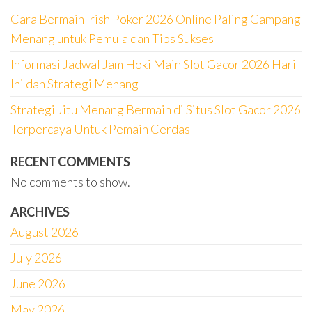
Cara Bermain Irish Poker 2026 Online Paling Gampang
Menang untuk Pemula dan Tips Sukses
Informasi Jadwal Jam Hoki Main Slot Gacor 2026 Hari
Ini dan Strategi Menang
Strategi Jitu Menang Bermain di Situs Slot Gacor 2026
Terpercaya Untuk Pemain Cerdas
RECENT COMMENTS
No comments to show.
ARCHIVES
August 2026
July 2026
June 2026
May 2026