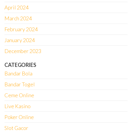
April 2024
March 2024
February 2024
January 2024
December 2023
CATEGORIES
Bandar Bola
Bandar Togel
Ceme Online
Live Kasino
Poker Online
Slot Gacor