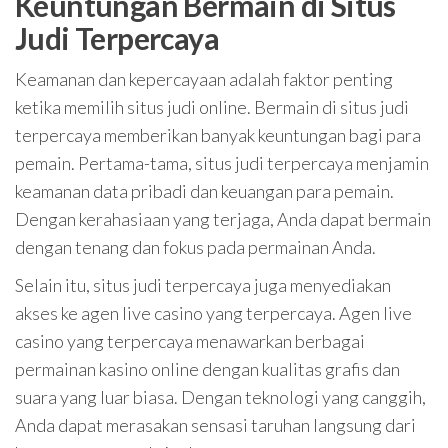
Keuntungan Bermain di Situs
Judi Terpercaya
Keamanan dan kepercayaan adalah faktor penting
ketika memilih situs judi online. Bermain di situs judi
terpercaya memberikan banyak keuntungan bagi para
pemain. Pertama-tama, situs judi terpercaya menjamin
keamanan data pribadi dan keuangan para pemain.
Dengan kerahasiaan yang terjaga, Anda dapat bermain
dengan tenang dan fokus pada permainan Anda.
Selain itu, situs judi terpercaya juga menyediakan
akses ke agen live casino yang terpercaya. Agen live
casino yang terpercaya menawarkan berbagai
permainan kasino online dengan kualitas grafis dan
suara yang luar biasa. Dengan teknologi yang canggih,
Anda dapat merasakan sensasi taruhan langsung dari