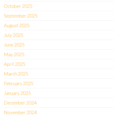
October 2025
September 2025
August 2025
July 2025
June 2025
May 2025
April 2025
March 2025
February 2025
January 2025
December 2024
November 2024