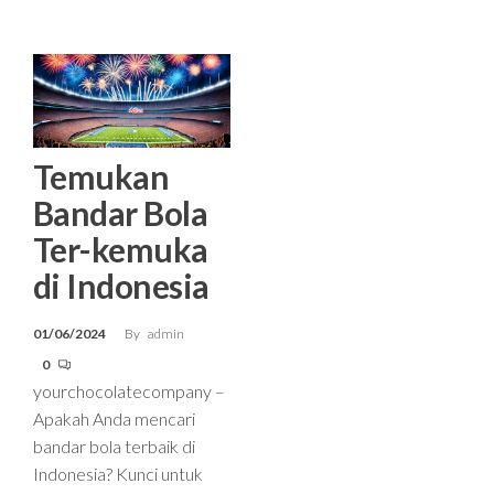
Temukan
Bandar Bola
Ter-kemuka
di Indonesia
01/06/2024
By
admin
0
yourchocolatecompany –
Apakah Anda mencari
bandar bola terbaik di
Indonesia? Kunci untuk