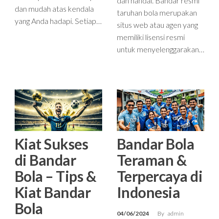
dan handal. Bandar resmi
dan mudah atas kendala
taruhan bola merupakan
yang Anda hadapi. Setiap…
situs web atau agen yang
memiliki lisensi resmi
untuk menyelenggarakan…
Kiat Sukses
Bandar Bola
di Bandar
Teraman &
Bola – Tips &
Terpercaya di
Kiat Bandar
Indonesia
Bola
04/06/2024
By
admin