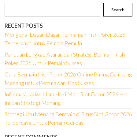
Search
RECENT POSTS
Mengenal Dasar-Dasar Permainan Irish Poker 2026
Terpercaya untuk Pemain Pemula
Panduan Lengkap Aturan dan Strategi Bermain Irish
Poker 2026 Untuk Pemain Sukses
Cara Bermain Irish Poker 2026 Online Paling Gampang
Menang untuk Pemula dan Tips Sukses
Informasi Jadwal Jam Hoki Main Slot Gacor 2026 Hari
Ini dan Strategi Menang
Strategi Jitu Menang Bermain di Situs Slot Gacor 2026
Terpercaya Untuk Pemain Cerdas