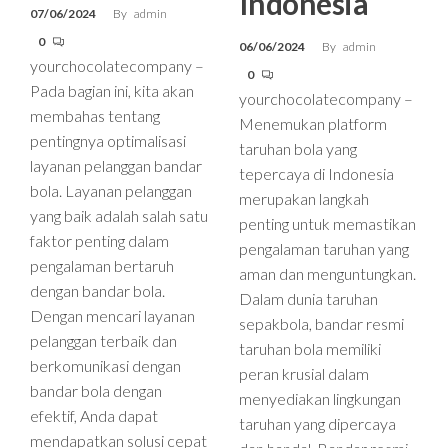
Indonesia
07/06/2024
By
admin
0
06/06/2024
By
admin
yourchocolatecompany –
0
Pada bagian ini, kita akan
yourchocolatecompany –
membahas tentang
Menemukan platform
pentingnya optimalisasi
taruhan bola yang
layanan pelanggan bandar
tepercaya di Indonesia
bola. Layanan pelanggan
merupakan langkah
yang baik adalah salah satu
penting untuk memastikan
faktor penting dalam
pengalaman taruhan yang
pengalaman bertaruh
aman dan menguntungkan.
dengan bandar bola.
Dalam dunia taruhan
Dengan mencari layanan
sepakbola, bandar resmi
pelanggan terbaik dan
taruhan bola memiliki
berkomunikasi dengan
peran krusial dalam
bandar bola dengan
menyediakan lingkungan
efektif, Anda dapat
taruhan yang dipercaya
mendapatkan solusi cepat