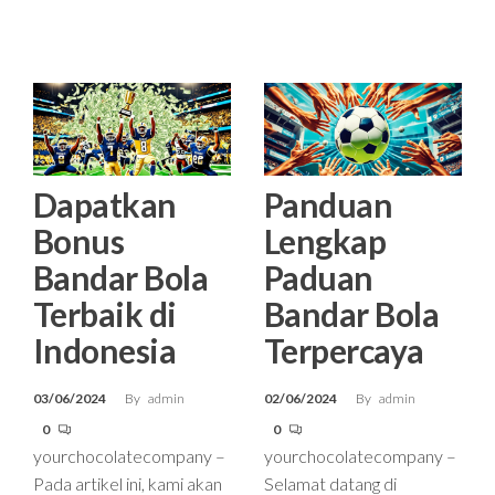
Dapatkan
Panduan
Bonus
Lengkap
Bandar Bola
Paduan
Terbaik di
Bandar Bola
Indonesia
Terpercaya
03/06/2024
By
admin
02/06/2024
By
admin
0
0
yourchocolatecompany –
yourchocolatecompany –
Pada artikel ini, kami akan
Selamat datang di