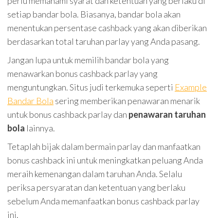
perlu memahami syarat dan ketentuan yang berlaku di
setiap bandar bola. Biasanya, bandar bola akan
menentukan persentase cashback yang akan diberikan
berdasarkan total taruhan parlay yang Anda pasang.
Jangan lupa untuk memilih bandar bola yang
menawarkan bonus cashback parlay yang
menguntungkan. Situs judi terkemuka seperti
Example
Bandar Bola
sering memberikan penawaran menarik
untuk bonus cashback parlay dan
penawaran taruhan
bola
lainnya.
Tetaplah bijak dalam bermain parlay dan manfaatkan
bonus cashback ini untuk meningkatkan peluang Anda
meraih kemenangan dalam taruhan Anda. Selalu
periksa persyaratan dan ketentuan yang berlaku
sebelum Anda memanfaatkan bonus cashback parlay
ini.