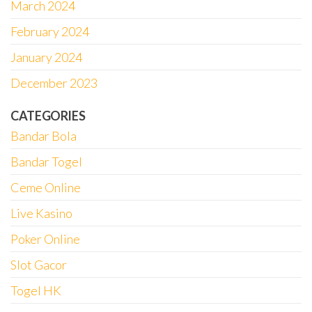
March 2024
February 2024
January 2024
December 2023
CATEGORIES
Bandar Bola
Bandar Togel
Ceme Online
Live Kasino
Poker Online
Slot Gacor
Togel HK