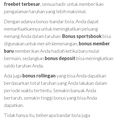
freebet terbesar
, semua hadir untuk memberikan
pengalaman taruhan yang lebih maksimal.
Dengan adanya bonus-bandar bola, Anda dapat
memanfaatkannya untuk meningkatkan peluang
menang Anda dalam taruhan.
Bonus sportsbook
bisa
digunakan untuk meraih kemenangan,
bonus member
baru
memberikan Anda hadiah ketika baru mulai
bermain, sedangkan
bonus deposit
bisa meningkatkan
saldo taruhan Anda.
Ada juga
bonus rollingan
yang bisa Anda dapatkan
berdasarkan total taruhan yang Anda lakukan dalam
periode waktu tertentu. Semakin banyak Anda
bertaruh, semakin tinggi bonus yang bisa Anda
dapatkan.
Tidak hanya itu, beberapa bandar bola juga