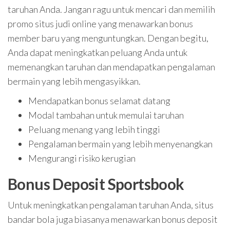
taruhan Anda. Jangan ragu untuk mencari dan memilih
promo situs judi online yang menawarkan bonus
member baru yang menguntungkan. Dengan begitu,
Anda dapat meningkatkan peluang Anda untuk
memenangkan taruhan dan mendapatkan pengalaman
bermain yang lebih mengasyikkan.
Mendapatkan bonus selamat datang
Modal tambahan untuk memulai taruhan
Peluang menang yang lebih tinggi
Pengalaman bermain yang lebih menyenangkan
Mengurangi risiko kerugian
Bonus Deposit Sportsbook
Untuk meningkatkan pengalaman taruhan Anda, situs
bandar bola juga biasanya menawarkan bonus deposit