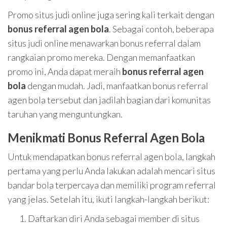
Promo situs judi online juga sering kali terkait dengan
bonus referral agen bola
. Sebagai contoh, beberapa
situs judi online menawarkan bonus referral dalam
rangkaian promo mereka. Dengan memanfaatkan
promo ini, Anda dapat meraih
bonus referral agen
bola
dengan mudah. Jadi, manfaatkan bonus referral
agen bola tersebut dan jadilah bagian dari komunitas
taruhan yang menguntungkan.
Menikmati Bonus Referral Agen Bola
Untuk mendapatkan bonus referral agen bola, langkah
pertama yang perlu Anda lakukan adalah mencari situs
bandar bola terpercaya dan memiliki program referral
yang jelas. Setelah itu, ikuti langkah-langkah berikut:
Daftarkan diri Anda sebagai member di situs