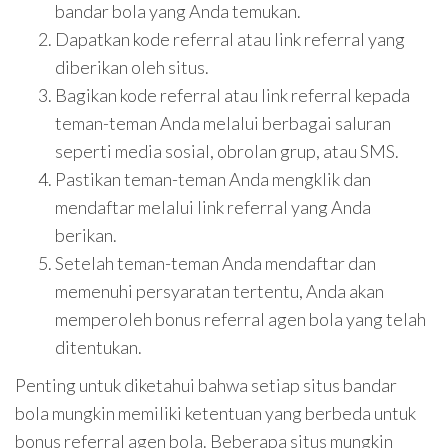
bandar bola yang Anda temukan.
Dapatkan kode referral atau link referral yang
diberikan oleh situs.
Bagikan kode referral atau link referral kepada
teman-teman Anda melalui berbagai saluran
seperti media sosial, obrolan grup, atau SMS.
Pastikan teman-teman Anda mengklik dan
mendaftar melalui link referral yang Anda
berikan.
Setelah teman-teman Anda mendaftar dan
memenuhi persyaratan tertentu, Anda akan
memperoleh bonus referral agen bola yang telah
ditentukan.
Penting untuk diketahui bahwa setiap situs bandar
bola mungkin memiliki ketentuan yang berbeda untuk
bonus referral agen bola. Beberapa situs mungkin