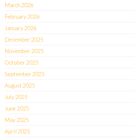
March 2026
February 2026
January 2026
December 2025
November 2025
October 2025
September 2025
August 2025
July 2025
June 2025
May 2025
April 2025