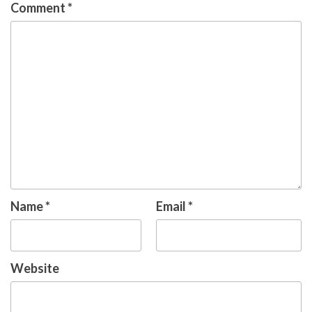
Comment
*
Name
*
Email
*
Website