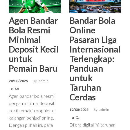
Agen Bandar
Bandar Bola
Bola Resmi
Online
Minimal
Pasaran Liga
Deposit Kecil
Internasional
untuk
Terlengkap:
Pemain Baru
Panduan
untuk
20/08/2025
By
admin
Taruhan
0
Cerdas
Agen bandar bola resmi
dengan minimal deposit
19/08/2025
By
admin
kecil semakin populer di
kalangan penjudi online.
0
Di era digital ini, taruhan
Dengan pilihan ini, para