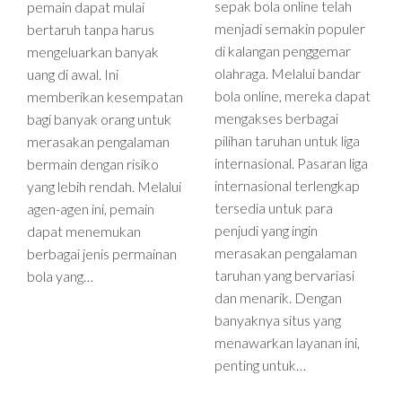
sepak bola online telah
pemain dapat mulai
menjadi semakin populer
bertaruh tanpa harus
di kalangan penggemar
mengeluarkan banyak
olahraga. Melalui bandar
uang di awal. Ini
bola online, mereka dapat
memberikan kesempatan
mengakses berbagai
bagi banyak orang untuk
pilihan taruhan untuk liga
merasakan pengalaman
internasional. Pasaran liga
bermain dengan risiko
internasional terlengkap
yang lebih rendah. Melalui
tersedia untuk para
agen-agen ini, pemain
penjudi yang ingin
dapat menemukan
merasakan pengalaman
berbagai jenis permainan
taruhan yang bervariasi
bola yang…
dan menarik. Dengan
banyaknya situs yang
menawarkan layanan ini,
penting untuk…