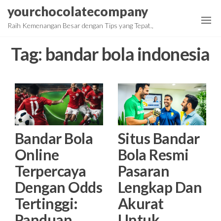
Skip
yourchocolatecompany
to
Raih Kemenangan Besar dengan Tips yang Tepat.,
the
content
Tag:
bandar bola indonesia
Bandar Bola
Situs Bandar
Online
Bola Resmi
Terpercaya
Pasaran
Dengan Odds
Lengkap Dan
Tertinggi:
Akurat
Panduan
Untuk