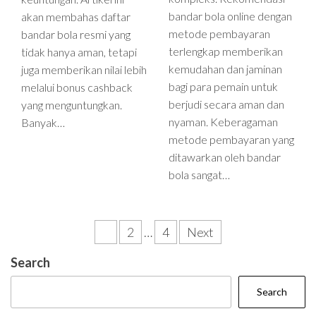
bandar bola online dengan
akan membahas daftar
metode pembayaran
bandar bola resmi yang
terlengkap memberikan
tidak hanya aman, tetapi
kemudahan dan jaminan
juga memberikan nilai lebih
bagi para pemain untuk
melalui bonus cashback
berjudi secara aman dan
yang menguntungkan.
nyaman. Keberagaman
Banyak…
metode pembayaran yang
ditawarkan oleh bandar
bola sangat…
Posts
1
2
…
4
Next
pagination
Search
Search