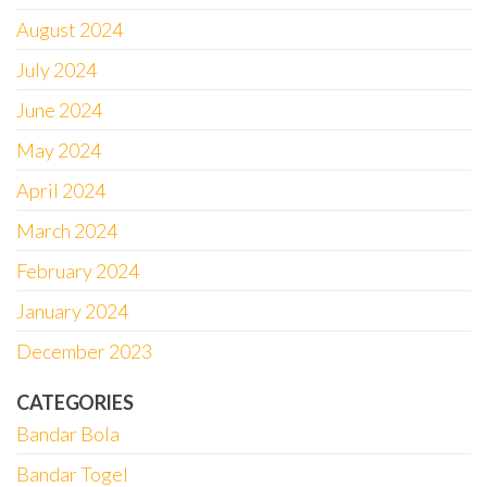
August 2024
July 2024
June 2024
May 2024
April 2024
March 2024
February 2024
January 2024
December 2023
CATEGORIES
Bandar Bola
Bandar Togel