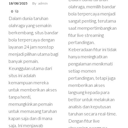
18/08/2025
By
admin
olahraga, memilih bandar
0
bola terpercaya menjadi
Dalam dunia taruhan
sangat penting, terutama
olahraga yang semakin
saat mempertimbangkan
berkembang, situs bandar
fitur live streaming
bola terpercaya dengan
pertandingan.
layanan 24 jam nonstop
Keberadaan fitur ini tidak
menjadi pilihan utama bagi
hanya meningkatkan
banyak pemain.
pengalaman menikmati
Keunggulan utama dari
setiap momen
situs ini adalah
pertandingan, tetapi juga
kemampuan mereka
memberikan akses
untuk memberikan akses
langsung kepada para
tanpa henti,
bettor untuk melakukan
memungkinkan pemain
analisis dan keputusan
untuk memasang taruhan
taruhan secara real-time.
kapan saja dan di mana
Dengan fitur live
saja. Ini menjawab
streaming, pengguna