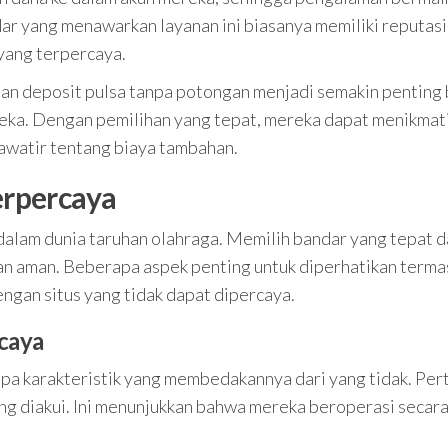
ar yang menawarkan layanan ini biasanya memiliki reputasi
yang terpercaya.
an deposit pulsa tanpa potongan menjadi semakin penting 
eka. Dengan pemilihan yang tepat, mereka dapat menikmat
awatir tentang biaya tambahan.
rpercaya
dalam dunia taruhan olahraga. Memilih bandar yang tepat 
n aman. Beberapa aspek penting untuk diperhatikan terma
 dengan situs yang tidak dapat dipercaya.
rcaya
apa karakteristik yang membedakannya dari yang tidak. Per
ang diakui. Ini menunjukkan bahwa mereka beroperasi secara