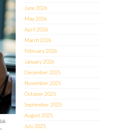
June 2026
May 2026
April 2026
March 2026
February 2026
January 2026
December 2025
November 2025
October 2025
September 2025
August 2025
dak
July 2025
n