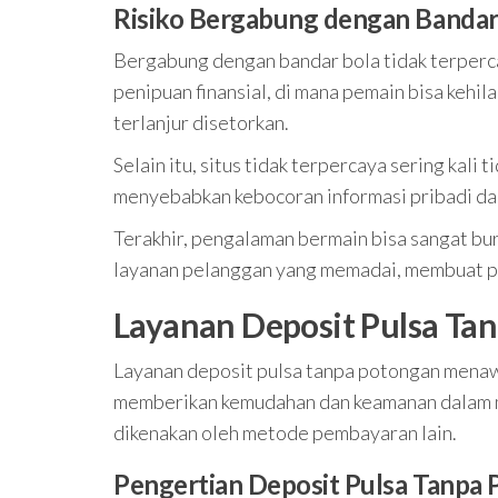
Risiko Bergabung dengan Bandar
Bergabung dengan bandar bola tidak terperca
penipuan finansial, di mana pemain bisa kehi
terlanjur disetorkan.
Selain itu, situs tidak terpercaya sering kali
menyebabkan kebocoran informasi pribadi dan
Terakhir, pengalaman bermain bisa sangat bur
layanan pelanggan yang memadai, membuat pe
Layanan Deposit Pulsa Ta
Layanan deposit pulsa tanpa potongan menawar
memberikan kemudahan dan keamanan dalam me
dikenakan oleh metode pembayaran lain.
Pengertian Deposit Pulsa Tanpa