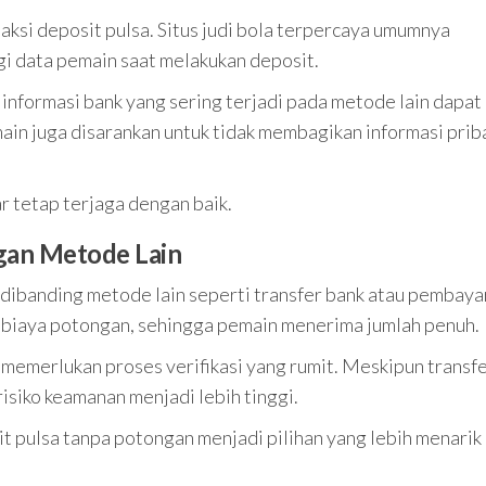
ksi deposit pulsa. Situs judi bola terpercaya umumnya
i data pemain saat melakukan deposit.
informasi bank yang sering terjadi pada metode lain dapat
ain juga disarankan untuk tidak membagikan informasi prib
 tetap terjaga dengan baik.
gan Metode Lain
dibanding metode lain seperti transfer bank atau pembaya
ya biaya potongan, sehingga pemain menerima jumlah penuh.
ak memerlukan proses verifikasi yang rumit. Meskipun transf
 risiko keamanan menjadi lebih tinggi.
t pulsa tanpa potongan menjadi pilihan yang lebih menarik