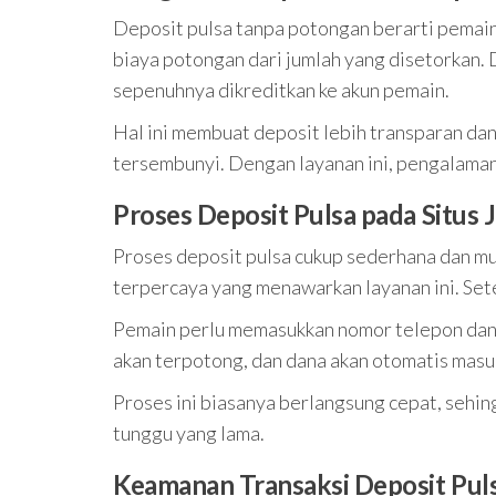
Deposit pulsa tanpa potongan berarti pemai
biaya potongan dari jumlah yang disetorkan. D
sepenuhnya dikreditkan ke akun pemain.
Hal ini membuat deposit lebih transparan dan
tersembunyi. Dengan layanan ini, pengalama
Proses Deposit Pulsa pada Situs J
Proses deposit pulsa cukup sederhana dan mud
terpercaya yang menawarkan layanan ini. Set
Pemain perlu memasukkan nomor telepon dan ju
akan terpotong, dan dana akan otomatis masu
Proses ini biasanya berlangsung cepat, sehi
tunggu yang lama.
Keamanan Transaksi Deposit Pul