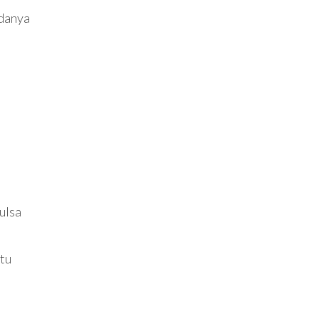
adanya
ulsa
tu