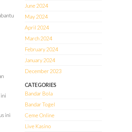
June 2024
mbantu
May 2024
April 2024
March 2024
February 2024
January 2024
December 2023
an
CATEGORIES
Bandar Bola
ini
Bandar Togel
s ini
Ceme Online
Live Kasino