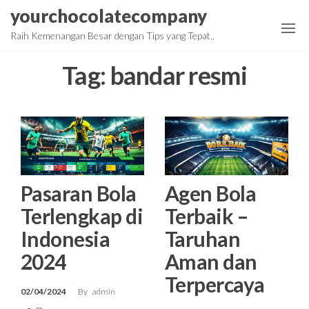
Skip
yourchocolatecompany
to
Raih Kemenangan Besar dengan Tips yang Tepat.,
the
content
Tag:
bandar resmi
Pasaran Bola
Agen Bola
Terlengkap di
Terbaik –
Indonesia
Taruhan
2024
Aman dan
Terpercaya
02/04/2024
By
admin