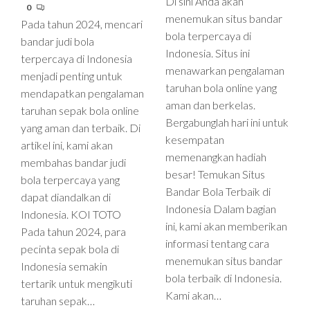
Di sini Anda akan
0
menemukan situs bandar
Pada tahun 2024, mencari
bola terpercaya di
bandar judi bola
Indonesia. Situs ini
terpercaya di Indonesia
menawarkan pengalaman
menjadi penting untuk
taruhan bola online yang
mendapatkan pengalaman
aman dan berkelas.
taruhan sepak bola online
Bergabunglah hari ini untuk
yang aman dan terbaik. Di
kesempatan
artikel ini, kami akan
memenangkan hadiah
membahas bandar judi
besar! Temukan Situs
bola terpercaya yang
Bandar Bola Terbaik di
dapat diandalkan di
Indonesia Dalam bagian
Indonesia. KOI TOTO
ini, kami akan memberikan
Pada tahun 2024, para
informasi tentang cara
pecinta sepak bola di
menemukan situs bandar
Indonesia semakin
bola terbaik di Indonesia.
tertarik untuk mengikuti
Kami akan…
taruhan sepak…