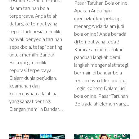
resmi. Jika Anda tertarik
Pasar Taruhan Bola online.
dalam taruhan bola
Apakah Anda ingin
terpercaya, Anda telah
meningkatkan peluang
datang ke tempat yang
menang Anda dalam judi
tepat. Indonesia memiliki
bola online? Anda berada
banyak penyedia taruhan
di tempat yang tepat!
sepakbola, tetapi penting
Kami akan memberikan
untuk memilih Bandar
panduan langkah demi
Bola yang memiliki
langkah mengenai strategi
reputasi terpercaya.
bermain di bandar bola
Dalam dunia perjudian,
terpercaya di Indonesia.
keamanan dan
Login Koitoto Dalam judi
kepercayaan adalah hal
bola online, Pasar Taruhan
yang sangat penting.
Bola adalah elemen yang…
Dengan memilih Bandar…