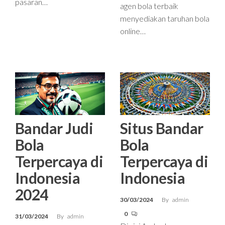
pasaran…
agen bola terbaik
menyediakan taruhan bola
online…
Bandar Judi
Situs Bandar
Bola
Bola
Terpercaya di
Terpercaya di
Indonesia
Indonesia
2024
30/03/2024
By
admin
0
31/03/2024
By
admin