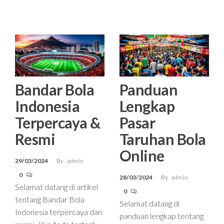
Bandar Bola
Panduan
Indonesia
Lengkap
Terpercaya &
Pasar
Resmi
Taruhan Bola
Online
29/03/2024
By
admin
0
28/03/2024
By
admin
Selamat datang di artikel
0
tentang Bandar Bola
Selamat datang di
Indonesia terpercaya dan
panduan lengkap tentang