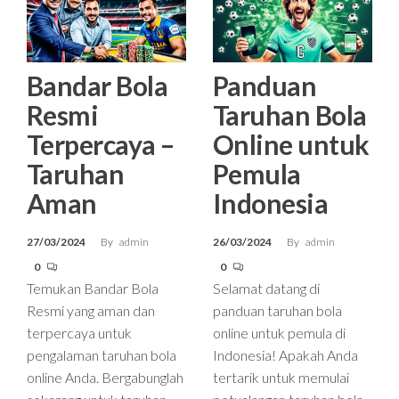
Bandar Bola
Panduan
Resmi
Taruhan Bola
Terpercaya –
Online untuk
Taruhan
Pemula
Aman
Indonesia
27/03/2024
By
admin
26/03/2024
By
admin
0
0
Temukan Bandar Bola
Selamat datang di
Resmi yang aman dan
panduan taruhan bola
terpercaya untuk
online untuk pemula di
pengalaman taruhan bola
Indonesia! Apakah Anda
online Anda. Bergabunglah
tertarik untuk memulai