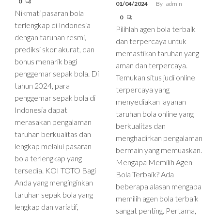
0
01/04/2024
By
admin
Nikmati pasaran bola
0
terlengkap di Indonesia
Pilihlah agen bola terbaik
dengan taruhan resmi,
dan terpercaya untuk
prediksi skor akurat, dan
memastikan taruhan yang
bonus menarik bagi
aman dan terpercaya.
penggemar sepak bola. Di
Temukan situs judi online
tahun 2024, para
terpercaya yang
penggemar sepak bola di
menyediakan layanan
Indonesia dapat
taruhan bola online yang
merasakan pengalaman
berkualitas dan
taruhan berkualitas dan
menghadirkan pengalaman
lengkap melalui pasaran
bermain yang memuaskan.
bola terlengkap yang
Mengapa Memilih Agen
tersedia. KOI TOTO Bagi
Bola Terbaik? Ada
Anda yang menginginkan
beberapa alasan mengapa
taruhan sepak bola yang
memilih agen bola terbaik
lengkap dan variatif,
sangat penting. Pertama,