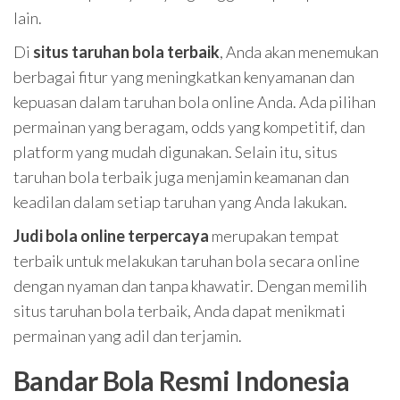
lain.
Di
situs taruhan bola terbaik
, Anda akan menemukan
berbagai fitur yang meningkatkan kenyamanan dan
kepuasan dalam taruhan bola online Anda. Ada pilihan
permainan yang beragam, odds yang kompetitif, dan
platform yang mudah digunakan. Selain itu, situs
taruhan bola terbaik juga menjamin keamanan dan
keadilan dalam setiap taruhan yang Anda lakukan.
Judi bola online terpercaya
merupakan tempat
terbaik untuk melakukan taruhan bola secara online
dengan nyaman dan tanpa khawatir. Dengan memilih
situs taruhan bola terbaik, Anda dapat menikmati
permainan yang adil dan terjamin.
Bandar Bola Resmi Indonesia