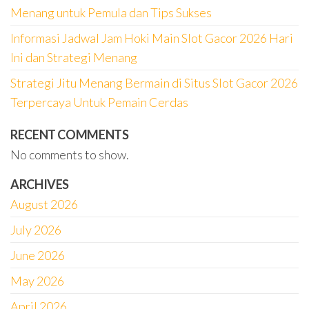
Menang untuk Pemula dan Tips Sukses
Informasi Jadwal Jam Hoki Main Slot Gacor 2026 Hari
Ini dan Strategi Menang
Strategi Jitu Menang Bermain di Situs Slot Gacor 2026
Terpercaya Untuk Pemain Cerdas
RECENT COMMENTS
No comments to show.
ARCHIVES
August 2026
July 2026
June 2026
May 2026
April 2026