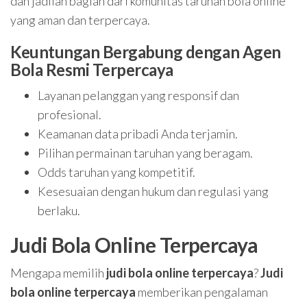
dan jadilah bagian dari komunitas taruhan bola online
yang aman dan terpercaya.
Keuntungan Bergabung dengan Agen
Bola Resmi Terpercaya
Layanan pelanggan yang responsif dan
profesional.
Keamanan data pribadi Anda terjamin.
Pilihan permainan taruhan yang beragam.
Odds taruhan yang kompetitif.
Kesesuaian dengan hukum dan regulasi yang
berlaku.
Judi Bola Online Terpercaya
Mengapa memilih
judi bola online terpercaya
?
Judi
bola online terpercaya
memberikan pengalaman