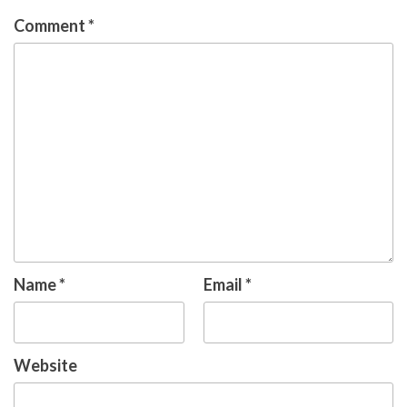
Comment
*
Name
*
Email
*
Website