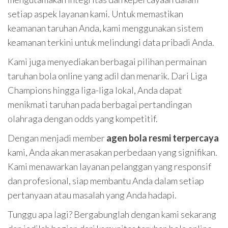
setiap aspek layanan kami. Untuk memastikan
keamanan taruhan Anda, kami menggunakan sistem
keamanan terkini untuk melindungi data pribadi Anda.
Kami juga menyediakan berbagai pilihan permainan
taruhan bola online yang adil dan menarik. Dari Liga
Champions hingga liga-liga lokal, Anda dapat
menikmati taruhan pada berbagai pertandingan
olahraga dengan odds yang kompetitif.
Dengan menjadi member
agen bola resmi terpercaya
kami, Anda akan merasakan perbedaan yang signifikan.
Kami menawarkan layanan pelanggan yang responsif
dan profesional, siap membantu Anda dalam setiap
pertanyaan atau masalah yang Anda hadapi.
Tunggu apa lagi? Bergabunglah dengan kami sekarang