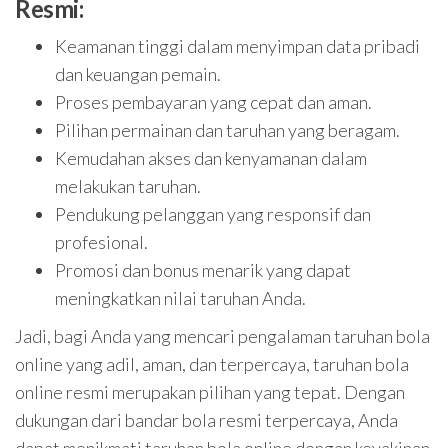
Resmi:
Keamanan tinggi dalam menyimpan data pribadi
dan keuangan pemain.
Proses pembayaran yang cepat dan aman.
Pilihan permainan dan taruhan yang beragam.
Kemudahan akses dan kenyamanan dalam
melakukan taruhan.
Pendukung pelanggan yang responsif dan
profesional.
Promosi dan bonus menarik yang dapat
meningkatkan nilai taruhan Anda.
Jadi, bagi Anda yang mencari pengalaman taruhan bola
online yang adil, aman, dan terpercaya, taruhan bola
online resmi merupakan pilihan yang tepat. Dengan
dukungan dari bandar bola resmi terpercaya, Anda