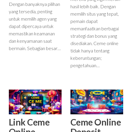
Dengan banyaknya pilihan
hasil lebih baik. Dengan
yang tersedia, penting
memilih situs yang tepat,
untuk memilih agen yang
pemain dapat
dapat dipercaya untuk
memanfaatkan berbagai
memastikan keamanan
strategi dan bonus yang
dan kenyamanan saat
disediakan. Ceme online
bermain. Sebagian besar…
tidak hanya tentang
keberuntungan;
pengetahuan…
Link Ceme
Ceme Online
Online
Deposit