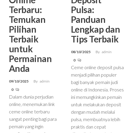
Terbaru:
Pulsa:
Temukan
Panduan
Pilihan
Lengkap dan
Terbaik
Tips Terbaik
untuk
08/10/2025
By
admin
Permainan
0
Anda
Ceme online deposit pulsa
menjadi pilihan populer
09/10/2025
By
admin
bagi banyak pemain judi
online di Indonesia. Proses
0
Dalam dunia perjudian
ini memungkinkan pemain
online, menemukan link
untuk melakukan deposit
ceme online terbaru
dengan mudah melalui
sangat penting bagi para
pulsa, membuatnya lebih
pemain yang ingin
praktis dan cepat