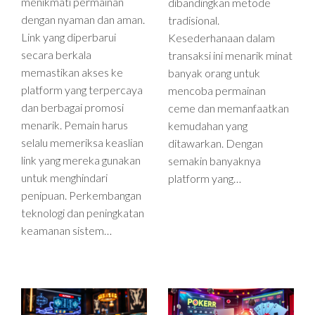
menikmati permainan
dibandingkan metode
dengan nyaman dan aman.
tradisional.
Link yang diperbarui
Kesederhanaan dalam
secara berkala
transaksi ini menarik minat
memastikan akses ke
banyak orang untuk
platform yang terpercaya
mencoba permainan
dan berbagai promosi
ceme dan memanfaatkan
menarik. Pemain harus
kemudahan yang
selalu memeriksa keaslian
ditawarkan. Dengan
link yang mereka gunakan
semakin banyaknya
untuk menghindari
platform yang…
penipuan. Perkembangan
teknologi dan peningkatan
keamanan sistem…