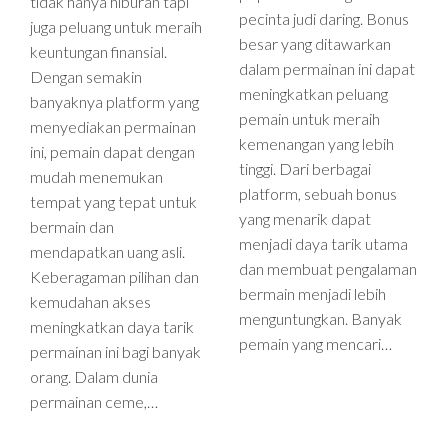
tidak hanya hiburan tapi
pecinta judi daring. Bonus
juga peluang untuk meraih
besar yang ditawarkan
keuntungan finansial.
dalam permainan ini dapat
Dengan semakin
meningkatkan peluang
banyaknya platform yang
pemain untuk meraih
menyediakan permainan
kemenangan yang lebih
ini, pemain dapat dengan
tinggi. Dari berbagai
mudah menemukan
platform, sebuah bonus
tempat yang tepat untuk
yang menarik dapat
bermain dan
menjadi daya tarik utama
mendapatkan uang asli.
dan membuat pengalaman
Keberagaman pilihan dan
bermain menjadi lebih
kemudahan akses
menguntungkan. Banyak
meningkatkan daya tarik
pemain yang mencari…
permainan ini bagi banyak
orang. Dalam dunia
permainan ceme,…