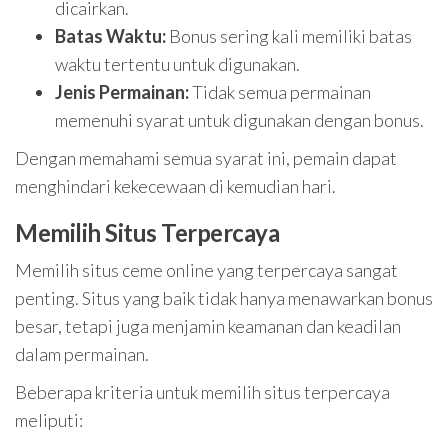
dicairkan.
Batas Waktu:
Bonus sering kali memiliki batas
waktu tertentu untuk digunakan.
Jenis Permainan:
Tidak semua permainan
memenuhi syarat untuk digunakan dengan bonus.
Dengan memahami semua syarat ini, pemain dapat
menghindari kekecewaan di kemudian hari.
Memilih Situs Terpercaya
Memilih situs ceme online yang terpercaya sangat
penting. Situs yang baik tidak hanya menawarkan bonus
besar, tetapi juga menjamin keamanan dan keadilan
dalam permainan.
Beberapa kriteria untuk memilih situs terpercaya
meliputi: