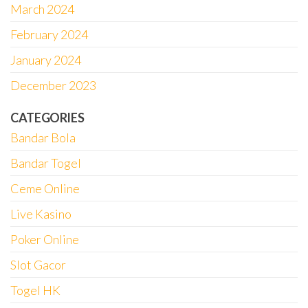
March 2024
February 2024
January 2024
December 2023
CATEGORIES
Bandar Bola
Bandar Togel
Ceme Online
Live Kasino
Poker Online
Slot Gacor
Togel HK