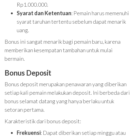
Rp1.000.000.
Syarat dan Ketentuan
: Pemain harus memenuhi
syarat taruhan tertentu sebelum dapat menarik
uang.
Bonus ini sangat menarik bagi pemain baru, karena
memberikan kesempatan tambahan untuk mulai
bermain.
Bonus Deposit
Bonus deposit merupakan penawaran yang diberikan
setiap kali pemain melakukan deposit. Ini berbeda dari
bonus selamat datang yang hanya berlaku untuk
setoran pertama.
Karakteristik dari bonus deposit:
Frekuensi
: Dapat diberikan setiap minggu atau