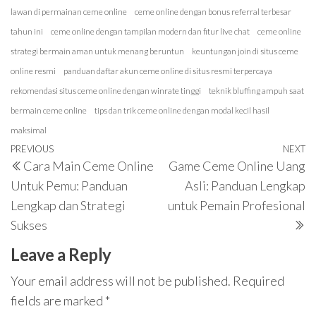
lawan di permainan ceme online
ceme online dengan bonus referral terbesar
tahun ini
ceme online dengan tampilan modern dan fitur live chat
ceme online
strategi bermain aman untuk menang beruntun
keuntungan join di situs ceme
online resmi
panduan daftar akun ceme online di situs resmi terpercaya
rekomendasi situs ceme online dengan winrate tinggi
teknik bluffing ampuh saat
bermain ceme online
tips dan trik ceme online dengan modal kecil hasil
maksimal
Post
Previous
PREVIOUS
NEXT
N
Cara Main Ceme Online
Game Ceme Online Uang
navigation
Post
P
Untuk Pemu: Panduan
Asli: Panduan Lengkap
Lengkap dan Strategi
untuk Pemain Profesional
Sukses
Leave a Reply
Your email address will not be published.
Required
fields are marked
*