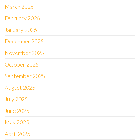
March 2026
February 2026
January 2026
December 2025
November 2025
October 2025
September 2025
August 2025
July 2025
June 2025
May 2025
April 2025