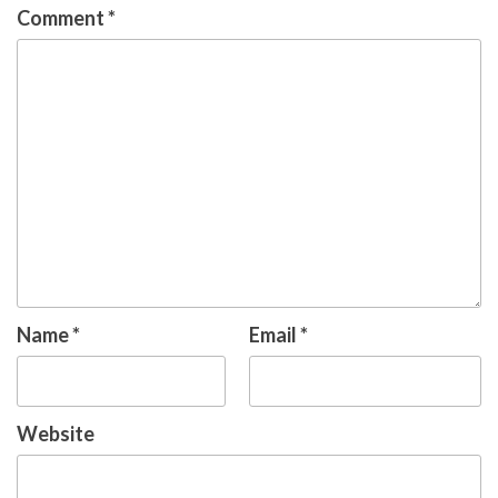
Comment
*
Name
*
Email
*
Website