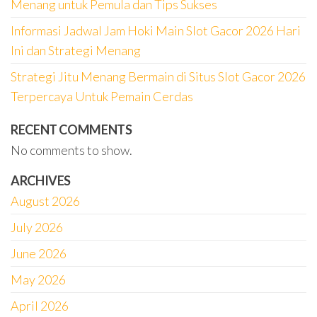
Menang untuk Pemula dan Tips Sukses
Informasi Jadwal Jam Hoki Main Slot Gacor 2026 Hari
Ini dan Strategi Menang
Strategi Jitu Menang Bermain di Situs Slot Gacor 2026
Terpercaya Untuk Pemain Cerdas
RECENT COMMENTS
No comments to show.
ARCHIVES
August 2026
July 2026
June 2026
May 2026
April 2026