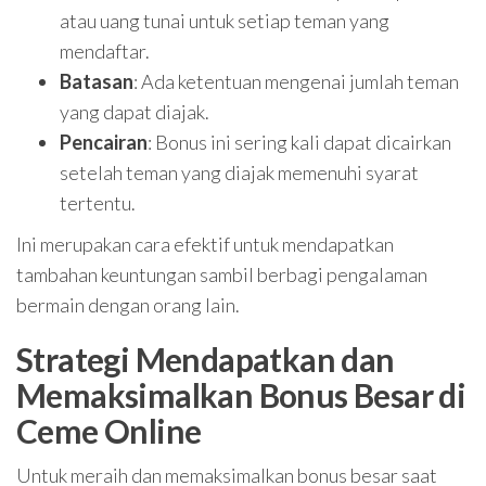
atau uang tunai untuk setiap teman yang
mendaftar.
Batasan
: Ada ketentuan mengenai jumlah teman
yang dapat diajak.
Pencairan
: Bonus ini sering kali dapat dicairkan
setelah teman yang diajak memenuhi syarat
tertentu.
Ini merupakan cara efektif untuk mendapatkan
tambahan keuntungan sambil berbagi pengalaman
bermain dengan orang lain.
Strategi Mendapatkan dan
Memaksimalkan Bonus Besar di
Ceme Online
Untuk meraih dan memaksimalkan bonus besar saat