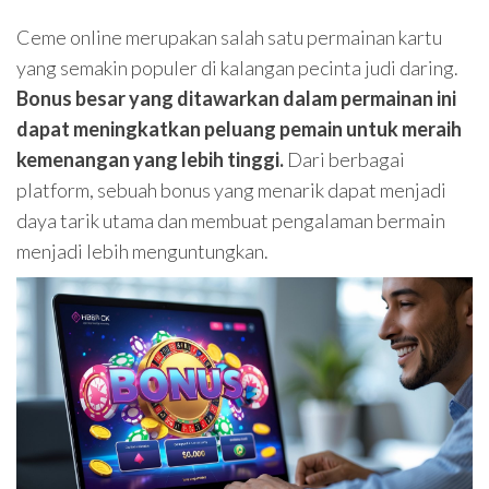
Ceme online merupakan salah satu permainan kartu
yang semakin populer di kalangan pecinta judi daring.
Bonus besar yang ditawarkan dalam permainan ini
dapat meningkatkan peluang pemain untuk meraih
kemenangan yang lebih tinggi.
Dari berbagai
platform, sebuah bonus yang menarik dapat menjadi
daya tarik utama dan membuat pengalaman bermain
menjadi lebih menguntungkan.