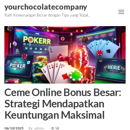
Skip
yourchocolatecompany
to
Raih Kemenangan Besar dengan Tips yang Tepat.,
the
content
Ceme Online Bonus Besar:
Strategi Mendapatkan
Keuntungan Maksimal
06/10/2025
By
admin
0