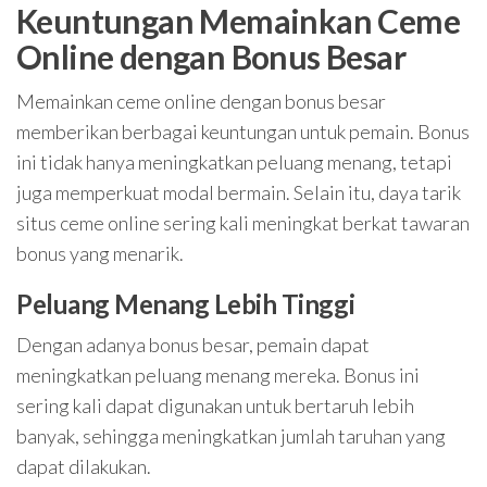
Keuntungan Memainkan Ceme
Online dengan Bonus Besar
Memainkan ceme online dengan bonus besar
memberikan berbagai keuntungan untuk pemain. Bonus
ini tidak hanya meningkatkan peluang menang, tetapi
juga memperkuat modal bermain. Selain itu, daya tarik
situs ceme online sering kali meningkat berkat tawaran
bonus yang menarik.
Peluang Menang Lebih Tinggi
Dengan adanya bonus besar, pemain dapat
meningkatkan peluang menang mereka. Bonus ini
sering kali dapat digunakan untuk bertaruh lebih
banyak, sehingga meningkatkan jumlah taruhan yang
dapat dilakukan.