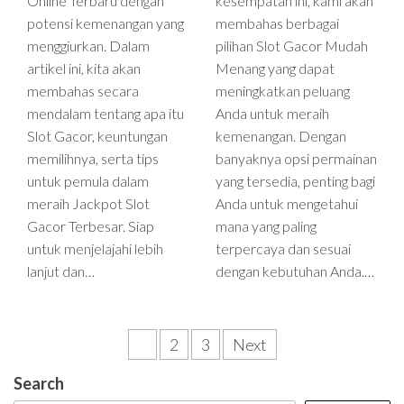
Online Terbaru dengan
kesempatan ini, kami akan
potensi kemenangan yang
membahas berbagai
menggiurkan. Dalam
pilihan Slot Gacor Mudah
artikel ini, kita akan
Menang yang dapat
membahas secara
meningkatkan peluang
mendalam tentang apa itu
Anda untuk meraih
Slot Gacor, keuntungan
kemenangan. Dengan
memilihnya, serta tips
banyaknya opsi permainan
untuk pemula dalam
yang tersedia, penting bagi
meraih Jackpot Slot
Anda untuk mengetahui
Gacor Terbesar. Siap
mana yang paling
untuk menjelajahi lebih
terpercaya dan sesuai
lanjut dan…
dengan kebutuhan Anda.…
Posts
1
2
3
Next
pagination
Search