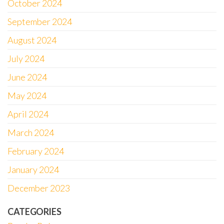
October 2024
September 2024
August 2024
July 2024
June 2024
May 2024
April 2024
March 2024
February 2024
January 2024
December 2023
CATEGORIES