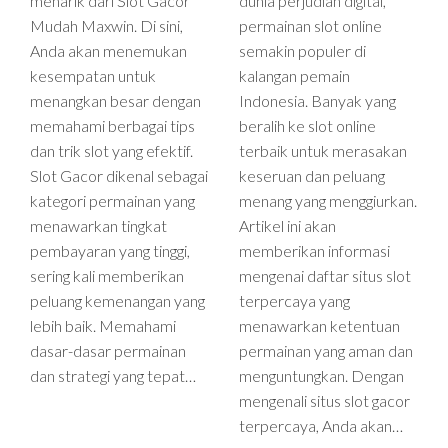
menarik dari Slot Gacor
dunia perjudian digital,
Mudah Maxwin. Di sini,
permainan slot online
Anda akan menemukan
semakin populer di
kesempatan untuk
kalangan pemain
menangkan besar dengan
Indonesia. Banyak yang
memahami berbagai tips
beralih ke slot online
dan trik slot yang efektif.
terbaik untuk merasakan
Slot Gacor dikenal sebagai
keseruan dan peluang
kategori permainan yang
menang yang menggiurkan.
menawarkan tingkat
Artikel ini akan
pembayaran yang tinggi,
memberikan informasi
sering kali memberikan
mengenai daftar situs slot
peluang kemenangan yang
terpercaya yang
lebih baik. Memahami
menawarkan ketentuan
dasar-dasar permainan
permainan yang aman dan
dan strategi yang tepat…
menguntungkan. Dengan
mengenali situs slot gacor
terpercaya, Anda akan…