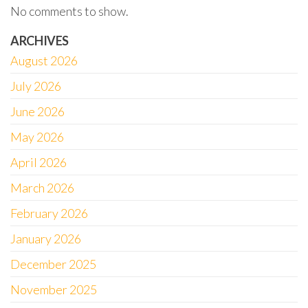
No comments to show.
ARCHIVES
August 2026
July 2026
June 2026
May 2026
April 2026
March 2026
February 2026
January 2026
December 2025
November 2025