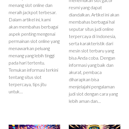
menemukan slot gacor
menang slot online dan
resmi yang dapat
meraih jackpot terbesar.
diandalkan. Artikel ini akan
Dalam artikel ini, kami
membahas berbagai hal
akan membahas berbagai
seputar situs judi online
aspek penting mengenai
terpercaya di Indonesia,
permainan slot online yang
serta karakteristik dari
menawarkan peluang
mesin slot terbaru yang
menang yang lebih tinggi
bisa Anda coba. Dengan
pada hari tertentu.
informasi yang baik dan
Temukan informasi terkini
akurat, pembaca
tentang situs slot
diharapkan bisa
terpercaya, tips jitu
menjelajahi pengalaman
untuk…
judi slot dengan cara yang
lebih aman dan…