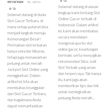
0
09/10/2024
By
admin
Selamat datang di ulasan
0
lengkap kami tentang Slot
Selamat datang di dunia
Online Gacor terbaik di
Slot Gacor Terbaru, di
Indonesia! Dalam artikel
mana setiap putaran bisa
ini, kami akan membahas
menjadi langkah menuju
secara mendalam
Kemenangan Besar!
mengenai apa itu slot
Permainan slot ini bukan
online gacor, keuntungan
hanya sekedar hiburan,
bermain, serta menyajikan
tetapi juga menawarkan
rekomendasi Situs Judi
peluang untuk meraih
Slot Terbaik yang aman
Jackpot Slot Online yang
dan terpercaya. Tak hanya
menggiurkan. Dalam
itu, kami juga akan
artikel ini, kita akan
memberikan tips dan trik
membahas keunggulan
untuk meningkatkan
dari Slot Gacor Terbaru,
peluang Anda meraih…
dan bagaimana Anda
dapat memanfaatkan