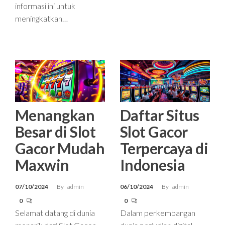
informasi ini untuk
meningkatkan…
Menangkan
Daftar Situs
Besar di Slot
Slot Gacor
Gacor Mudah
Terpercaya di
Maxwin
Indonesia
07/10/2024
By
admin
06/10/2024
By
admin
0
0
Selamat datang di dunia
Dalam perkembangan