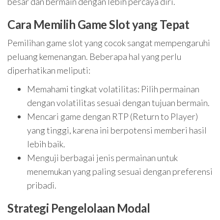
besar dan bermain dengan lebih percaya diri.
Cara Memilih Game Slot yang Tepat
Pemilihan game slot yang cocok sangat mempengaruhi
peluang kemenangan. Beberapa hal yang perlu
diperhatikan meliputi:
Memahami tingkat volatilitas: Pilih permainan
dengan volatilitas sesuai dengan tujuan bermain.
Mencari game dengan RTP (Return to Player)
yang tinggi, karena ini berpotensi memberi hasil
lebih baik.
Menguji berbagai jenis permainan untuk
menemukan yang paling sesuai dengan preferensi
pribadi.
Strategi Pengelolaan Modal