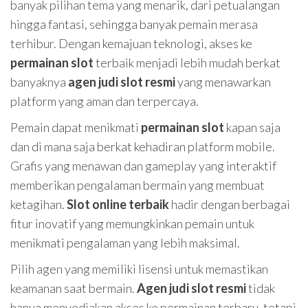
banyak pilihan tema yang menarik, dari petualangan
hingga fantasi, sehingga banyak pemain merasa
terhibur. Dengan kemajuan teknologi, akses ke
permainan slot
terbaik menjadi lebih mudah berkat
banyaknya
agen judi slot resmi
yang menawarkan
platform yang aman dan terpercaya.
Pemain dapat menikmati
permainan slot
kapan saja
dan di mana saja berkat kehadiran platform mobile.
Grafis yang menawan dan gameplay yang interaktif
memberikan pengalaman bermain yang membuat
ketagihan.
Slot online terbaik
hadir dengan berbagai
fitur inovatif yang memungkinkan pemain untuk
menikmati pengalaman yang lebih maksimal.
Pilih agen yang memiliki lisensi untuk memastikan
keamanan saat bermain.
Agen judi slot resmi
tidak
hanya menyediakan akses ke permainan terbaru, tetapi