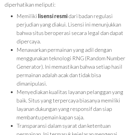
diperhatikan meliputi:
Memiliki
lisensi resmi
dari badan regulasi
perjudian yang diakui. Lisensi ini menunjukkan
bahwa situs beroperasi secara legal dan dapat
dipercaya.
Menawarkan permainan yang adil dengan
menggunakan teknologi RNG (Random Number
Generator). Ini memastikan bahwa setiap hasil
permainan adalah acak dan tidak bisa
dimanipulasi.
Menyediakan kualitas layanan pelanggan yang
baik. Situs yang terpercaya biasanya memiliki
layanan dukungan yang responsif dan siap
membantu pemain kapan saja.
Transparansi dalam syarat dan ketentuan
permainan. Ini termasuk kejelasan mengenai