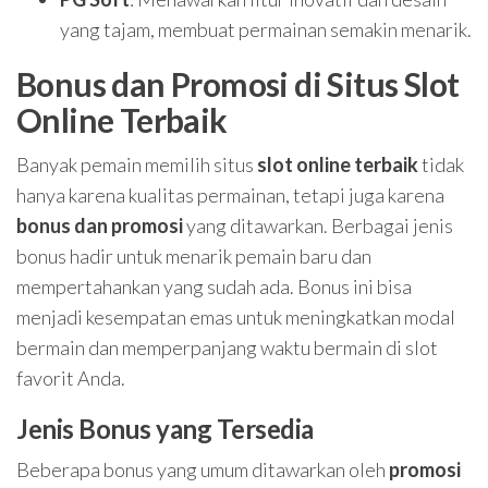
yang tajam, membuat permainan semakin menarik.
Bonus dan Promosi di Situs Slot
Online Terbaik
Banyak pemain memilih situs
slot online terbaik
tidak
hanya karena kualitas permainan, tetapi juga karena
bonus dan promosi
yang ditawarkan. Berbagai jenis
bonus hadir untuk menarik pemain baru dan
mempertahankan yang sudah ada. Bonus ini bisa
menjadi kesempatan emas untuk meningkatkan modal
bermain dan memperpanjang waktu bermain di slot
favorit Anda.
Jenis Bonus yang Tersedia
Beberapa bonus yang umum ditawarkan oleh
promosi