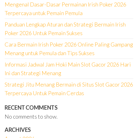
Mengenal Dasar-Dasar Permainan Irish Poker 2026
Terpercaya untuk Pemain Pemula
Panduan Lengkap Aturan dan Strategi Bermain Irish
Poker 2026 Untuk Pemain Sukses
Cara Bermain Irish Poker 2026 Online Paling Gampang
Menang untuk Pemula dan Tips Sukses
Informasi Jadwal Jam Hoki Main Slot Gacor 2026 Hari
Ini dan Strategi Menang
Strategi Jitu Menang Bermain di Situs Slot Gacor 2026
Terpercaya Untuk Pemain Cerdas
RECENT COMMENTS
No comments to show.
ARCHIVES