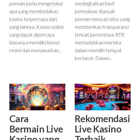
pemain perlu mengetahui
meningkatkan hasil
apa yang membedakan
permainan. Banyak
kasino terpercaya dari
pemain mencari situs yang
yang lainnya. Kasino online
memberikan transparansi
yang dapat dipercaya
terkait persentase RTP,
biasanya memiliki lisensi
memudahkan mereka
resmi dan menawarkan…
dalam memilih tempat
bertaruh. Dalam…
Cara
Rekomendasi
Bermain Live
Live Kasino
Kasino yang
Terbaik