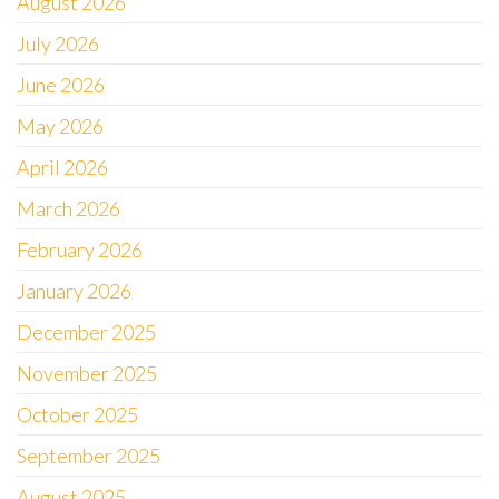
August 2026
July 2026
June 2026
May 2026
April 2026
March 2026
February 2026
January 2026
December 2025
November 2025
October 2025
September 2025
August 2025