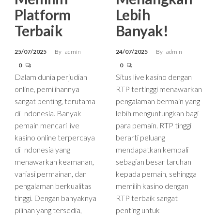
Platform
Lebih
Terbaik
Banyak!
25/07/2025
By
admin
24/07/2025
By
admin
0
0
Dalam dunia perjudian
Situs live kasino dengan
online, pemilihannya
RTP tertinggi menawarkan
sangat penting, terutama
pengalaman bermain yang
di Indonesia. Banyak
lebih menguntungkan bagi
pemain mencari live
para pemain. RTP tinggi
kasino online terpercaya
berarti peluang
di Indonesia yang
mendapatkan kembali
menawarkan keamanan,
sebagian besar taruhan
variasi permainan, dan
kepada pemain, sehingga
pengalaman berkualitas
memilih kasino dengan
tinggi. Dengan banyaknya
RTP terbaik sangat
pilihan yang tersedia,
penting untuk