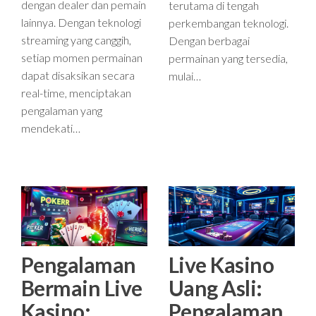
dengan dealer dan pemain
terutama di tengah
lainnya. Dengan teknologi
perkembangan teknologi.
streaming yang canggih,
Dengan berbagai
setiap momen permainan
permainan yang tersedia,
dapat disaksikan secara
mulai…
real-time, menciptakan
pengalaman yang
mendekati…
Pengalaman
Live Kasino
Bermain Live
Uang Asli:
Kasino:
Pengalaman