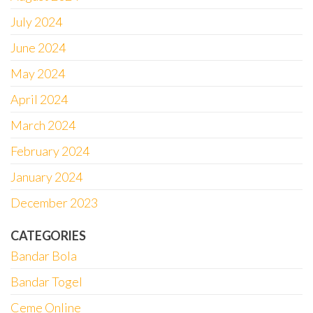
July 2024
June 2024
May 2024
April 2024
March 2024
February 2024
January 2024
December 2023
CATEGORIES
Bandar Bola
Bandar Togel
Ceme Online