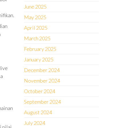
June 2025
ifikan.
May 2025
dian
April 2025
n
March 2025
February 2025
January 2025
live
December 2024
ta
November 2024
October 2024
September 2024
mainan
August 2024
July 2024
 nilai