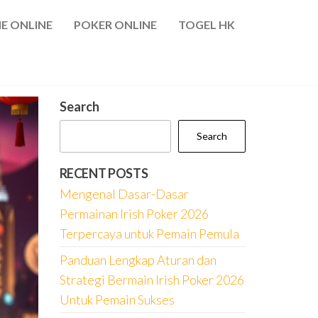
E ONLINE
POKER ONLINE
TOGEL HK
Search
Search
RECENT POSTS
Mengenal Dasar-Dasar
Permainan Irish Poker 2026
Terpercaya untuk Pemain Pemula
Panduan Lengkap Aturan dan
Strategi Bermain Irish Poker 2026
Untuk Pemain Sukses