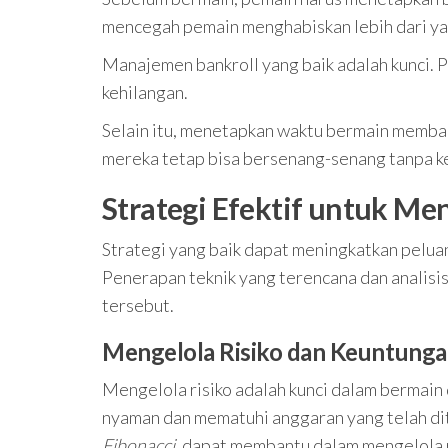
mencegah pemain menghabiskan lebih dari yan
Manajemen bankroll yang baik adalah kunci.
kehilangan.
Selain itu, menetapkan waktu bermain memban
mereka tetap bisa bersenang-senang tanpa ke
Strategi Efektif untuk Men
Strategi yang baik dapat meningkatkan peluan
Penerapan teknik yang terencana dan analisi
tersebut.
Mengelola Risiko dan Keuntung
Mengelola risiko adalah kunci dalam bermain 
nyaman dan mematuhi anggaran yang telah di
Fibonacci
, dapat membantu dalam mengelola ri