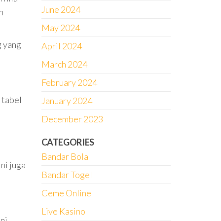
June 2024
h
May 2024
g yang
April 2024
March 2024
February 2024
 tabel
January 2024
December 2023
CATEGORIES
Bandar Bola
ni juga
Bandar Togel
Ceme Online
Live Kasino
ni