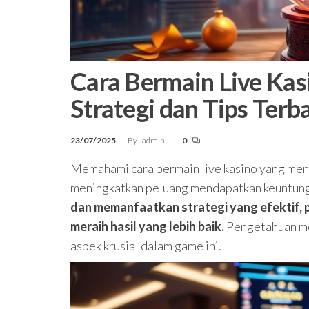
Cara Bermain Live Ka
Strategi dan Tips Terb
23/07/2025
By
admin
0
Memahami cara bermain live kasino yang meng
meningkatkan peluang mendapatkan keuntun
dan memanfaatkan strategi yang efektif
meraih hasil yang lebih baik.
Pengetahuan me
aspek krusial dalam game ini.