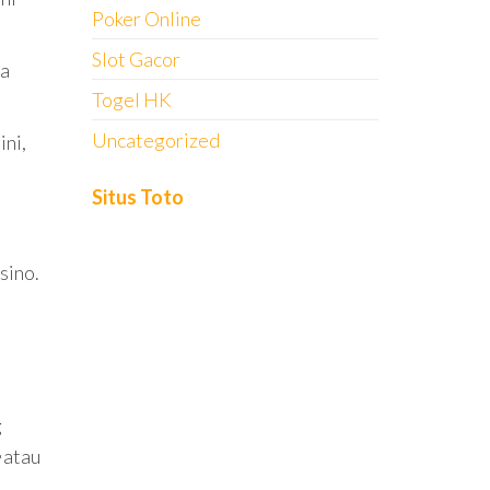
Poker Online
Slot Gacor
ka
Togel HK
Uncategorized
ini,
Situs Toto
sino.
g
atau