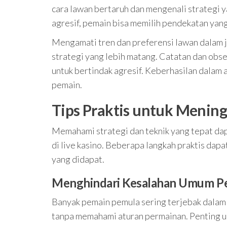
cara lawan bertaruh dan mengenali strategi 
agresif, pemain bisa memilih pendekatan yang 
Mengamati tren dan preferensi lawan dalam 
strategi yang lebih matang. Catatan dan obs
untuk bertindak agresif. Keberhasilan dalam 
pemain.
Tips Praktis untuk Meni
Memahami strategi dan teknik yang tepat d
di live kasino. Beberapa langkah praktis da
yang didapat.
Menghindari Kesalahan Umum P
Banyak pemain pemula sering terjebak dalam k
tanpa memahami aturan permainan. Penting 