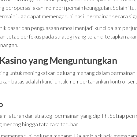
g beroperasi akan memberi pemain keunggulan. Selain itu,
ermain juga dapat memengaruhi hasil permainan secara sign
ik dasar dan penguasaan emosi menjadi kunci dalam perju
dan tetap berfokus pada strategi yang telah ditetapkan aka
enangan.
e Kasino yang Menguntungkan
ing untuk meningkatkan peluang menang dalam permainan 
pkan batas adalah kunci untuk mempertahankan kontrol ser
o
mi aturan dan strategi permainan yang dipilih. Setiap per
ng menang hingga tata cara taruhan.
at memengaruhi peluang menang. Dalam blackjack, memahami