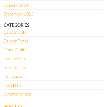
January 2024
December 2023
CATEGORIES
Bandar Bola
Bandar Togel
Ceme Online
Live Kasino
Poker Online
Slot Gacor
Togel HK
Uncategorized
Situs Toto