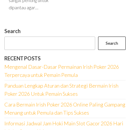
sangat penting untuk
dipantau agar…
Search
Search
RECENT POSTS
Mengenal Dasar-Dasar Permainan Irish Poker 2026
Terpercaya untuk Pemain Pemula
Panduan Lengkap Aturan dan Strategi Bermain Irish
Poker 2026 Untuk Pemain Sukses
Cara Bermain Irish Poker 2026 Online Paling Gampang
Menang untuk Pemula dan Tips Sukses
Informasi Jadwal Jam Hoki Main Slot Gacor 2026 Hari