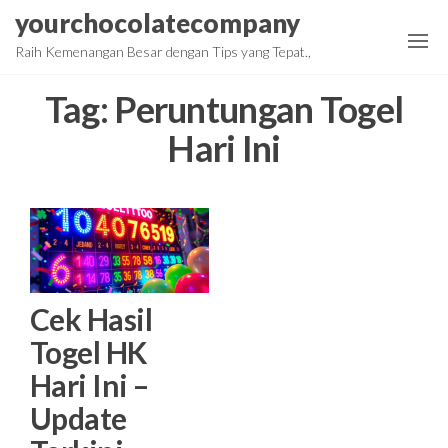
Skip
yourchocolatecompany
to
Raih Kemenangan Besar dengan Tips yang Tepat.,
the
content
Tag:
Peruntungan Togel
Hari Ini
Cek Hasil
Togel HK
Hari Ini –
Update