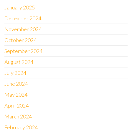
January 2025
December 2024
November 2024
October 2024
September 2024
August 2024
July 2024
June 2024
May 2024
April 2024
March 2024
February 2024