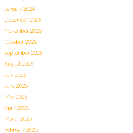
January 2026
December 2025
November 2025
October 2025
September 2025
August 2025
July 2025
June 2025
May 2025
April 2025
March 2025
February 2025