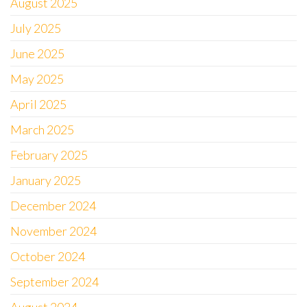
August 2025
July 2025
June 2025
May 2025
April 2025
March 2025
February 2025
January 2025
December 2024
November 2024
October 2024
September 2024