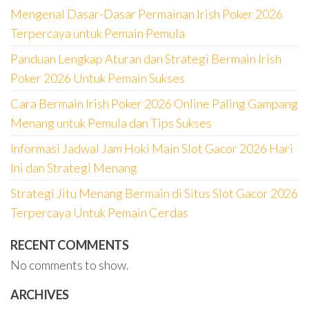
Mengenal Dasar-Dasar Permainan Irish Poker 2026
Terpercaya untuk Pemain Pemula
Panduan Lengkap Aturan dan Strategi Bermain Irish
Poker 2026 Untuk Pemain Sukses
Cara Bermain Irish Poker 2026 Online Paling Gampang
Menang untuk Pemula dan Tips Sukses
Informasi Jadwal Jam Hoki Main Slot Gacor 2026 Hari
Ini dan Strategi Menang
Strategi Jitu Menang Bermain di Situs Slot Gacor 2026
Terpercaya Untuk Pemain Cerdas
RECENT COMMENTS
No comments to show.
ARCHIVES