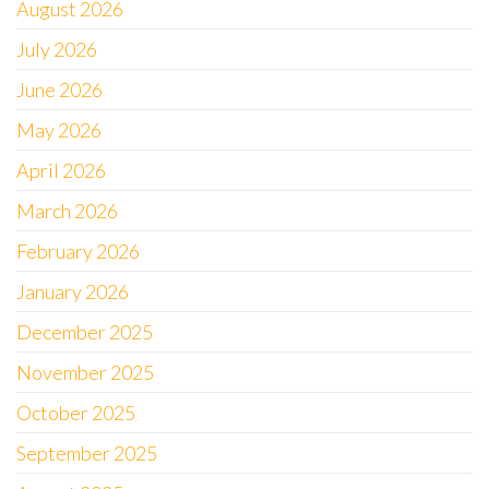
August 2026
July 2026
June 2026
May 2026
April 2026
March 2026
February 2026
January 2026
December 2025
November 2025
October 2025
September 2025