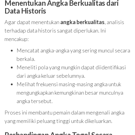
Menentukan Angka Berkualitas dari
Data Historis
Agar dapat menentukan
angka berkualitas
, analisis
terhadap data historis sangat diperlukan. Ini
mencakup:
Mencatat angka-angka yang sering muncul secara
berkala.
Meneliti pola yang mungkin dapat diidentifikasi
dari angka keluar sebelumnya.
Melihat frekuensi masing-masing angka untuk
mengungkapkan kemungkinan besar munculnya
angka tersebut.
Proses ini membantu pemain dalam mengenali angka
yang memiliki peluang tinggi untuk dikeluarkan.
Perbandingan Angka Togel Secara