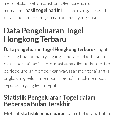
menciptakan ketidakpastian. Oleh karena itu,
memahami
hasil togel hari ini
menjadi sangat krusial
dalam menjamin pengalaman bermain yang positif.
Data Pengeluaran Togel
Hongkong Terbaru
Data pengeluaran togel Hongkong terbaru
sangat
penting bagi pemain yang ingin meraih keberhasilan
dalam permainan ini. Informasi yang dikeluarkan setiap
periode undian memberikan wawasan mengenai angka-
angka yang keluar, membantu pemain untuk membuat
keputusan yang lebih tepat.
Statistik Pengeluaran Togel dalam
Beberapa Bulan Terakhir
Melihat
statistik pengeluaran
dalam beberapa bulan