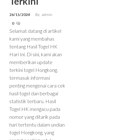
Terkini
26/11/2024
By
admin
0
Selamat datang di artikel
kami yang membahas
tentang Hasil Togel HK
Hari Ini. Di sini, kami akan
memberikan update
terkini togel Hongkong,
termasuk informasi
penting mengenai cara cek
hasil togel dan berbagai
statistik terbaru. Hasil
Togel HK mengacu pada
nomor yang ditarik pada
hari tertentu dalam undian
togel Hongkong, yang