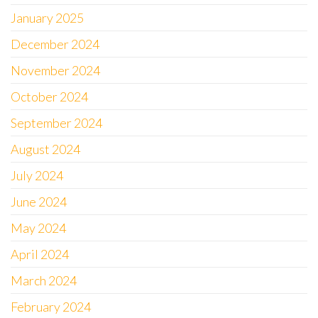
January 2025
December 2024
November 2024
October 2024
September 2024
August 2024
July 2024
June 2024
May 2024
April 2024
March 2024
February 2024