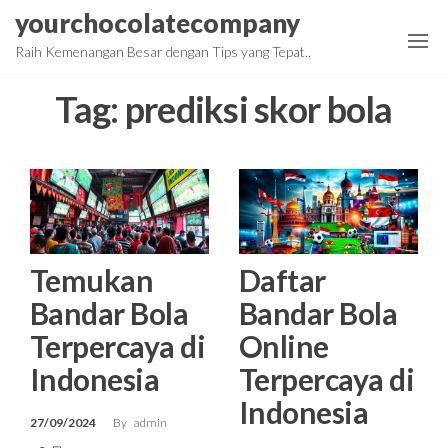
Skip
yourchocolatecompany
to
Raih Kemenangan Besar dengan Tips yang Tepat.,
the
content
Tag:
prediksi skor bola
Temukan
Daftar
Bandar Bola
Bandar Bola
Terpercaya di
Online
Indonesia
Terpercaya di
Indonesia
27/09/2024
By
admin