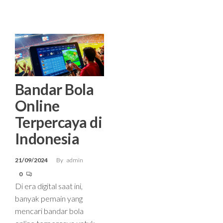
Bandar Bola
Online
Terpercaya di
Indonesia
21/09/2024
By
admin
0
Di era digital saat ini,
banyak pemain yang
mencari bandar bola