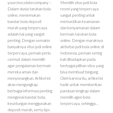
yourchocolatecompany –
Memilih situs judi bola
Dalam dunia taruhan bola
resmi yang terpercaya
online, menemukan
sangat penting untuk
bandar bola deposit
memastikan keamanan
murah yang terpercaya
dan kenyamanan dalam
adalah hal yang sangat
bermain taruhan bola
penting. Dengan semakin
online. Dengan maraknya
banyaknya situs judi online
aktivitas judi bola online di
terpercaya, pemain perlu
Indonesia, pemain sering
cermat dalam memilih
kali dihadapkan pada
agar pengalaman bermain
berbagai pilihan situs yang
mereka aman dan
bisa membuat bingung.
menyenangkan. Artikel ini
Oleh karena itu, artikel ini
akan mengungkap
hadir untuk memberikan
berbagai informasi penting
panduan lengkap dalam
mengenai bandar bola,
memilih agen bola
keuntungan menggunakan
terpercaya, sehingga…
deposit murah, serta tips