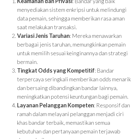
Keamanan dan Privasi
: Bandar yang baik
menyediakan sistem enkripsi untuk melindungi
data pemain, sehingga memberikan rasa aman
saat melakukan transaksi.
Variasi Jenis Taruhan
: Mereka menawarkan
berbagai jenis taruhan, memungkinkan pemain
untuk memilih sesuai keinginannya dan strategi
bermain.
Tingkat Odds yang Kompetitif
: Bandar
terpercaya seringkali memberikan odds menarik
dan bersaing dibandingkan bandar lainnya,
meningkatkan potensi keuntungan bagi pemain.
Layanan Pelanggan Kompeten
: Responsif dan
ramah dalam melayani pelanggan menjadi ciri
khas bandar terbaik, memastikan semua
kebutuhan dan pertanyaan pemain terjawab