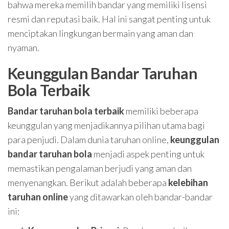
bahwa mereka memilih bandar yang memiliki lisensi
resmi dan reputasi baik. Hal ini sangat penting untuk
menciptakan lingkungan bermain yang aman dan
nyaman.
Keunggulan Bandar Taruhan
Bola Terbaik
Bandar taruhan bola terbaik
memiliki beberapa
keunggulan yang menjadikannya pilihan utama bagi
para penjudi. Dalam dunia taruhan online,
keunggulan
bandar taruhan bola
menjadi aspek penting untuk
memastikan pengalaman berjudi yang aman dan
menyenangkan. Berikut adalah beberapa
kelebihan
taruhan online
yang ditawarkan oleh bandar-bandar
ini: