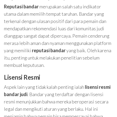
Reputasi bandar
merupakan salah satu indikator
utama dalam memilih tempat taruhan. Bandar yang
terkenal dengan ulasan positif dari para pemain dan
mendapatkan rekomendasi luas dari komunitas judi
dianggap sangat dapat dipercaya. Pemain cenderung
merasa lebih aman dan nyaman menggunakan platform
yang memiliki
reputasi bandar
yang baik. Oleh karena
itu, penting untuk melakukan penelitian sebelum
membuat keputusan.
Lisensi Resmi
Aspek lain yang tidak kalah penting ialah
lisensi resmi
bandar judi
. Bandar yang terdaftar dengan lisensi
resmi menunjukkan bahwa mereka beroperasi secara
legal dan mengikuti aturan yang berlaku. Hal ini
menjamin bahwa pemain bisa mempercayai bahwa