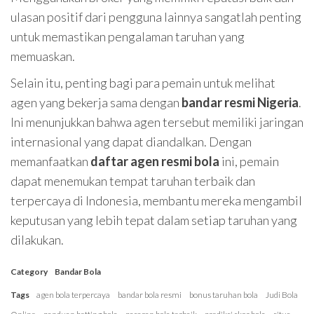
ulasan positif dari pengguna lainnya sangatlah penting
untuk memastikan pengalaman taruhan yang
memuaskan.
Selain itu, penting bagi para pemain untuk melihat
agen yang bekerja sama dengan
bandar resmi Nigeria
.
Ini menunjukkan bahwa agen tersebut memiliki jaringan
internasional yang dapat diandalkan. Dengan
memanfaatkan
daftar agen resmi bola
ini, pemain
dapat menemukan tempat taruhan terbaik dan
terpercaya di Indonesia, membantu mereka mengambil
keputusan yang lebih tepat dalam setiap taruhan yang
dilakukan.
Category
Bandar Bola
Tags
agen bola terpercaya
bandar bola resmi
bonus taruhan bola
Judi Bola