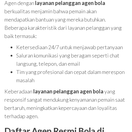
Agen dengan
layanan pelanggan agen bola
berkualitas menjamin bahwa pemain akan
mendapatkan bantuan yang mereka butuhkan.
Beberapa karakteristik dari layanan pelanggan yang
baik termasuk:
Ketersediaan 24/7 untuk menjawab pertanyaan
Saluran komunikasi yang beragam seperti chat
langsung, telepon, dan email
Tim yang profesional dan cepat dalam merespon
masalah
Keberadaan
layanan pelanggan agen bola
yang
responsif sangat mendukung kenyamanan pemain saat
bertaruh, meningkatkan kepercayaan dan loyalitas
terhadap agen.
Daftar Agen Resmi Bola di