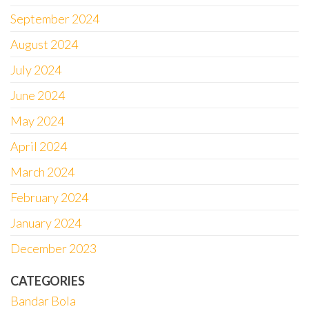
September 2024
August 2024
July 2024
June 2024
May 2024
April 2024
March 2024
February 2024
January 2024
December 2023
CATEGORIES
Bandar Bola