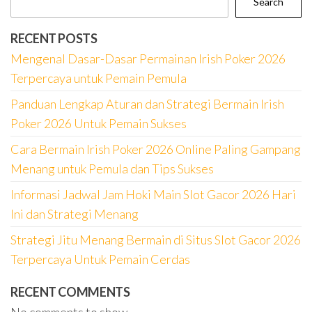
Search
RECENT POSTS
Mengenal Dasar-Dasar Permainan Irish Poker 2026
Terpercaya untuk Pemain Pemula
Panduan Lengkap Aturan dan Strategi Bermain Irish
Poker 2026 Untuk Pemain Sukses
Cara Bermain Irish Poker 2026 Online Paling Gampang
Menang untuk Pemula dan Tips Sukses
Informasi Jadwal Jam Hoki Main Slot Gacor 2026 Hari
Ini dan Strategi Menang
Strategi Jitu Menang Bermain di Situs Slot Gacor 2026
Terpercaya Untuk Pemain Cerdas
RECENT COMMENTS