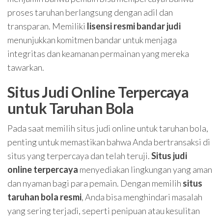
proses taruhan berlangsung dengan adil dan
transparan. Memiliki
lisensi resmi bandar judi
menunjukkan komitmen bandar untuk menjaga
integritas dan keamanan permainan yang mereka
tawarkan.
Situs Judi Online Terpercaya
untuk Taruhan Bola
Pada saat memilih situs judi online untuk taruhan bola,
penting untuk memastikan bahwa Anda bertransaksi di
situs yang terpercaya dan telah teruji.
Situs judi
online terpercaya
menyediakan lingkungan yang aman
dan nyaman bagi para pemain. Dengan memilih
situs
taruhan bola resmi
, Anda bisa menghindari masalah
yang sering terjadi, seperti penipuan atau kesulitan