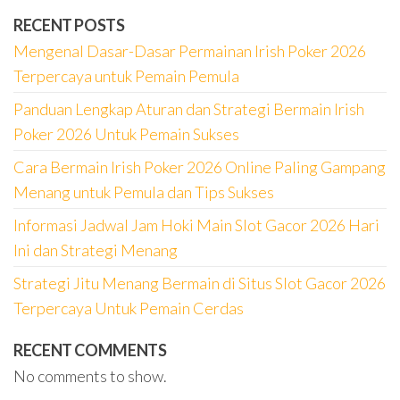
RECENT POSTS
Mengenal Dasar-Dasar Permainan Irish Poker 2026
Terpercaya untuk Pemain Pemula
Panduan Lengkap Aturan dan Strategi Bermain Irish
Poker 2026 Untuk Pemain Sukses
Cara Bermain Irish Poker 2026 Online Paling Gampang
Menang untuk Pemula dan Tips Sukses
Informasi Jadwal Jam Hoki Main Slot Gacor 2026 Hari
Ini dan Strategi Menang
Strategi Jitu Menang Bermain di Situs Slot Gacor 2026
Terpercaya Untuk Pemain Cerdas
RECENT COMMENTS
No comments to show.