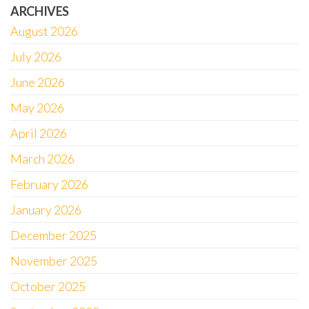
ARCHIVES
August 2026
July 2026
June 2026
May 2026
April 2026
March 2026
February 2026
January 2026
December 2025
November 2025
October 2025