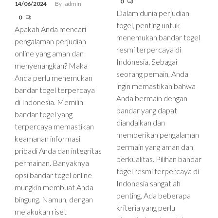
0
14/06/2024
By
admin
Dalam dunia perjudian
0
togel, penting untuk
Apakah Anda mencari
menemukan bandar togel
pengalaman perjudian
resmi terpercaya di
online yang aman dan
Indonesia. Sebagai
menyenangkan? Maka
seorang pemain, Anda
Anda perlu menemukan
ingin memastikan bahwa
bandar togel terpercaya
Anda bermain dengan
di Indonesia. Memilih
bandar yang dapat
bandar togel yang
diandalkan dan
terpercaya memastikan
memberikan pengalaman
keamanan informasi
bermain yang aman dan
pribadi Anda dan integritas
berkualitas. Pilihan bandar
permainan. Banyaknya
togel resmi terpercaya di
opsi bandar togel online
Indonesia sangatlah
mungkin membuat Anda
penting. Ada beberapa
bingung. Namun, dengan
kriteria yang perlu
melakukan riset