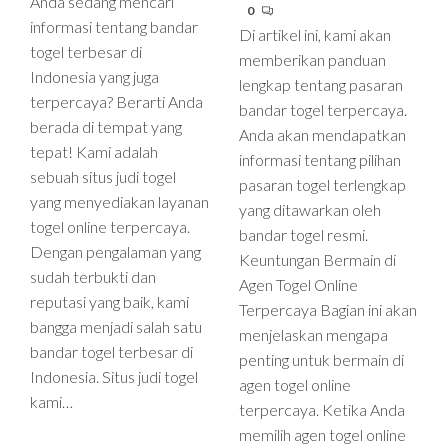
Anda sedang mencari
0
informasi tentang bandar
Di artikel ini, kami akan
togel terbesar di
memberikan panduan
Indonesia yang juga
lengkap tentang pasaran
terpercaya? Berarti Anda
bandar togel terpercaya.
berada di tempat yang
Anda akan mendapatkan
tepat! Kami adalah
informasi tentang pilihan
sebuah situs judi togel
pasaran togel terlengkap
yang menyediakan layanan
yang ditawarkan oleh
togel online terpercaya.
bandar togel resmi.
Dengan pengalaman yang
Keuntungan Bermain di
sudah terbukti dan
Agen Togel Online
reputasi yang baik, kami
Terpercaya Bagian ini akan
bangga menjadi salah satu
menjelaskan mengapa
bandar togel terbesar di
penting untuk bermain di
Indonesia. Situs judi togel
agen togel online
kami…
terpercaya. Ketika Anda
memilih agen togel online