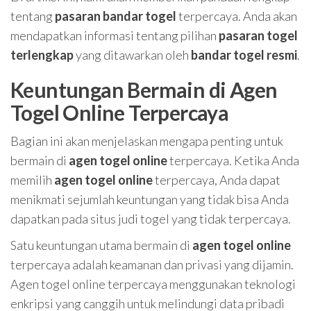
tentang
pasaran bandar togel
terpercaya. Anda akan
mendapatkan informasi tentang pilihan
pasaran togel
terlengkap
yang ditawarkan oleh
bandar togel resmi
.
Keuntungan Bermain di Agen
Togel Online Terpercaya
Bagian ini akan menjelaskan mengapa penting untuk
bermain di
agen togel online
terpercaya. Ketika Anda
memilih
agen togel online
terpercaya, Anda dapat
menikmati sejumlah keuntungan yang tidak bisa Anda
dapatkan pada situs judi togel yang tidak terpercaya.
Satu keuntungan utama bermain di
agen togel online
terpercaya adalah keamanan dan privasi yang dijamin.
Agen togel online terpercaya menggunakan teknologi
enkripsi yang canggih untuk melindungi data pribadi