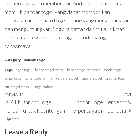
terpercaya kami memberikan Anda kemudahan dalam
memilih bandar togel yang dapat memberikan
pengalaman bermain togel online yang menyenangkan
dan menguntungkan. Segera daftar dan mulai nikmati
permainan togel online dengan bandar yang
terpercaya!
Category
Bandar Togel
Tags
agen togel
bandar togel resmi
bandar togel terbesar
bandar togel
terpercaya
daftar togel online
keluaran togel
pasaran togel
prediksi togel
situs togel terbaik
togel online
Post
Previous
PREVIOUS
NEXT
N
Pilih Bandar Togel
Bandar Togel Terbesar &
navigation
Post
P
Terbaik untuk Keuntungan
Terpercaya di Indonesia
Besar
Leave a Reply