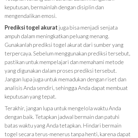
keputusan, bermainlah dengan disiplin dan
mengendalikan emosi.
Prediksi togel akurat
juga bisa menjadi senjata
ampuh dalam meningkatkan peluang menang.
Gunakanlah prediksi togel akurat dari sumber yang
terpercaya. Sebelum menggunakan prediksi tersebut,
pastikan untuk mempelajari dan memahami metode
yang digunakan dalam proses prediksi tersebut.
Jangan lupa juga untuk memadukan dengan riset dan
analisis Anda sendiri, sehingga Anda dapat membuat
keputusan yang tepat.
Terakhir, jangan lupa untuk mengelola waktu Anda
dengan baik. Tetapkan jadwal bermain dan patuhi
batas waktu yang Anda tetapkan. Hindari bermain
togel secara terus-menerus tanpa henti, karena dapat