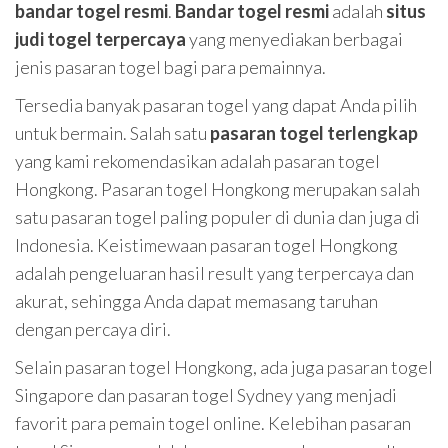
bandar togel resmi
.
Bandar togel resmi
adalah
situs
judi togel terpercaya
yang menyediakan berbagai
jenis pasaran togel bagi para pemainnya.
Tersedia banyak pasaran togel yang dapat Anda pilih
untuk bermain. Salah satu
pasaran togel terlengkap
yang kami rekomendasikan adalah pasaran togel
Hongkong. Pasaran togel Hongkong merupakan salah
satu pasaran togel paling populer di dunia dan juga di
Indonesia. Keistimewaan pasaran togel Hongkong
adalah pengeluaran hasil result yang terpercaya dan
akurat, sehingga Anda dapat memasang taruhan
dengan percaya diri.
Selain pasaran togel Hongkong, ada juga pasaran togel
Singapore dan pasaran togel Sydney yang menjadi
favorit para pemain togel online. Kelebihan pasaran