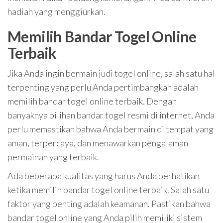
hadiah yang menggiurkan.
Memilih Bandar Togel Online
Terbaik
Jika Anda ingin bermain judi togel online, salah satu hal
terpenting yang perlu Anda pertimbangkan adalah
memilih bandar togel online terbaik. Dengan
banyaknya pilihan bandar togel resmi di internet, Anda
perlu memastikan bahwa Anda bermain di tempat yang
aman, terpercaya, dan menawarkan pengalaman
permainan yang terbaik.
Ada beberapa kualitas yang harus Anda perhatikan
ketika memilih bandar togel online terbaik. Salah satu
faktor yang penting adalah keamanan. Pastikan bahwa
bandar togel online yang Anda pilih memiliki sistem