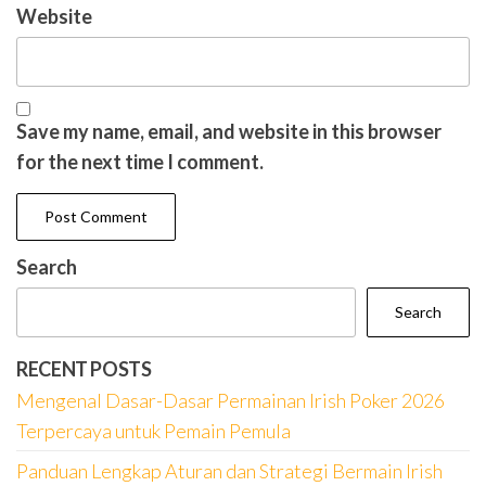
Website
Save my name, email, and website in this browser
for the next time I comment.
Search
Search
RECENT POSTS
Mengenal Dasar-Dasar Permainan Irish Poker 2026
Terpercaya untuk Pemain Pemula
Panduan Lengkap Aturan dan Strategi Bermain Irish