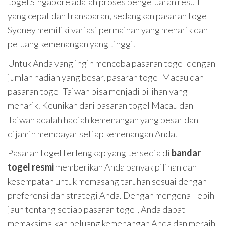
togel Singapore adalah proses pengeluaran result
yang cepat dan transparan, sedangkan pasaran togel
Sydney memiliki variasi permainan yang menarik dan
peluang kemenangan yang tinggi.
Untuk Anda yang ingin mencoba pasaran togel dengan
jumlah hadiah yang besar, pasaran togel Macau dan
pasaran togel Taiwan bisa menjadi pilihan yang
menarik. Keunikan dari pasaran togel Macau dan
Taiwan adalah hadiah kemenangan yang besar dan
dijamin membayar setiap kemenangan Anda.
Pasaran togel terlengkap yang tersedia di
bandar
togel resmi
memberikan Anda banyak pilihan dan
kesempatan untuk memasang taruhan sesuai dengan
preferensi dan strategi Anda. Dengan mengenal lebih
jauh tentang setiap pasaran togel, Anda dapat
memaksimalkan peluang kemenangan Anda dan meraih