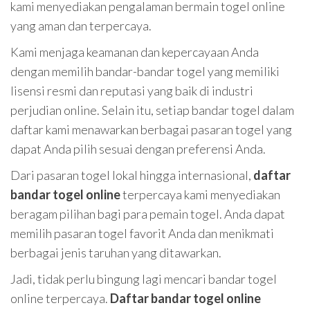
kami menyediakan pengalaman bermain togel online
yang aman dan terpercaya.
Kami menjaga keamanan dan kepercayaan Anda
dengan memilih bandar-bandar togel yang memiliki
lisensi resmi dan reputasi yang baik di industri
perjudian online. Selain itu, setiap bandar togel dalam
daftar kami menawarkan berbagai pasaran togel yang
dapat Anda pilih sesuai dengan preferensi Anda.
Dari pasaran togel lokal hingga internasional,
daftar
bandar togel online
terpercaya kami menyediakan
beragam pilihan bagi para pemain togel. Anda dapat
memilih pasaran togel favorit Anda dan menikmati
berbagai jenis taruhan yang ditawarkan.
Jadi, tidak perlu bingung lagi mencari bandar togel
online terpercaya.
Daftar bandar togel online