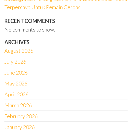
Terpercaya Untuk Pemain Cerdas
RECENT COMMENTS
No comments to show.
ARCHIVES
August 2026
July 2026
June 2026
May 2026
April 2026
March 2026
February 2026
January 2026