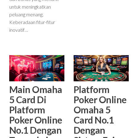
untuk meningkatkan
peluang menang.
Keberadaan fitur-fitur
inovatif…
Main Omaha
Platform
5 Card Di
Poker Online
Platform
Omaha 5
Poker Online
Card No.1
No.1 Dengan
Dengan