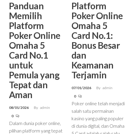
Panduan
Platform
Memilih
Poker Online
Platform
Omaha 5
Poker Online
Card No.1:
Omaha 5
Bonus Besar
Card No.1
dan
untuk
Keamanan
Pemula yang
Terjamin
Tepat dan
07/01/2026
By
admin
Aman
0
Poker online telah menjadi
08/01/2026
By
admin
salah satu permainan
0
kasino yang paling populer
Dalam dunia poker online,
di dunia digital, dan Omaha
pilihan platform yang tepat
5 Card adalah salah satu