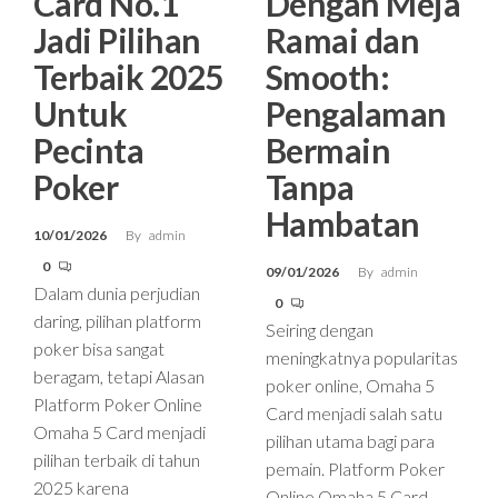
Card No.1
Dengan Meja
Jadi Pilihan
Ramai dan
Terbaik 2025
Smooth:
Untuk
Pengalaman
Pecinta
Bermain
Poker
Tanpa
Hambatan
10/01/2026
By
admin
0
09/01/2026
By
admin
Dalam dunia perjudian
0
daring, pilihan platform
Seiring dengan
poker bisa sangat
meningkatnya popularitas
beragam, tetapi Alasan
poker online, Omaha 5
Platform Poker Online
Card menjadi salah satu
Omaha 5 Card menjadi
pilihan utama bagi para
pilihan terbaik di tahun
pemain. Platform Poker
2025 karena
Online Omaha 5 Card