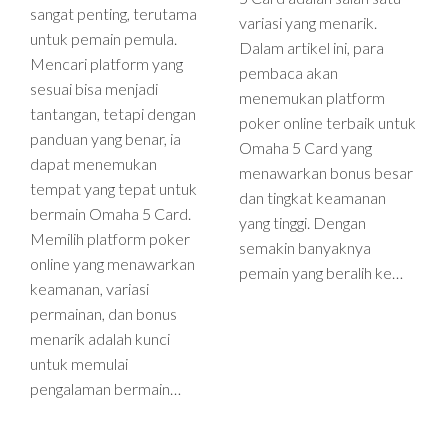
sangat penting, terutama
variasi yang menarik.
untuk pemain pemula.
Dalam artikel ini, para
Mencari platform yang
pembaca akan
sesuai bisa menjadi
menemukan platform
tantangan, tetapi dengan
poker online terbaik untuk
panduan yang benar, ia
Omaha 5 Card yang
dapat menemukan
menawarkan bonus besar
tempat yang tepat untuk
dan tingkat keamanan
bermain Omaha 5 Card.
yang tinggi. Dengan
Memilih platform poker
semakin banyaknya
online yang menawarkan
pemain yang beralih ke…
keamanan, variasi
permainan, dan bonus
menarik adalah kunci
untuk memulai
pengalaman bermain…