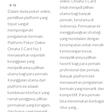
online, Omaha 5 Card
0
telah menjadi pilihan
Dalam dunia poker online,
utama bagi banyak
pemilihan platform yang
pemain, terutama di
tepat sangat
Indonesia. Permainan ini
mempengaruhi
menggabungkan strategi
pengalaman bermain.
yang mendalam dengan
Platform Poker Online
kesempatan untuk meraih
Omaha 5 Card No.1
kemenangan besar,
menawarkan sejumlah
menjadikannya pilihan
keunggulan yang
favorit bagi para pemain
menjadikannya pilihan
profesional dan pemula.
utama bagi para pemain.
Banyak platform kini
Keunggulan utama dari
menawarkan pengalaman
platform ini adalah
bermain yang menarik dan
kombinasi interface yang
kompetitif. Para pemain
ramah pengguna, pilihan
bisa menemukan berbagai
permainan yang beragam,
situs yang…
dan bonus yang menarik