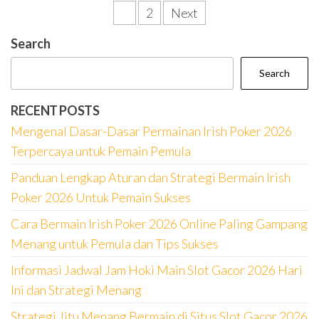
Posts
1
2
Next
pagination
Search
Search
RECENT POSTS
Mengenal Dasar-Dasar Permainan Irish Poker 2026
Terpercaya untuk Pemain Pemula
Panduan Lengkap Aturan dan Strategi Bermain Irish
Poker 2026 Untuk Pemain Sukses
Cara Bermain Irish Poker 2026 Online Paling Gampang
Menang untuk Pemula dan Tips Sukses
Informasi Jadwal Jam Hoki Main Slot Gacor 2026 Hari
Ini dan Strategi Menang
Strategi Jitu Menang Bermain di Situs Slot Gacor 2026