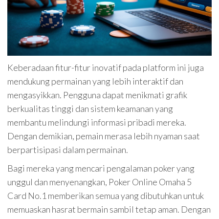
Keberadaan fitur-fitur inovatif pada platform ini juga
mendukung permainan yang lebih interaktif dan
mengasyikkan. Pengguna dapat menikmati grafik
berkualitas tinggi dan sistem keamanan yang
membantu melindungi informasi pribadi mereka.
Dengan demikian, pemain merasa lebih nyaman saat
berpartisipasi dalam permainan.
Bagi mereka yang mencari pengalaman poker yang
unggul dan menyenangkan, Poker Online Omaha 5
Card No.1 memberikan semua yang dibutuhkan untuk
memuaskan hasrat bermain sambil tetap aman. Dengan