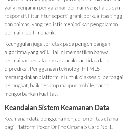
yang menjamin pengalaman bermain yang halus dan
responsif. Fitur-fitur seperti grafik berkualitas tinggi
dan animasi yang realistis menjadikan pengalaman
bermain lebih menarik.
Keunggulan juga terletak pada pengembangan
algoritma yang adil. Hal ini memastikan bahwa
permainan berjalan secara acak dan tidak dapat
diprediksi. Penggunaan teknologi HTML5
memungkinkan platform ini untuk diakses di berbagai
perangkat, baik desktop maupun mobile, tanpa
mengorbankan kualitas.
Keandalan Sistem Keamanan Data
Keamanan data pengguna menjadi prioritas utama
bagi Platform Poker Online Omaha 5 Card No.1.