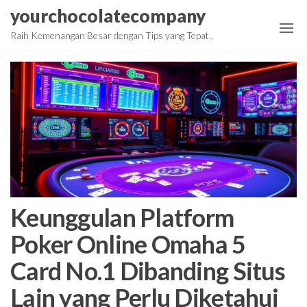
Skip
yourchocolatecompany
to
Raih Kemenangan Besar dengan Tips yang Tepat.,
the
content
Keunggulan Platform
Poker Online Omaha 5
Card No.1 Dibanding Situs
Lain yang Perlu Diketahui