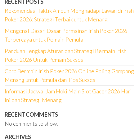
RECENT POSTS
Rekomendasi Taktik Ampuh Menghadapi Lawan di Irish
Poker 2026: Strategi Terbaik untuk Menang
Mengenal Dasar-Dasar Permainan Irish Poker 2026
Terpercaya untuk Pemain Pemula
Panduan Lengkap Aturan dan Strategi Bermain Irish
Poker 2026 Untuk Pemain Sukses
Cara Bermain Irish Poker 2026 Online Paling Gampang
Menang untuk Pemula dan Tips Sukses
Informasi Jadwal Jam Hoki Main Slot Gacor 2026 Hari
Ini dan Strategi Menang
RECENT COMMENTS
No comments to show.
ARCHIVES