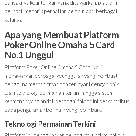
banyaknya keuntungan yang ditawarkan, platform ini
berhasil menarik perhatian pemain dari berbagai
kalangan.
Apa yang Membuat Platform
Poker Online Omaha 5 Card
No.1 Unggul
Platform Poker Online Omaha 5 Card No.1
menawarkan berbagai keunggulan yang membuat
pengguna merasa aman dan terlayani dengan baik.
Dari teknologi permainan terkini hingga sistem
keamanan yang andal, berbagai faktor ini berkontribusi
pada pengalaman bermain yang lebih baik.
Teknologi Permainan Terkini
Platform ini menggunakan perangkat lunak mutakhir