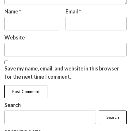
Name
*
Email
*
Website
Save my name, email, and website in this browser
for the next time I comment.
Search
Search