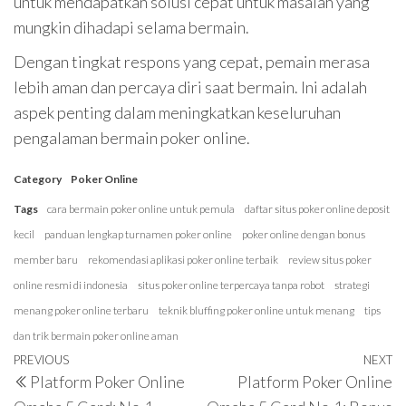
untuk mendapatkan solusi cepat untuk masalah yang
mungkin dihadapi selama bermain.
Dengan tingkat respons yang cepat, pemain merasa
lebih aman dan percaya diri saat bermain. Ini adalah
aspek penting dalam meningkatkan keseluruhan
pengalaman bermain poker online.
Category
Poker Online
Tags
cara bermain poker online untuk pemula
daftar situs poker online deposit
kecil
panduan lengkap turnamen poker online
poker online dengan bonus
member baru
rekomendasi aplikasi poker online terbaik
review situs poker
online resmi di indonesia
situs poker online terpercaya tanpa robot
strategi
menang poker online terbaru
teknik bluffing poker online untuk menang
tips
dan trik bermain poker online aman
Post
Previous
PREVIOUS
NEXT
N
Platform Poker Online
Platform Poker Online
navigation
Post
P