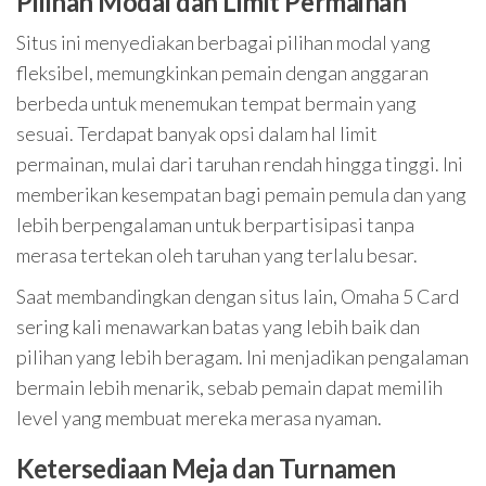
Pilihan Modal dan Limit Permainan
Situs ini menyediakan berbagai pilihan modal yang
fleksibel, memungkinkan pemain dengan anggaran
berbeda untuk menemukan tempat bermain yang
sesuai. Terdapat banyak opsi dalam hal limit
permainan, mulai dari taruhan rendah hingga tinggi. Ini
memberikan kesempatan bagi pemain pemula dan yang
lebih berpengalaman untuk berpartisipasi tanpa
merasa tertekan oleh taruhan yang terlalu besar.
Saat membandingkan dengan situs lain, Omaha 5 Card
sering kali menawarkan batas yang lebih baik dan
pilihan yang lebih beragam. Ini menjadikan pengalaman
bermain lebih menarik, sebab pemain dapat memilih
level yang membuat mereka merasa nyaman.
Ketersediaan Meja dan Turnamen