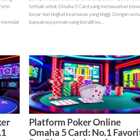
tform
terbaik untuk Omaha 5 Card yang menawarkan bonu
besar dan tingkat keamanan yang tinggi. Dengan sem
k memulai
banyaknya pemain yang beralih ke…
ker
Platform Poker Online
.1
Omaha 5 Card: No.1 Favori