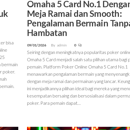
Omaha 5 Card No.1 Denga
uk
Meja Ramai dan Smooth:
Pengalaman Bermain Tanp
Hambatan
ker bisa
09/01/2026
By
admin
0
line
Seiring dengan meningkatnya popularitas poker onlin
025
Omaha 5 Card menjadi salah satu pilihan utama bagi 
 bermain
pemain. Platform Poker Online Omaha 5 Card No.1
r poker.
menawarkan pengalaman bermain yang menyenangk
amah
dengan meja ramai dan permainan yang lancar. Keung
 pemain.
ini menjadikannya pilihan ideal bagi mereka yang men
kesempatan bersaing dan bersosialisasi dalam perm
poker. Para pemain dapat…