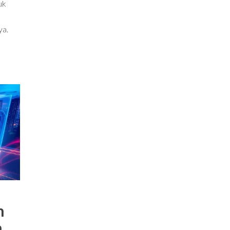
uk
ya.
n
n