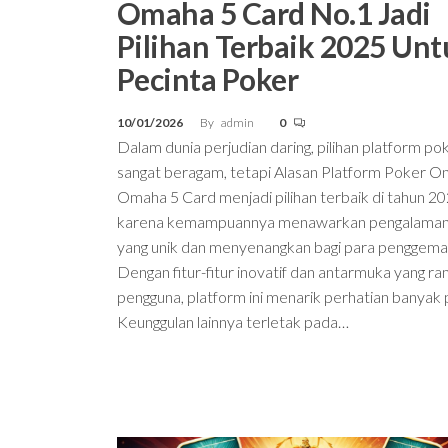
Omaha 5 Card No.1 Jadi
Pilihan Terbaik 2025 Unt
Pecinta Poker
10/01/2026
By
admin
0
Dalam dunia perjudian daring, pilihan platform po
sangat beragam, tetapi Alasan Platform Poker On
Omaha 5 Card menjadi pilihan terbaik di tahun 2
karena kemampuannya menawarkan pengalaman
yang unik dan menyenangkan bagi para penggema
Dengan fitur-fitur inovatif dan antarmuka yang r
pengguna, platform ini menarik perhatian banyak
Keunggulan lainnya terletak pada…