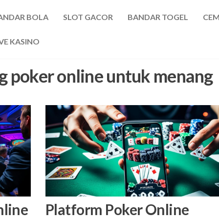
ANDAR BOLA
SLOT GACOR
BANDAR TOGEL
CEM
IVE KASINO
ng poker online untuk menang
nline
Platform Poker Online