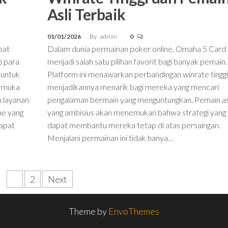
Asli Terbaik
01/01/2026
By
admin
0
pat
Dalam dunia permainan poker online, Omaha 5 Card
i para
menjadi salah satu pilihan favorit bagi banyak pemain.
 untuk
Platform ini menawarkan perbandingan winrate tinggi
armuka
menjadikannya menarik bagi mereka yang mencari
n layanan
pengalaman bermain yang menguntungkan. Pemain as
ne yang
yang ambisius akan menemukan bahwa strategi yang
dapat
dapat membantu mereka tetap di atas persaingan.
Menjalani permainan ini tidak hanya…
1
2
Next
Theme by
EnvoThemes