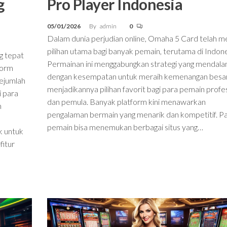
g
Pro Player Indonesia
05/01/2026
By
admin
0
Dalam dunia perjudian online, Omaha 5 Card telah m
pilihan utama bagi banyak pemain, terutama di Indone
g tepat
Permainan ini menggabungkan strategi yang mendal
form
dengan kesempatan untuk meraih kemenangan besar
ejumlah
menjadikannya pilihan favorit bagi para pemain profe
i para
dan pemula. Banyak platform kini menawarkan
h
pengalaman bermain yang menarik dan kompetitif. P
pemain bisa menemukan berbagai situs yang…
k untuk
fitur