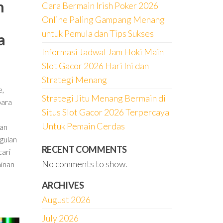
n
Cara Bermain Irish Poker 2026
Online Paling Gampang Menang
untuk Pemula dan Tips Sukses
a
Informasi Jadwal Jam Hoki Main
Slot Gacor 2026 Hari Ini dan
Strategi Menang
e,
Strategi Jitu Menang Bermain di
para
Situs Slot Gacor 2026 Terpercaya
Untuk Pemain Cerdas
an
gulan
RECENT COMMENTS
cari
No comments to show.
ainan
ARCHIVES
August 2026
July 2026