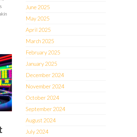
s
June 2025
akin
May 2025
April 2025
March 2025
February 2025
January 2025
December 2024
November 2024
October 2024
September 2024
August 2024
t
July 2024