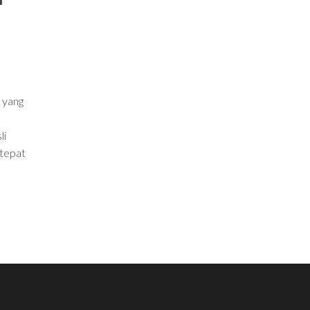
 yang
li
 tepat