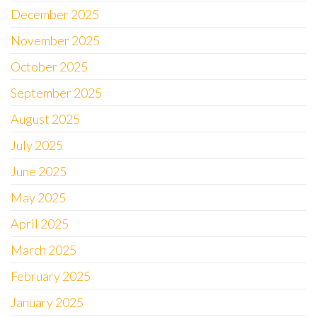
December 2025
November 2025
October 2025
September 2025
August 2025
July 2025
June 2025
May 2025
April 2025
March 2025
February 2025
January 2025