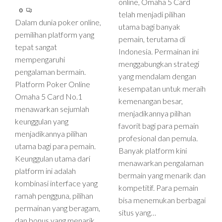
online, Omaha 5 Card
0
telah menjadi pilihan
Dalam dunia poker online,
utama bagi banyak
pemilihan platform yang
pemain, terutama di
tepat sangat
Indonesia. Permainan ini
mempengaruhi
menggabungkan strategi
pengalaman bermain.
yang mendalam dengan
Platform Poker Online
kesempatan untuk meraih
Omaha 5 Card No.1
kemenangan besar,
menawarkan sejumlah
menjadikannya pilihan
keunggulan yang
favorit bagi para pemain
menjadikannya pilihan
profesional dan pemula.
utama bagi para pemain.
Banyak platform kini
Keunggulan utama dari
menawarkan pengalaman
platform ini adalah
bermain yang menarik dan
kombinasi interface yang
kompetitif. Para pemain
ramah pengguna, pilihan
bisa menemukan berbagai
permainan yang beragam,
situs yang…
dan bonus yang menarik