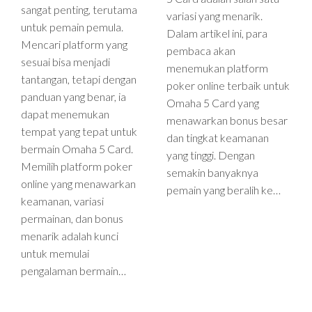
sangat penting, terutama
variasi yang menarik.
untuk pemain pemula.
Dalam artikel ini, para
Mencari platform yang
pembaca akan
sesuai bisa menjadi
menemukan platform
tantangan, tetapi dengan
poker online terbaik untuk
panduan yang benar, ia
Omaha 5 Card yang
dapat menemukan
menawarkan bonus besar
tempat yang tepat untuk
dan tingkat keamanan
bermain Omaha 5 Card.
yang tinggi. Dengan
Memilih platform poker
semakin banyaknya
online yang menawarkan
pemain yang beralih ke…
keamanan, variasi
permainan, dan bonus
menarik adalah kunci
untuk memulai
pengalaman bermain…