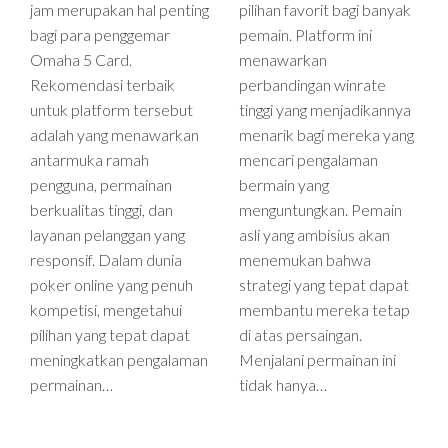
jam merupakan hal penting
pilihan favorit bagi banyak
bagi para penggemar
pemain. Platform ini
Omaha 5 Card.
menawarkan
Rekomendasi terbaik
perbandingan winrate
untuk platform tersebut
tinggi yang menjadikannya
adalah yang menawarkan
menarik bagi mereka yang
antarmuka ramah
mencari pengalaman
pengguna, permainan
bermain yang
berkualitas tinggi, dan
menguntungkan. Pemain
layanan pelanggan yang
asli yang ambisius akan
responsif. Dalam dunia
menemukan bahwa
poker online yang penuh
strategi yang tepat dapat
kompetisi, mengetahui
membantu mereka tetap
pilihan yang tepat dapat
di atas persaingan.
meningkatkan pengalaman
Menjalani permainan ini
permainan…
tidak hanya…