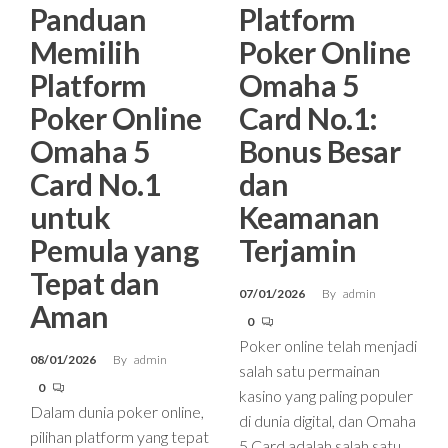
Panduan
Platform
Memilih
Poker Online
Platform
Omaha 5
Poker Online
Card No.1:
Omaha 5
Bonus Besar
Card No.1
dan
untuk
Keamanan
Pemula yang
Terjamin
Tepat dan
07/01/2026
By
admin
Aman
0
Poker online telah menjadi
08/01/2026
By
admin
salah satu permainan
0
kasino yang paling populer
Dalam dunia poker online,
di dunia digital, dan Omaha
pilihan platform yang tepat
5 Card adalah salah satu