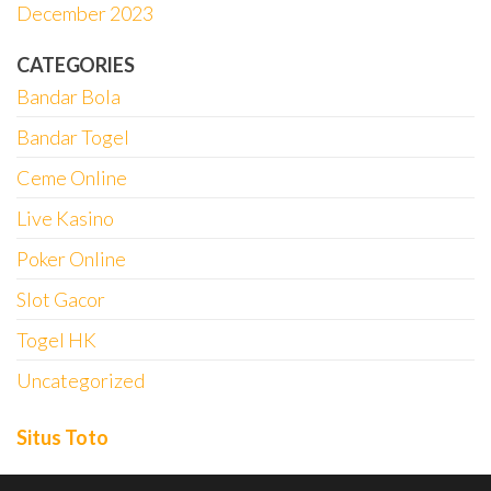
December 2023
CATEGORIES
Bandar Bola
Bandar Togel
Ceme Online
Live Kasino
Poker Online
Slot Gacor
Togel HK
Uncategorized
Situs Toto