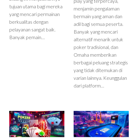
play yang terpercaya,
tujuan utama bagi mereka
menjamin pengalaman
yang mencari permainan
bermain yang aman dan
berkualitas dengan
adil bagi semua peserta.
pelayanan sangat baik.
Banyak yang mencari
Banyak pemain…
alternatif menarik untuk
poker tradisional, dan
Omaha memberikan
berbagai peluang strategis
yang tidak ditemukan di
varian lainnya. Keunggulan
dari platform…