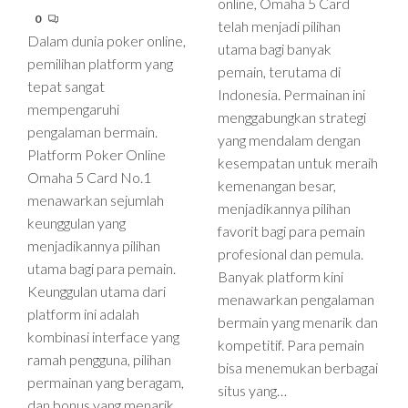
online, Omaha 5 Card
0
telah menjadi pilihan
Dalam dunia poker online,
utama bagi banyak
pemilihan platform yang
pemain, terutama di
tepat sangat
Indonesia. Permainan ini
mempengaruhi
menggabungkan strategi
pengalaman bermain.
yang mendalam dengan
Platform Poker Online
kesempatan untuk meraih
Omaha 5 Card No.1
kemenangan besar,
menawarkan sejumlah
menjadikannya pilihan
keunggulan yang
favorit bagi para pemain
menjadikannya pilihan
profesional dan pemula.
utama bagi para pemain.
Banyak platform kini
Keunggulan utama dari
menawarkan pengalaman
platform ini adalah
bermain yang menarik dan
kombinasi interface yang
kompetitif. Para pemain
ramah pengguna, pilihan
bisa menemukan berbagai
permainan yang beragam,
situs yang…
dan bonus yang menarik