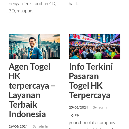
dengan jenis taruhan 4D,
hasil…
3D, maupun…
Agen Togel
Info Terkini
HK
Pasaran
terpercaya –
Togel HK
Layanan
Terpercaya
Terbaik
25/06/2024
By
admin
Indonesia
0
yourchocolatecompany –
26/06/2024
By
admin