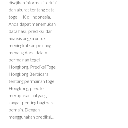
disajikan informasi terkini
dan akurat tentang data
togel HK di Indonesia.
Anda dapat menemukan
data hasil, prediksi, dan
analisis angka untuk
meningkatkan peluang
menang Anda dalam
permainan togel
Hongkong. Prediksi Togel
Hongkong Berbicara
tentang permainan togel
Hongkong, prediksi
merupakan hal yang
sangat penting bagi para
pemain. Dengan
menggunakan prediksi…