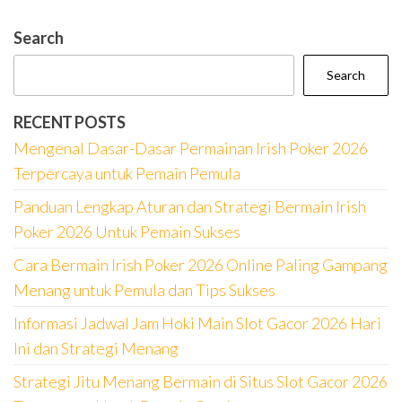
Search
Search
RECENT POSTS
Mengenal Dasar-Dasar Permainan Irish Poker 2026
Terpercaya untuk Pemain Pemula
Panduan Lengkap Aturan dan Strategi Bermain Irish
Poker 2026 Untuk Pemain Sukses
Cara Bermain Irish Poker 2026 Online Paling Gampang
Menang untuk Pemula dan Tips Sukses
Informasi Jadwal Jam Hoki Main Slot Gacor 2026 Hari
Ini dan Strategi Menang
Strategi Jitu Menang Bermain di Situs Slot Gacor 2026