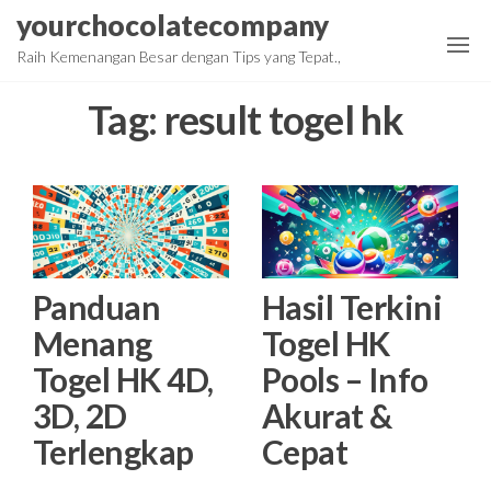
Skip
yourchocolatecompany
to
Raih Kemenangan Besar dengan Tips yang Tepat.,
the
content
Tag:
result togel hk
Panduan
Hasil Terkini
Menang
Togel HK
Togel HK 4D,
Pools – Info
3D, 2D
Akurat &
Terlengkap
Cepat