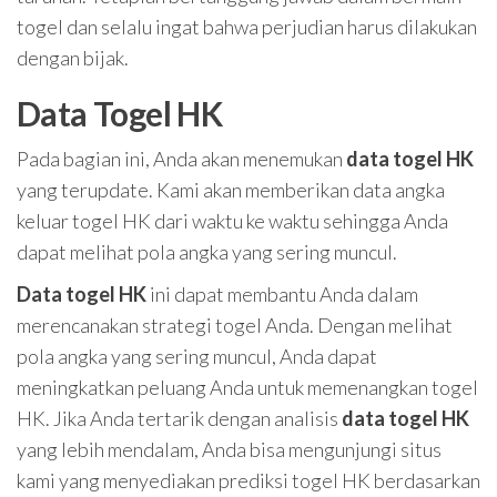
togel dan selalu ingat bahwa perjudian harus dilakukan
dengan bijak.
Data Togel HK
Pada bagian ini, Anda akan menemukan
data togel HK
yang terupdate. Kami akan memberikan data angka
keluar togel HK dari waktu ke waktu sehingga Anda
dapat melihat pola angka yang sering muncul.
Data togel HK
ini dapat membantu Anda dalam
merencanakan strategi togel Anda. Dengan melihat
pola angka yang sering muncul, Anda dapat
meningkatkan peluang Anda untuk memenangkan togel
HK. Jika Anda tertarik dengan analisis
data togel HK
yang lebih mendalam, Anda bisa mengunjungi situs
kami yang menyediakan prediksi togel HK berdasarkan