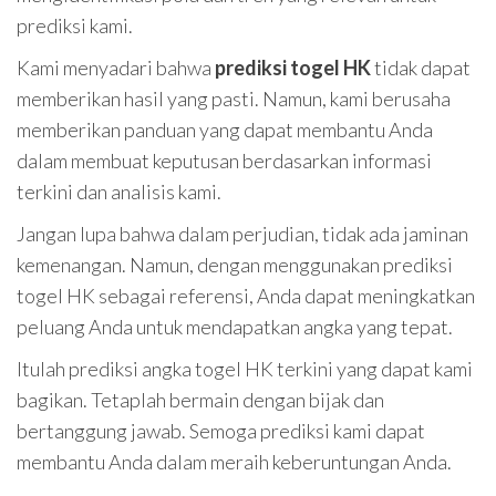
prediksi kami.
Kami menyadari bahwa
prediksi togel HK
tidak dapat
memberikan hasil yang pasti. Namun, kami berusaha
memberikan panduan yang dapat membantu Anda
dalam membuat keputusan berdasarkan informasi
terkini dan analisis kami.
Jangan lupa bahwa dalam perjudian, tidak ada jaminan
kemenangan. Namun, dengan menggunakan prediksi
togel HK sebagai referensi, Anda dapat meningkatkan
peluang Anda untuk mendapatkan angka yang tepat.
Itulah prediksi angka togel HK terkini yang dapat kami
bagikan. Tetaplah bermain dengan bijak dan
bertanggung jawab. Semoga prediksi kami dapat
membantu Anda dalam meraih keberuntungan Anda.