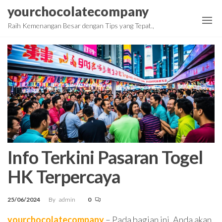
Skip
yourchocolatecompany
to
Raih Kemenangan Besar dengan Tips yang Tepat.,
the
content
Info Terkini Pasaran Togel
HK Terpercaya
25/06/2024
By
admin
0
yourchocolatecompany
– Pada bagian ini, Anda akan