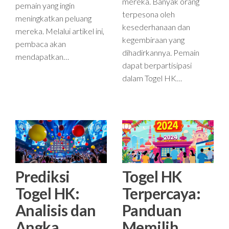
mereka. Banyak orang
pemain yang ingin
terpesona oleh
meningkatkan peluang
kesederhanaan dan
mereka. Melalui artikel ini,
kegembiraan yang
pembaca akan
dihadirkannya. Pemain
mendapatkan…
dapat berpartisipasi
dalam Togel HK…
Prediksi
Togel HK
Togel HK:
Terpercaya:
Analisis dan
Panduan
Angka
Memilih