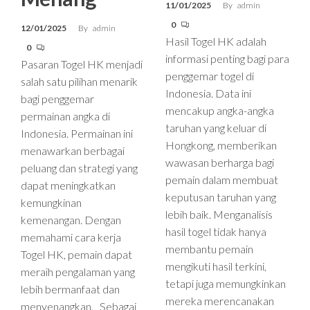
11/01/2025
By
admin
0
12/01/2025
By
admin
Hasil Togel HK adalah
0
informasi penting bagi para
Pasaran Togel HK menjadi
penggemar togel di
salah satu pilihan menarik
Indonesia. Data ini
bagi penggemar
mencakup angka-angka
permainan angka di
taruhan yang keluar di
Indonesia. Permainan ini
Hongkong, memberikan
menawarkan berbagai
wawasan berharga bagi
peluang dan strategi yang
pemain dalam membuat
dapat meningkatkan
keputusan taruhan yang
kemungkinan
lebih baik. Menganalisis
kemenangan. Dengan
hasil togel tidak hanya
memahami cara kerja
membantu pemain
Togel HK, pemain dapat
mengikuti hasil terkini,
meraih pengalaman yang
tetapi juga memungkinkan
lebih bermanfaat dan
mereka merencanakan
menyenangkan. Sebagai