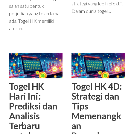
strategi yang lebih efektif.
salah satu bentuk
Dalam dunia togel…
perjudian yang telah lama
ada, Togel HK memiliki
aturan…
Togel HK
Togel HK 4D:
Hari Ini:
Strategi dan
Prediksi dan
Tips
Analisis
Memenangk
Terbaru
an