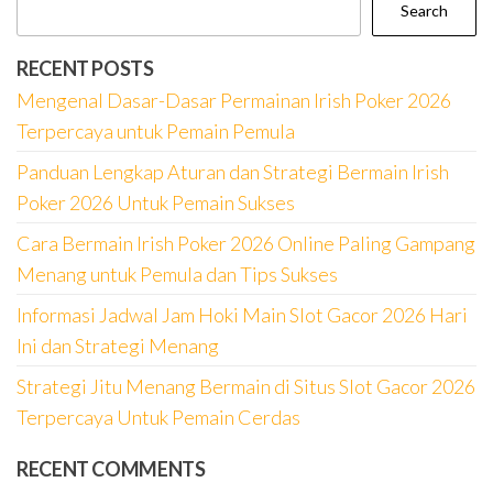
Search
RECENT POSTS
Mengenal Dasar-Dasar Permainan Irish Poker 2026
Terpercaya untuk Pemain Pemula
Panduan Lengkap Aturan dan Strategi Bermain Irish
Poker 2026 Untuk Pemain Sukses
Cara Bermain Irish Poker 2026 Online Paling Gampang
Menang untuk Pemula dan Tips Sukses
Informasi Jadwal Jam Hoki Main Slot Gacor 2026 Hari
Ini dan Strategi Menang
Strategi Jitu Menang Bermain di Situs Slot Gacor 2026
Terpercaya Untuk Pemain Cerdas
RECENT COMMENTS