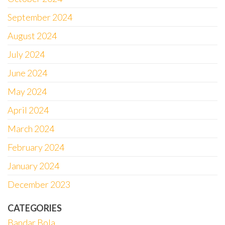
September 2024
August 2024
July 2024
June 2024
May 2024
April 2024
March 2024
February 2024
January 2024
December 2023
CATEGORIES
Bandar Bola