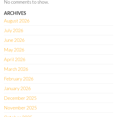
No comments to show.
ARCHIVES
August 2026
July 2026
June 2026
May 2026
April 2026
March 2026
February 2026
January 2026
December 2025
November 2025