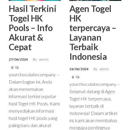
Hasil Terkini
Agen Togel
Togel HK
HK
Pools – Info
terpercaya –
Akurat &
Layanan
Cepat
Terbaik
Indonesia
27/06/2024
By
admin
0
26/06/2024
By
admin
yourchocolatecompany –
0
Dalam bagian ini, Anda
yourchocolatecompany –
akan menemukan
Selamat datang di Agen
informasi terkini seputar
Togel HK terpercaya,
hasil Togel HK Pools. Kami
layanan terbaik di
menyediakan informasi
Indonesia! Dalam artikel
hasil togel HK pools yang
ini, kami akan membahas
paling baru dan akurat
mengapa pentingnya