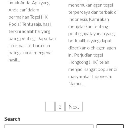
untuk Anda. Apa yang
menemukan agen togel
Anda cari dalam
terpercaya dan terbaik di
permainan Togel HK
Indonesia. Kami akan
Pools? Tentu saja, hasil
menjelaskan tentang
terkini adalah hal yang
pentingnya layanan yang
paling penting. Dapatkan
berkualitas yang dapat
informasi terbaru dan
diberikan oleh agen-agen
paling akurat mengenai
ini. Perjudian togel
hasil…
Hongkong (HK) telah
menjadi sangat populer di
masyarakat Indonesia.
Namun,…
Posts
1
2
Next
pagination
Search