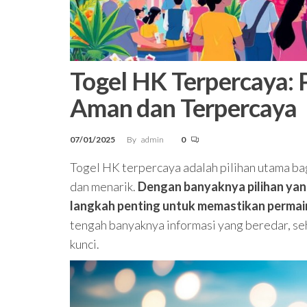
Togel HK Terpercaya: 
Aman dan Terpercaya
07/01/2025
By
admin
0
Togel HK terpercaya adalah pilihan utama b
dan menarik.
Dengan banyaknya pilihan yan
langkah penting untuk memastikan permain
tengah banyaknya informasi yang beredar, se
kunci.