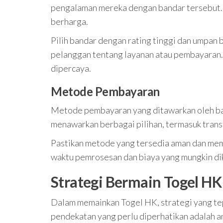
pengalaman mereka dengan bandar tersebut. 
berharga.
Pilih bandar dengan rating tinggi dan umpan b
pelanggan tentang layanan atau pembayaran. 
dipercaya.
Metode Pembayaran
Metode pembayaran yang ditawarkan oleh ban
menawarkan berbagai pilihan, termasuk transfe
Pastikan metode yang tersedia aman dan mem
waktu pemrosesan dan biaya yang mungkin dik
Strategi Bermain Togel HK
Dalam memainkan Togel HK, strategi yang te
pendekatan yang perlu diperhatikan adalah an