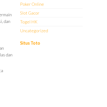
Poker Online
Slot Gacor
ermain
i, dan
Togel HK
Uncategorized
Situs Toto
kan
las dan
ta