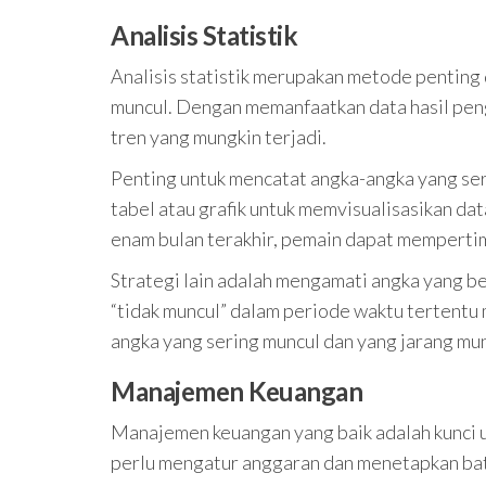
Analisis Statistik
Analisis statistik merupakan metode penting
muncul. Dengan memanfaatkan data hasil pen
tren yang mungkin terjadi.
Penting untuk mencatat angka-angka yang ser
tabel atau grafik untuk memvisualisasikan data
enam bulan terakhir, pemain dapat mempertim
Strategi lain adalah mengamati angka yang b
“tidak muncul” dalam periode waktu tertentu 
angka yang sering muncul dan yang jarang m
Manajemen Keuangan
Manajemen keuangan yang baik adalah kunci 
perlu mengatur anggaran dan menetapkan bat