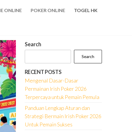
E ONLINE
POKER ONLINE
TOGEL HK
Search
Search
RECENT POSTS
Mengenal Dasar-Dasar
Permainan Irish Poker 2026
Terpercaya untuk Pemain Pemula
Panduan Lengkap Aturan dan
Strategi Bermain Irish Poker 2026
Untuk Pemain Sukses