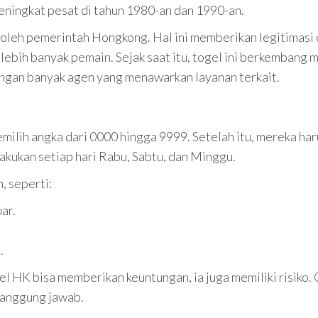
meningkat pesat di tahun 1980-an dan 1990-an.
 oleh pemerintah Hongkong. Hal ini memberikan legitimasi
lebih banyak pemain. Sejak saat itu, togel ini berkembang 
dengan banyak agen yang menawarkan layanan terkait.
ilih angka dari 0000 hingga 9999. Setelah itu, mereka har
akukan setiap hari Rabu, Sabtu, dan Minggu.
, seperti:
ar.
.
HK bisa memberikan keuntungan, ia juga memiliki risiko. 
rtanggung jawab.