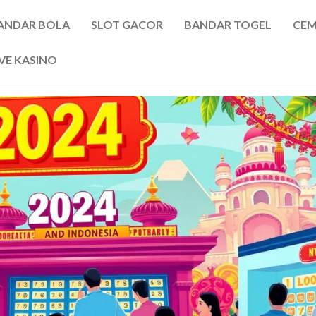
ANDAR BOLA
SLOT GACOR
BANDAR TOGEL
CEM
IVE KASINO