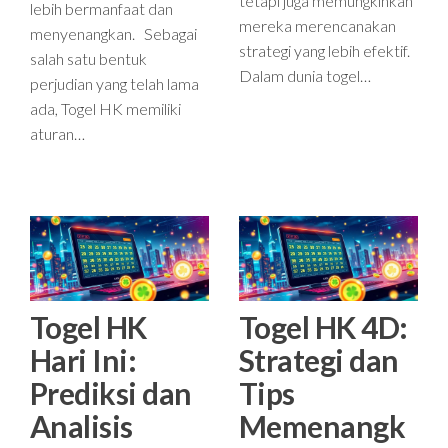
tetapi juga memungkinkan
lebih bermanfaat dan
mereka merencanakan
menyenangkan. Sebagai
strategi yang lebih efektif.
salah satu bentuk
Dalam dunia togel…
perjudian yang telah lama
ada, Togel HK memiliki
aturan…
Togel HK
Togel HK 4D:
Hari Ini:
Strategi dan
Prediksi dan
Tips
Analisis
Memenangk