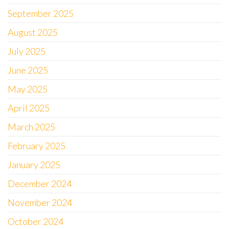
September 2025
August 2025
July 2025
June 2025
May 2025
April 2025
March 2025
February 2025
January 2025
December 2024
November 2024
October 2024