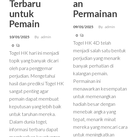
Terbaru
an
untuk
Permainan
Pemain
09/01/2025
By
admin
0
10/01/2025
By
admin
Togel HK 4D telah
0
menjadi salah satu bentuk
Togel HK hari ini menjadi
perjudian yang menarik
topik yang banyak dicari
banyak perhatian di
oleh para penggemar
kalangan pemain.
perjudian. Mengetahui
Permainan ini
hasil dan prediksi Togel HK
menawarkan kesempatan
sangat penting agar
untuk memenangkan
pemain dapat membuat
hadiah besar dengan
keputusan yang lebih baik
menebak angka yang
untuk taruhan mereka.
tepat, menarik minat
Dalam dunia togel,
mereka yang mencari cara
informasi terbaru dapat
untuk meningkatkan
memberikan keuntungan