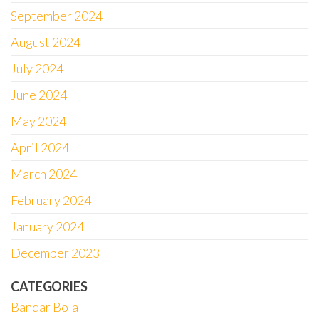
September 2024
August 2024
July 2024
June 2024
May 2024
April 2024
March 2024
February 2024
January 2024
December 2023
CATEGORIES
Bandar Bola