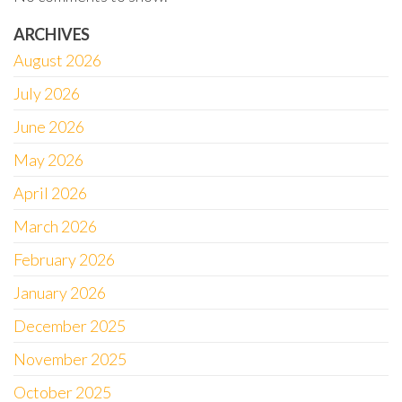
ARCHIVES
August 2026
July 2026
June 2026
May 2026
April 2026
March 2026
February 2026
January 2026
December 2025
November 2025
October 2025