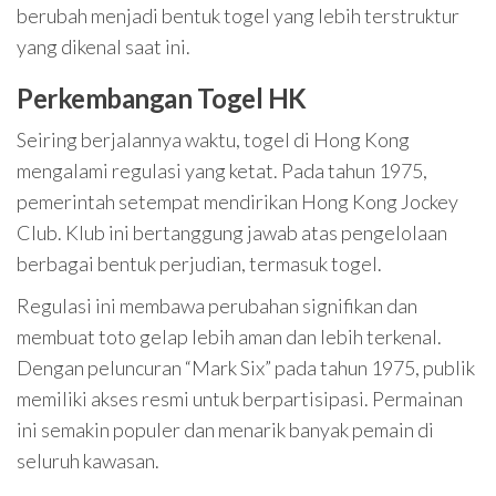
berubah menjadi bentuk togel yang lebih terstruktur
yang dikenal saat ini.
Perkembangan Togel HK
Seiring berjalannya waktu, togel di Hong Kong
mengalami regulasi yang ketat. Pada tahun 1975,
pemerintah setempat mendirikan Hong Kong Jockey
Club. Klub ini bertanggung jawab atas pengelolaan
berbagai bentuk perjudian, termasuk togel.
Regulasi ini membawa perubahan signifikan dan
membuat toto gelap lebih aman dan lebih terkenal.
Dengan peluncuran “Mark Six” pada tahun 1975, publik
memiliki akses resmi untuk berpartisipasi. Permainan
ini semakin populer dan menarik banyak pemain di
seluruh kawasan.