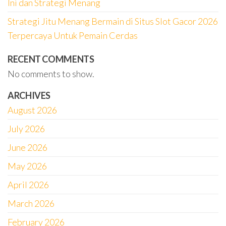
Ini dan Strategi Menang
Strategi Jitu Menang Bermain di Situs Slot Gacor 2026
Terpercaya Untuk Pemain Cerdas
RECENT COMMENTS
No comments to show.
ARCHIVES
August 2026
July 2026
June 2026
May 2026
April 2026
March 2026
February 2026