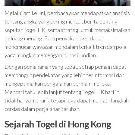
Melalui artikel ini, pembaca akan mendapatkan analisis
tentang angka yang sering muncul, berita penting
seputar Togel HK, serta strategi untuk memaksimalkan
peluang menang. Para penyuka togel dapat
menemukan wawasan mendalam terkait tren dan pola
yang mungkin memengaruhi hasil undian.
Dengan pemahaman yang tepat, setiap pemain dapat
membangun pendekatan yang lebih terinformasi dan
mengoptimalkan pengalaman bermain mereka.
Mencari tahu lebih lanjut tentang Togel HK hari ini
tidak hanya menarik tetapi juga dapat menjadi langkah
cerdas dalam perjalanan taruhan.
Sejarah Togel di Hong Kong