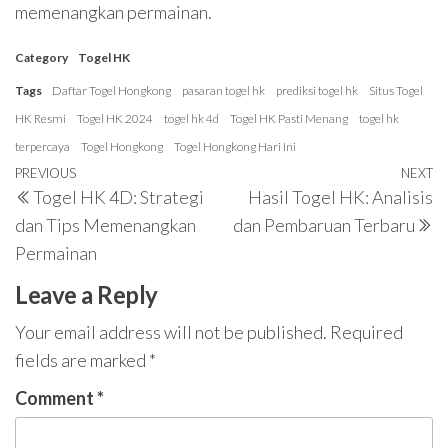
memenangkan permainan.
Category
Togel HK
Tags
Daftar Togel Hongkong
pasaran togel hk
prediksi togel hk
Situs Togel
HK Resmi
Togel HK 2024
togel hk 4d
Togel HK Pasti Menang
togel hk
terpercaya
Togel Hongkong
Togel Hongkong Hari Ini
Post
Previous
PREVIOUS
NEXT
N
Togel HK 4D: Strategi
Hasil Togel HK: Analisis
navigation
Post
P
dan Tips Memenangkan
dan Pembaruan Terbaru
Permainan
Leave a Reply
Your email address will not be published.
Required
fields are marked
*
Comment
*