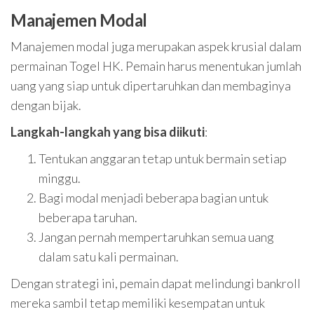
Manajemen Modal
Manajemen modal juga merupakan aspek krusial dalam
permainan Togel HK. Pemain harus menentukan jumlah
uang yang siap untuk dipertaruhkan dan membaginya
dengan bijak.
Langkah-langkah yang bisa diikuti
:
Tentukan anggaran tetap untuk bermain setiap
minggu.
Bagi modal menjadi beberapa bagian untuk
beberapa taruhan.
Jangan pernah mempertaruhkan semua uang
dalam satu kali permainan.
Dengan strategi ini, pemain dapat melindungi bankroll
mereka sambil tetap memiliki kesempatan untuk