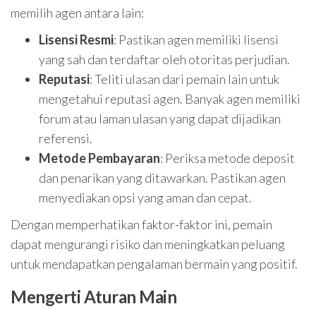
memilih agen antara lain:
Lisensi Resmi
: Pastikan agen memiliki lisensi
yang sah dan terdaftar oleh otoritas perjudian.
Reputasi
: Teliti ulasan dari pemain lain untuk
mengetahui reputasi agen. Banyak agen memiliki
forum atau laman ulasan yang dapat dijadikan
referensi.
Metode Pembayaran
: Periksa metode deposit
dan penarikan yang ditawarkan. Pastikan agen
menyediakan opsi yang aman dan cepat.
Dengan memperhatikan faktor-faktor ini, pemain
dapat mengurangi risiko dan meningkatkan peluang
untuk mendapatkan pengalaman bermain yang positif.
Mengerti Aturan Main