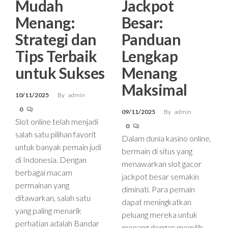
Mudah
Jackpot
Menang:
Besar:
Strategi dan
Panduan
Tips Terbaik
Lengkap
untuk Sukses
Menang
Maksimal
10/11/2025
By
admin
0
09/11/2025
By
admin
Slot online telah menjadi
0
salah satu pilihan favorit
Dalam dunia kasino online,
untuk banyak pemain judi
bermain di situs yang
di Indonesia. Dengan
menawarkan slot gacor
berbagai macam
jackpot besar semakin
permainan yang
diminati. Para pemain
ditawarkan, salah satu
dapat meningkatkan
yang paling menarik
peluang mereka untuk
perhatian adalah Bandar
menang dengan memilih