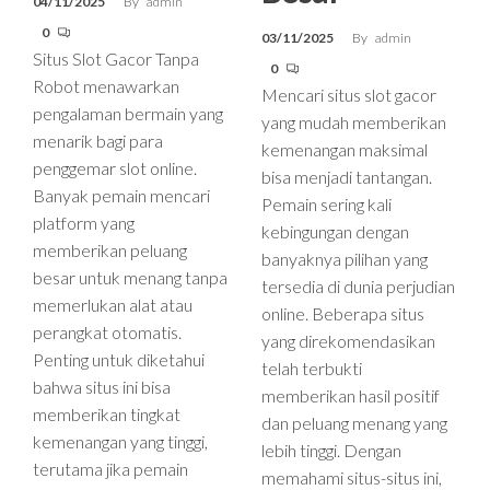
04/11/2025
By
admin
0
03/11/2025
By
admin
Situs Slot Gacor Tanpa
0
Robot menawarkan
Mencari situs slot gacor
pengalaman bermain yang
yang mudah memberikan
menarik bagi para
kemenangan maksimal
penggemar slot online.
bisa menjadi tantangan.
Banyak pemain mencari
Pemain sering kali
platform yang
kebingungan dengan
memberikan peluang
banyaknya pilihan yang
besar untuk menang tanpa
tersedia di dunia perjudian
memerlukan alat atau
online. Beberapa situs
perangkat otomatis.
yang direkomendasikan
Penting untuk diketahui
telah terbukti
bahwa situs ini bisa
memberikan hasil positif
memberikan tingkat
dan peluang menang yang
kemenangan yang tinggi,
lebih tinggi. Dengan
terutama jika pemain
memahami situs-situs ini,