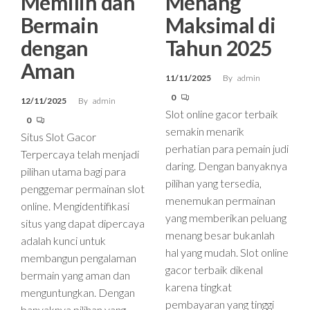
Memilih dan
Menang
Bermain
Maksimal di
dengan
Tahun 2025
Aman
11/11/2025
By
admin
0
12/11/2025
By
admin
Slot online gacor terbaik
0
semakin menarik
Situs Slot Gacor
perhatian para pemain judi
Terpercaya telah menjadi
daring. Dengan banyaknya
pilihan utama bagi para
pilihan yang tersedia,
penggemar permainan slot
menemukan permainan
online. Mengidentifikasi
yang memberikan peluang
situs yang dapat dipercaya
menang besar bukanlah
adalah kunci untuk
hal yang mudah. Slot online
membangun pengalaman
gacor terbaik dikenal
bermain yang aman dan
karena tingkat
menguntungkan. Dengan
pembayaran yang tinggi
banyaknya pilihan yang