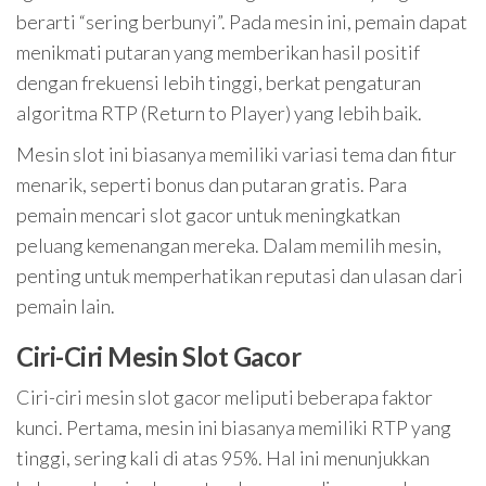
berarti “sering berbunyi”. Pada mesin ini, pemain dapat
menikmati putaran yang memberikan hasil positif
dengan frekuensi lebih tinggi, berkat pengaturan
algoritma RTP (Return to Player) yang lebih baik.
Mesin slot ini biasanya memiliki variasi tema dan fitur
menarik, seperti bonus dan putaran gratis. Para
pemain mencari slot gacor untuk meningkatkan
peluang kemenangan mereka. Dalam memilih mesin,
penting untuk memperhatikan reputasi dan ulasan dari
pemain lain.
Ciri-Ciri Mesin Slot Gacor
Ciri-ciri mesin slot gacor meliputi beberapa faktor
kunci. Pertama, mesin ini biasanya memiliki RTP yang
tinggi, sering kali di atas 95%. Hal ini menunjukkan