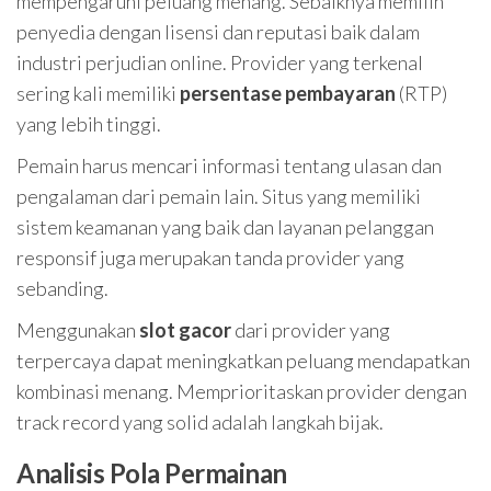
mempengaruhi peluang menang. Sebaiknya memilih
penyedia dengan lisensi dan reputasi baik dalam
industri perjudian online. Provider yang terkenal
sering kali memiliki
persentase pembayaran
(RTP)
yang lebih tinggi.
Pemain harus mencari informasi tentang ulasan dan
pengalaman dari pemain lain. Situs yang memiliki
sistem keamanan yang baik dan layanan pelanggan
responsif juga merupakan tanda provider yang
sebanding.
Menggunakan
slot gacor
dari provider yang
terpercaya dapat meningkatkan peluang mendapatkan
kombinasi menang. Memprioritaskan provider dengan
track record yang solid adalah langkah bijak.
Analisis Pola Permainan