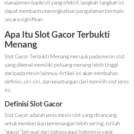
manajemen bankroll yang efektif, langkah-langkah ini
dapat membantu meningkatkan pengalaman bermain
secara signifikan.
Apa Itu Slot Gacor Terbukti
Menang
Slot Gacor Terbukti Menang merujuk pada mesin slot
yang dikenal memiliki peluang menang lebih tinggi
daripada mesin lainnya. Artikel ini akan membahas
definisi, ciri-ciri, dan keuntungan dari memilih slot jenis
ini.
Definisi Slot Gacor
Slot Gacor adalah jenis mesin slot yang dirancang
untuk memberikan kemenangan lebih sering. Istilah
“gacor” berasal dari bahasa gaul Indonesia yang