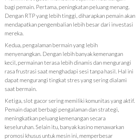
bagi pemain. Pertama, peningkatan peluang menang.
Dengan RTP yang lebih tinggi, diharapkan pemain akan
mendapatkan pengembalian lebih besar dari investasi
mereka.
Kedua, pengalaman bermain yang lebih
menyenangkan. Dengan lebih banyak kemenangan
kecil, permainan terasa lebih dinamis dan mengurangi
rasa frustrasi saat menghadapi sesi tanpa hasil. Hal ini
dapat mengurangi tingkat stres yang sering dialami
saat bermain.
Ketiga, slot gacor sering memiliki komunitas yang aktif.
Pemain dapat berbagi pengalaman dan strategi,
meningkatkan peluang kemenangan secara
keseluruhan. Selain itu, banyak kasino menawarkan
promosi khusus untuk mesin ini, memperbesar