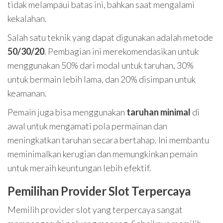
tidak melampaui batas ini, bahkan saat mengalami
kekalahan.
Salah satu teknik yang dapat digunakan adalah metode
50/30/20
. Pembagian ini merekomendasikan untuk
menggunakan 50% dari modal untuk taruhan, 30%
untuk bermain lebih lama, dan 20% disimpan untuk
keamanan.
Pemain juga bisa menggunakan
taruhan minimal
di
awal untuk mengamati pola permainan dan
meningkatkan taruhan secara bertahap. Ini membantu
meminimalkan kerugian dan memungkinkan pemain
untuk meraih keuntungan lebih efektif.
Pemilihan Provider Slot Terpercaya
Memilih provider slot yang terpercaya sangat