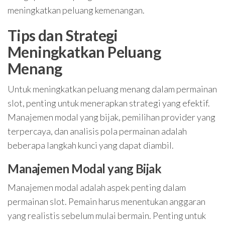
meningkatkan peluang kemenangan.
Tips dan Strategi
Meningkatkan Peluang
Menang
Untuk meningkatkan peluang menang dalam permainan
slot, penting untuk menerapkan strategi yang efektif.
Manajemen modal yang bijak, pemilihan provider yang
terpercaya, dan analisis pola permainan adalah
beberapa langkah kunci yang dapat diambil.
Manajemen Modal yang Bijak
Manajemen modal adalah aspek penting dalam
permainan slot. Pemain harus menentukan anggaran
yang realistis sebelum mulai bermain. Penting untuk