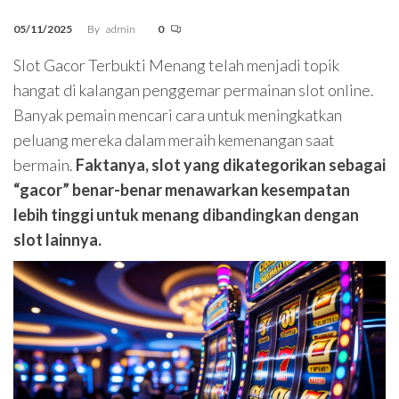
05/11/2025
By
admin
0
Slot Gacor Terbukti Menang telah menjadi topik
hangat di kalangan penggemar permainan slot online.
Banyak pemain mencari cara untuk meningkatkan
peluang mereka dalam meraih kemenangan saat
bermain.
Faktanya, slot yang dikategorikan sebagai
“gacor” benar-benar menawarkan kesempatan
lebih tinggi untuk menang dibandingkan dengan
slot lainnya.