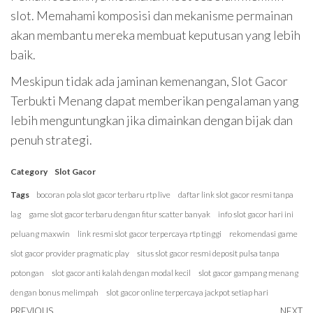
slot. Memahami komposisi dan mekanisme permainan
akan membantu mereka membuat keputusan yang lebih
baik.
Meskipun tidak ada jaminan kemenangan, Slot Gacor
Terbukti Menang dapat memberikan pengalaman yang
lebih menguntungkan jika dimainkan dengan bijak dan
penuh strategi.
Category
Slot Gacor
Tags
bocoran pola slot gacor terbaru rtp live
daftar link slot gacor resmi tanpa
lag
game slot gacor terbaru dengan fitur scatter banyak
info slot gacor hari ini
peluang maxwin
link resmi slot gacor terpercaya rtp tinggi
rekomendasi game
slot gacor provider pragmatic play
situs slot gacor resmi deposit pulsa tanpa
potongan
slot gacor anti kalah dengan modal kecil
slot gacor gampang menang
dengan bonus melimpah
slot gacor online terpercaya jackpot setiap hari
Previous
PREVIOUS
NEXT
N